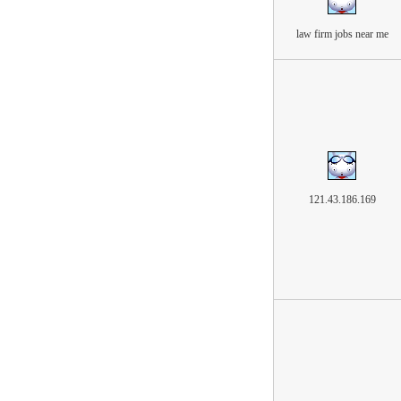
law firm jobs near me
121.43.186.169