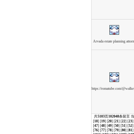
Arvada estate planning attor
https://romatube.com/@walke
共
5103
页
102048
条留言 
[
18
] [
19
] [
20
] [
21
] [
22
] [
23
]
[
47
] [
48
] [
49
] [
50
] [
51
] [
52
]
[
76
] [
77
] [
78
] [
79
] [
80
] [
81
]