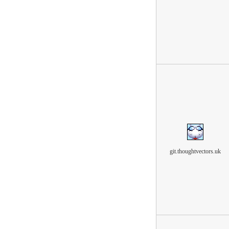
git.thoughtvectors.uk