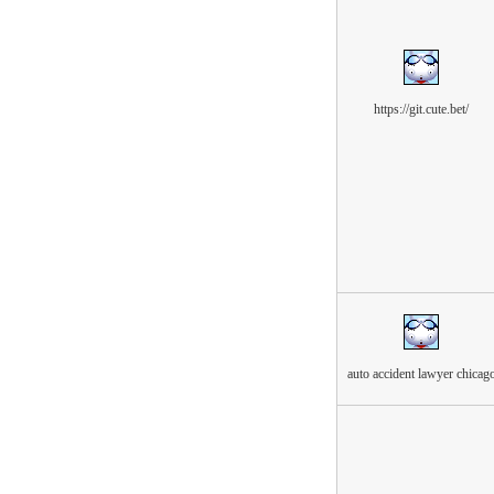
https://git.cute.bet/
auto accident lawyer chicag