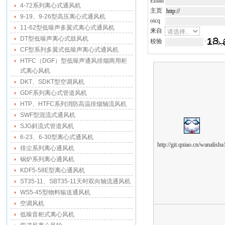
Email
4-72系列离心式通风机
主页
9-19、9-26型高压离心式通风机
oicq
11-62型低噪声多翼式离心式通风机
来自
DT型低噪声离心式鼓风机
校验
CF型系列多翼式低噪声离心式通风机
HTFC（DGF）型低噪声通风排烟两用柜
式离心风机
DKT、SDKT型空调风机
GDF系列离心式管道风机
HTP、HTFC系列消防高温排烟轴流风机
SWF型混流式通风机
SJG斜流式管道风机
6-23、6-30型离心式通风机
http://git.qniao.cn/wanalisha
排尘系列离心通风机
锅炉系列离心通风机
KDF5-58E型离心通风机
ST35-11、SBT35-11天时双向轴流通风机
WS5-45型物料输送通风机
空调风机
低噪音柜式离心风机