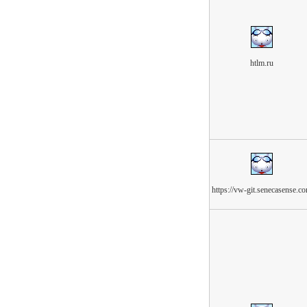
htlm.ru
https://vw-git.senecasense.c