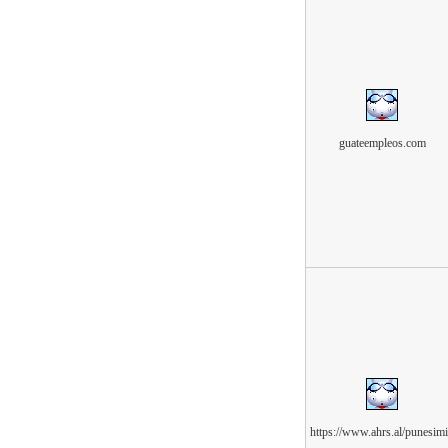
guateempleos.com
https://www.ahrs.al/punesimi