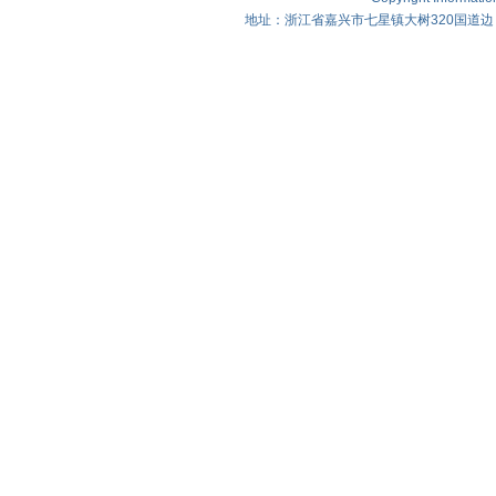
地址：浙江省嘉兴市七星镇大树320国道边 电话：0