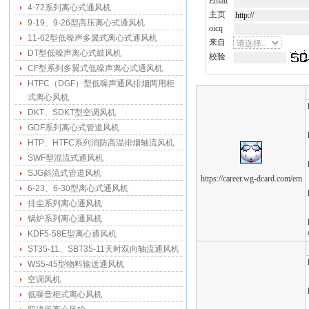
Email
4-72系列离心式通风机
主页
9-19、9-26型高压离心式通风机
oicq
11-62型低噪声多翼式离心式通风机
来自
DT型低噪声离心式鼓风机
校验
CF型系列多翼式低噪声离心式通风机
HTFC（DGF）型低噪声通风排烟两用柜
式离心风机
DKT、SDKT型空调风机
GDF系列离心式管道风机
HTP、HTFC系列消防高温排烟轴流风机
SWF型混流式通风机
SJG斜流式管道风机
https://career.wg-dcard.com/em
6-23、6-30型离心式通风机
排尘系列离心通风机
锅炉系列离心通风机
KDF5-58E型离心通风机
ST35-11、SBT35-11天时双向轴流通风机
WS5-45型物料输送通风机
空调风机
低噪音柜式离心风机