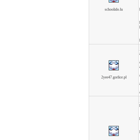
schoolido.lu
2yee47.gorlice.pl