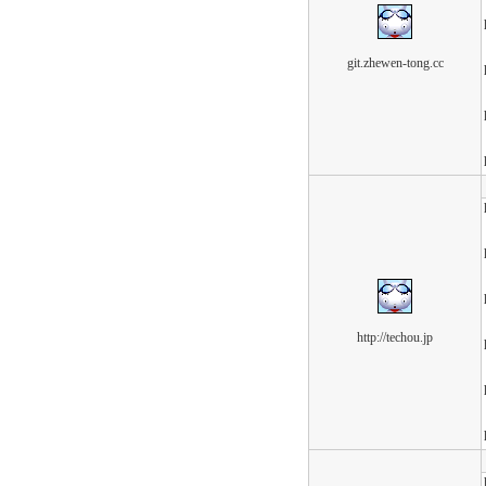
git.zhewen-tong.cc
http://techou.jp