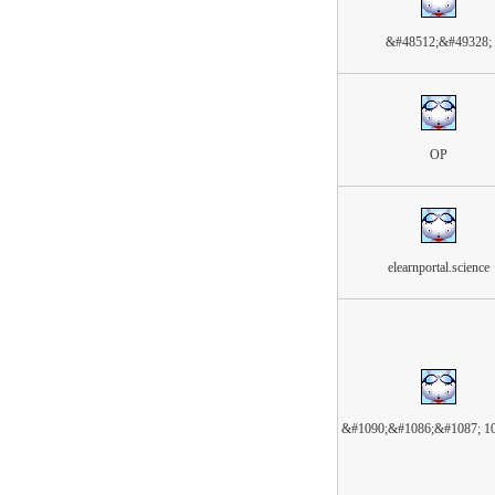
&#48512;&#49328;
OP
elearnportal.science
&#1090;&#1086;&#1087; 1