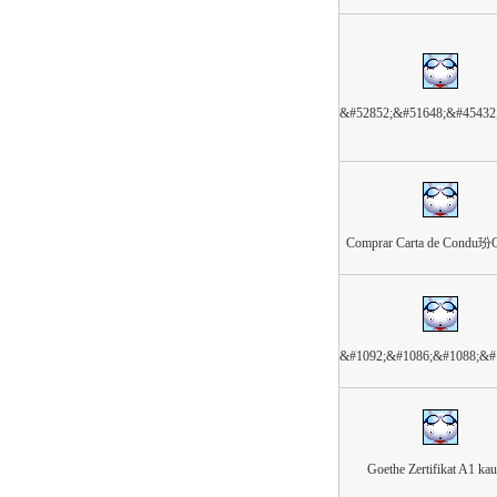
&#52852;&#51648;&#45432
Comprar Carta de Condu玢O
&#1092;&#1086;&#1088;&#
Goethe Zertifikat A1 ka