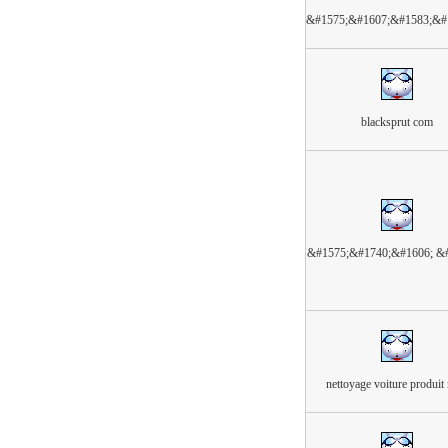
&#1575;&#1607;&#1583;&#
blacksprut com
&#1575;&#1740;&#1606; &
nettoyage voiture produit