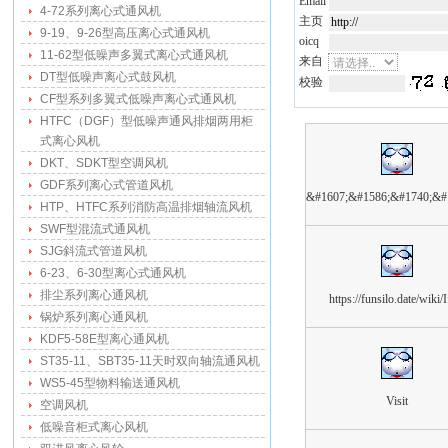
Email
4-72系列离心式通风机
主页
9-19、9-26型高压离心式通风机
oicq
11-62型低噪声多翼式离心式通风机
来自
DT型低噪声离心式鼓风机
校验
CF型系列多翼式低噪声离心式通风机
HTFC（DGF）型低噪声通风排烟两用柜
式离心风机
DKT、SDKT型空调风机
GDF系列离心式管道风机
&#1607;&#1586;&#1740;&#
HTP、HTFC系列消防高温排烟轴流风机
SWF型混流式通风机
SJG斜流式管道风机
6-23、6-30型离心式通风机
排尘系列离心通风机
https://funsilo.date/wiki/
锅炉系列离心通风机
KDF5-58E型离心通风机
ST35-11、SBT35-11天时双向轴流通风机
WS5-45型物料输送通风机
Visit
空调风机
低噪音柜式离心风机