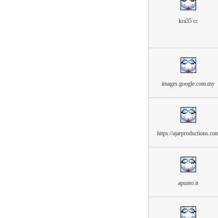
kra35 cc
images.google.com.my
https://ajarproductions.co
apunto.it