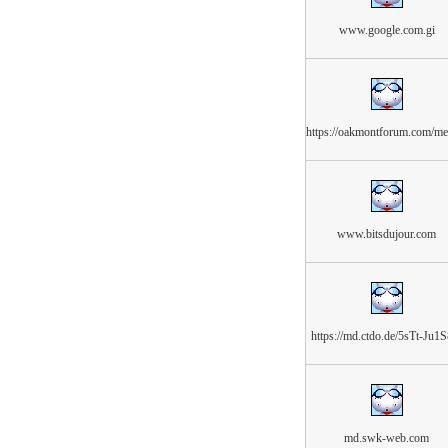
www.google.com.gi
https://oakmontforum.com/m
www.bitsdujour.com
https://md.ctdo.de/5sTt-Ju1
md.swk-web.com