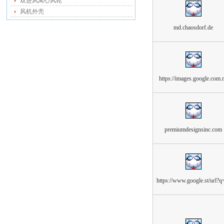
双进风离心风轮
风机外壳
md.chaosdorf.de
https://images.google.com.
premiumdesignsinc.com
https://www.google.st/url?q