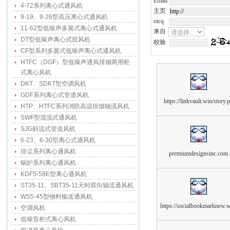
Email
4-72系列离心式通风机
主页
9-19、9-26型高压离心式通风机
oicq
11-62型低噪声多翼式离心式通风机
来自
DT型低噪声离心式鼓风机
校验
CF型系列多翼式低噪声离心式通风机
HTFC（DGF）型低噪声通风排烟两用柜
式离心风机
DKT、SDKT型空调风机
GDF系列离心式管道风机
https://linkvault.win/story.
HTP、HTFC系列消防高温排烟轴流风机
SWF型混流式通风机
SJG斜流式管道风机
6-23、6-30型离心式通风机
排尘系列离心通风机
premiumdesignsinc.com
锅炉系列离心通风机
KDF5-58E型离心通风机
ST35-11、SBT35-11天时双向轴流通风机
WS5-45型物料输送通风机
https://socialbookmarknew.w
空调风机
低噪音柜式离心风机