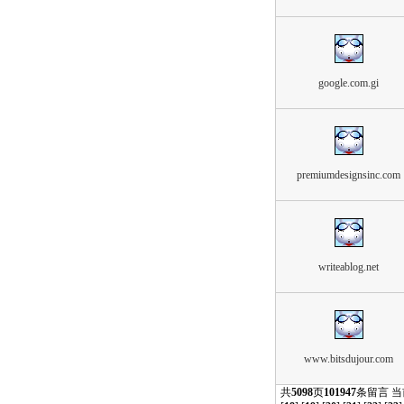
google.com.gi
premiumdesignsinc.com
writeablog.net
www.bitsdujour.com
共
5098
页
101947
条留言 