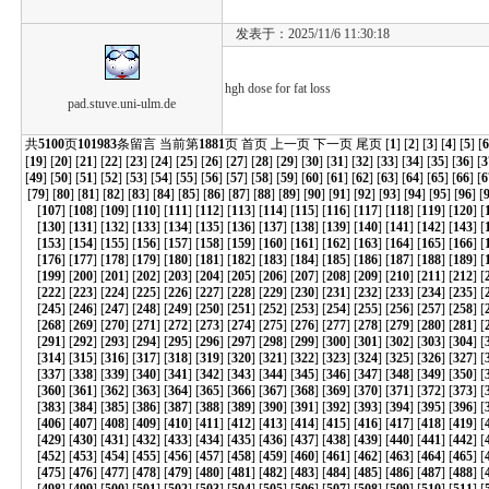
发表于：2025/11/6 11:30:18
hgh dose for fat loss
pad.stuve.uni-ulm.de
共
5100
页
101983
条留言 当前第
1881
页
首页
上一页
下一页
尾页
[
1
] [
2
] [
3
] [
4
] [
5
] [
6
[
19
] [
20
] [
21
] [
22
] [
23
] [
24
] [
25
] [
26
] [
27
] [
28
] [
29
] [
30
] [
31
] [
32
] [
33
] [
34
] [
35
] [
36
] [
3
[
49
] [
50
] [
51
] [
52
] [
53
] [
54
] [
55
] [
56
] [
57
] [
58
] [
59
] [
60
] [
61
] [
62
] [
63
] [
64
] [
65
] [
66
] [
6
[
79
] [
80
] [
81
] [
82
] [
83
] [
84
] [
85
] [
86
] [
87
] [
88
] [
89
] [
90
] [
91
] [
92
] [
93
] [
94
] [
95
] [
96
] [
[
107
] [
108
] [
109
] [
110
] [
111
] [
112
] [
113
] [
114
] [
115
] [
116
] [
117
] [
118
] [
119
] [
120
] [
[
130
] [
131
] [
132
] [
133
] [
134
] [
135
] [
136
] [
137
] [
138
] [
139
] [
140
] [
141
] [
142
] [
143
] [
[
153
] [
154
] [
155
] [
156
] [
157
] [
158
] [
159
] [
160
] [
161
] [
162
] [
163
] [
164
] [
165
] [
166
] [
[
176
] [
177
] [
178
] [
179
] [
180
] [
181
] [
182
] [
183
] [
184
] [
185
] [
186
] [
187
] [
188
] [
189
] [
[
199
] [
200
] [
201
] [
202
] [
203
] [
204
] [
205
] [
206
] [
207
] [
208
] [
209
] [
210
] [
211
] [
212
] [
[
222
] [
223
] [
224
] [
225
] [
226
] [
227
] [
228
] [
229
] [
230
] [
231
] [
232
] [
233
] [
234
] [
235
] [
[
245
] [
246
] [
247
] [
248
] [
249
] [
250
] [
251
] [
252
] [
253
] [
254
] [
255
] [
256
] [
257
] [
258
] [
[
268
] [
269
] [
270
] [
271
] [
272
] [
273
] [
274
] [
275
] [
276
] [
277
] [
278
] [
279
] [
280
] [
281
] [
[
291
] [
292
] [
293
] [
294
] [
295
] [
296
] [
297
] [
298
] [
299
] [
300
] [
301
] [
302
] [
303
] [
304
] [
[
314
] [
315
] [
316
] [
317
] [
318
] [
319
] [
320
] [
321
] [
322
] [
323
] [
324
] [
325
] [
326
] [
327
] [
[
337
] [
338
] [
339
] [
340
] [
341
] [
342
] [
343
] [
344
] [
345
] [
346
] [
347
] [
348
] [
349
] [
350
] [
[
360
] [
361
] [
362
] [
363
] [
364
] [
365
] [
366
] [
367
] [
368
] [
369
] [
370
] [
371
] [
372
] [
373
] [
[
383
] [
384
] [
385
] [
386
] [
387
] [
388
] [
389
] [
390
] [
391
] [
392
] [
393
] [
394
] [
395
] [
396
] [
[
406
] [
407
] [
408
] [
409
] [
410
] [
411
] [
412
] [
413
] [
414
] [
415
] [
416
] [
417
] [
418
] [
419
] [
[
429
] [
430
] [
431
] [
432
] [
433
] [
434
] [
435
] [
436
] [
437
] [
438
] [
439
] [
440
] [
441
] [
442
] [
[
452
] [
453
] [
454
] [
455
] [
456
] [
457
] [
458
] [
459
] [
460
] [
461
] [
462
] [
463
] [
464
] [
465
] [
[
475
] [
476
] [
477
] [
478
] [
479
] [
480
] [
481
] [
482
] [
483
] [
484
] [
485
] [
486
] [
487
] [
488
] [