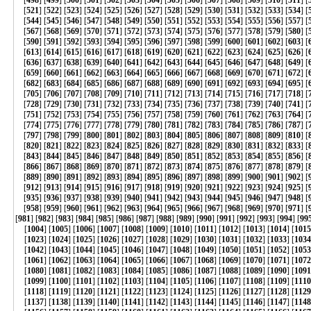
[
498
] [
499
] [
500
] [
501
] [
502
] [
503
] [
504
] [
505
] [
506
] [
507
] [
508
] [
509
] [
510
] [
511
] [
[
521
] [
522
] [
523
] [
524
] [
525
] [
526
] [
527
] [
528
] [
529
] [
530
] [
531
] [
532
] [
533
] [
534
] [
[
544
] [
545
] [
546
] [
547
] [
548
] [
549
] [
550
] [
551
] [
552
] [
553
] [
554
] [
555
] [
556
] [
557
] [
[
567
] [
568
] [
569
] [
570
] [
571
] [
572
] [
573
] [
574
] [
575
] [
576
] [
577
] [
578
] [
579
] [
580
] [
[
590
] [
591
] [
592
] [
593
] [
594
] [
595
] [
596
] [
597
] [
598
] [
599
] [
600
] [
601
] [
602
] [
603
] [
[
613
] [
614
] [
615
] [
616
] [
617
] [
618
] [
619
] [
620
] [
621
] [
622
] [
623
] [
624
] [
625
] [
626
] [
[
636
] [
637
] [
638
] [
639
] [
640
] [
641
] [
642
] [
643
] [
644
] [
645
] [
646
] [
647
] [
648
] [
649
] [
[
659
] [
660
] [
661
] [
662
] [
663
] [
664
] [
665
] [
666
] [
667
] [
668
] [
669
] [
670
] [
671
] [
672
] [
[
682
] [
683
] [
684
] [
685
] [
686
] [
687
] [
688
] [
689
] [
690
] [
691
] [
692
] [
693
] [
694
] [
695
] [
[
705
] [
706
] [
707
] [
708
] [
709
] [
710
] [
711
] [
712
] [
713
] [
714
] [
715
] [
716
] [
717
] [
718
] [
[
728
] [
729
] [
730
] [
731
] [
732
] [
733
] [
734
] [
735
] [
736
] [
737
] [
738
] [
739
] [
740
] [
741
] [
[
751
] [
752
] [
753
] [
754
] [
755
] [
756
] [
757
] [
758
] [
759
] [
760
] [
761
] [
762
] [
763
] [
764
] [
[
774
] [
775
] [
776
] [
777
] [
778
] [
779
] [
780
] [
781
] [
782
] [
783
] [
784
] [
785
] [
786
] [
787
] [
[
797
] [
798
] [
799
] [
800
] [
801
] [
802
] [
803
] [
804
] [
805
] [
806
] [
807
] [
808
] [
809
] [
810
] [
[
820
] [
821
] [
822
] [
823
] [
824
] [
825
] [
826
] [
827
] [
828
] [
829
] [
830
] [
831
] [
832
] [
833
] [
[
843
] [
844
] [
845
] [
846
] [
847
] [
848
] [
849
] [
850
] [
851
] [
852
] [
853
] [
854
] [
855
] [
856
] [
[
866
] [
867
] [
868
] [
869
] [
870
] [
871
] [
872
] [
873
] [
874
] [
875
] [
876
] [
877
] [
878
] [
879
] [
[
889
] [
890
] [
891
] [
892
] [
893
] [
894
] [
895
] [
896
] [
897
] [
898
] [
899
] [
900
] [
901
] [
902
] [
[
912
] [
913
] [
914
] [
915
] [
916
] [
917
] [
918
] [
919
] [
920
] [
921
] [
922
] [
923
] [
924
] [
925
] [
[
935
] [
936
] [
937
] [
938
] [
939
] [
940
] [
941
] [
942
] [
943
] [
944
] [
945
] [
946
] [
947
] [
948
] [
[
958
] [
959
] [
960
] [
961
] [
962
] [
963
] [
964
] [
965
] [
966
] [
967
] [
968
] [
969
] [
970
] [
971
] [
[
981
] [
982
] [
983
] [
984
] [
985
] [
986
] [
987
] [
988
] [
989
] [
990
] [
991
] [
992
] [
993
] [
994
] [
99
[
1004
] [
1005
] [
1006
] [
1007
] [
1008
] [
1009
] [
1010
] [
1011
] [
1012
] [
1013
] [
1014
] [
1015
[
1023
] [
1024
] [
1025
] [
1026
] [
1027
] [
1028
] [
1029
] [
1030
] [
1031
] [
1032
] [
1033
] [
1034
[
1042
] [
1043
] [
1044
] [
1045
] [
1046
] [
1047
] [
1048
] [
1049
] [
1050
] [
1051
] [
1052
] [
1053
[
1061
] [
1062
] [
1063
] [
1064
] [
1065
] [
1066
] [
1067
] [
1068
] [
1069
] [
1070
] [
1071
] [
1072
[
1080
] [
1081
] [
1082
] [
1083
] [
1084
] [
1085
] [
1086
] [
1087
] [
1088
] [
1089
] [
1090
] [
1091
[
1099
] [
1100
] [
1101
] [
1102
] [
1103
] [
1104
] [
1105
] [
1106
] [
1107
] [
1108
] [
1109
] [
1110
[
1118
] [
1119
] [
1120
] [
1121
] [
1122
] [
1123
] [
1124
] [
1125
] [
1126
] [
1127
] [
1128
] [
1129
[
1137
] [
1138
] [
1139
] [
1140
] [
1141
] [
1142
] [
1143
] [
1144
] [
1145
] [
1146
] [
1147
] [
1148