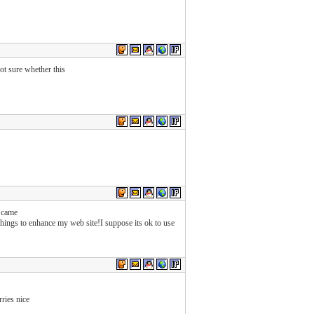
t sure whether this
i came
things to enhance my web site!I suppose its ok to use
rries nice