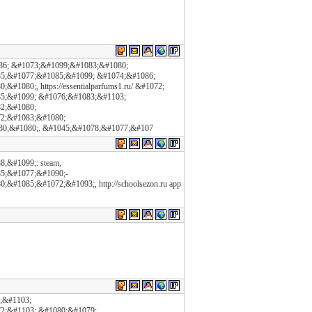
86; &#1073;&#1099;&#1083;&#1080;
5;&#1077;&#1085;&#1099; &#1074;&#1086;
1080;, https://essentialparfums1.ru/ &#1072;
5;&#1099; &#1076;&#1083;&#1103;
2;&#1080;
2;&#1083;&#1080;
80;&#1080;. &#1045;&#1078;&#1077;&#107
;&#1099;: steam,
5;&#1077;&#1090;-
#1085;&#1072;&#1093;, http://schoolsezon.ru app
2;&#1103;
2;&#1103; &#1080;&#1079;