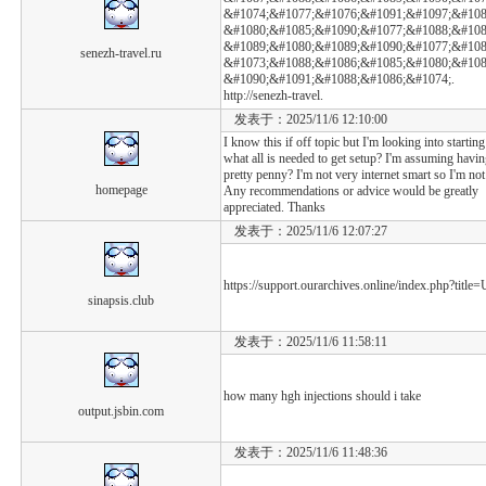
&#1074;&#1077;&#1076;&#1091;&#1097;&#108
&#1080;&#1085;&#1090;&#1077;&#1088;&#108
&#1089;&#1080;&#1089;&#1090;&#1077;&#108
senezh-travel.ru
&#1073;&#1088;&#1086;&#1085;&#1080;&#108
&#1090;&#1091;&#1088;&#1086;&#1074;.
http://senezh-travel.
发表于：2025/11/6 12:10:00
I know this if off topic but I'm looking into star
what all is needed to get setup? I'm assuming havin
pretty penny? I'm not very internet smart so I'm no
homepage
Any recommendations or advice would be greatly
appreciated. Thanks
发表于：2025/11/6 12:07:27
https://support.ourarchives.online/index.php?title=
sinapsis.club
发表于：2025/11/6 11:58:11
how many hgh injections should i take
output.jsbin.com
发表于：2025/11/6 11:48:36