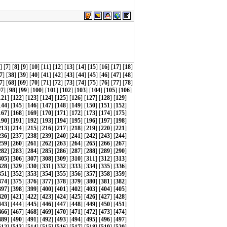
] [
7
] [
8
] [
9
] [
10
] [
11
] [
12
] [
13
] [
14
] [
15
] [
16
] [
17
] [
18
]
7
] [
38
] [
39
] [
40
] [
41
] [
42
] [
43
] [
44
] [
45
] [
46
] [
47
] [
48
]
7
] [
68
] [
69
] [
70
] [
71
] [
72
] [
73
] [
74
] [
75
] [
76
] [
77
] [
78
]
97
] [
98
] [
99
] [
100
] [
101
] [
102
] [
103
] [
104
] [
105
] [
106
]
121
] [
122
] [
123
] [
124
] [
125
] [
126
] [
127
] [
128
] [
129
]
144
] [
145
] [
146
] [
147
] [
148
] [
149
] [
150
] [
151
] [
152
]
167
] [
168
] [
169
] [
170
] [
171
] [
172
] [
173
] [
174
] [
175
]
190
] [
191
] [
192
] [
193
] [
194
] [
195
] [
196
] [
197
] [
198
]
213
] [
214
] [
215
] [
216
] [
217
] [
218
] [
219
] [
220
] [
221
]
236
] [
237
] [
238
] [
239
] [
240
] [
241
] [
242
] [
243
] [
244
]
259
] [
260
] [
261
] [
262
] [
263
] [
264
] [
265
] [
266
] [
267
]
282
] [
283
] [
284
] [
285
] [
286
] [
287
] [
288
] [
289
] [
290
]
305
] [
306
] [
307
] [
308
] [
309
] [
310
] [
311
] [
312
] [
313
]
328
] [
329
] [
330
] [
331
] [
332
] [
333
] [
334
] [
335
] [
336
]
351
] [
352
] [
353
] [
354
] [
355
] [
356
] [
357
] [
358
] [
359
]
374
] [
375
] [
376
] [
377
] [
378
] [
379
] [
380
] [
381
] [
382
]
397
] [
398
] [
399
] [
400
] [
401
] [
402
] [
403
] [
404
] [
405
]
420
] [
421
] [
422
] [
423
] [
424
] [
425
] [
426
] [
427
] [
428
]
443
] [
444
] [
445
] [
446
] [
447
] [
448
] [
449
] [
450
] [
451
]
466
] [
467
] [
468
] [
469
] [
470
] [
471
] [
472
] [
473
] [
474
]
489
] [
490
] [
491
] [
492
] [
493
] [
494
] [
495
] [
496
] [
497
]