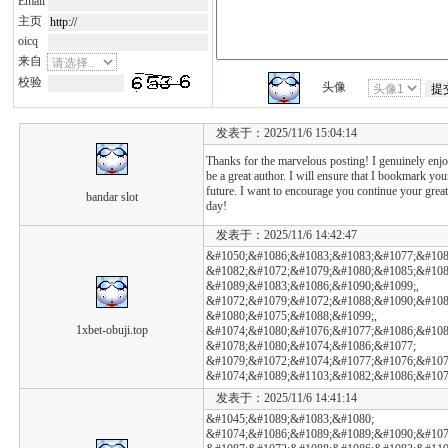
Email
主页
oicq
来自
校验
头像
发表于：2025/11/6 15:04:14
Thanks for the marvelous posting! I genuinely enjo
be a great author. I will ensure that I bookmark y
future. I want to encourage you continue your great
bandar slot
day!
发表于：2025/11/6 14:42:47
&#1050;&#1086;&#1083;&#1083;&#1077;&#108
&#1082;&#1072;&#1079;&#1080;&#1085;&#108
&#1089;&#1083;&#1086;&#1090;&#1099;,
&#1072;&#1079;&#1072;&#1088;&#1090;&#108
&#1080;&#1075;&#1088;&#1099;,
1xbet-obuji.top
&#1074;&#1080;&#1076;&#1077;&#1086;&#1087
&#1078;&#1080;&#1074;&#1086;&#1077;
&#1079;&#1072;&#1074;&#1077;&#1076;&#107
&#1074;&#1089;&#1103;&#1082;&#1086;&#107
发表于：2025/11/6 14:41:14
&#1045;&#1089;&#1083;&#1080;
&#1074;&#1086;&#1089;&#1089;&#1090;&#107