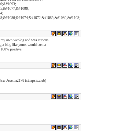
0;&#1093;
5;&#1077;&#1090;-
4;
8;&#1086;&#1074;&#1072;&#1085;&#1080;&#1103;
ting my own weblog and was curious
g a blog like yours would cost a
t 100% positive.
User:Jesenia2178 (sinapsis.club)