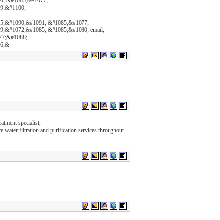
0; &#1085;&#1077;
9;&#1100;
5;&#1090;&#1091; &#1085;&#1077;
;&#1072;&#1085; &#1085;&#1080; email,
77;&#1088;
86;&
eatment specialist,
 water filtration and purification services throughout