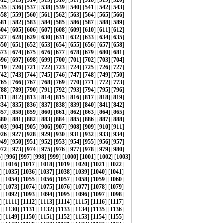
512
] [
513
] [
514
] [
515
] [
516
] [
517
] [
518
] [
519
] [
520
]
535
] [
536
] [
537
] [
538
] [
539
] [
540
] [
541
] [
542
] [
543
]
558
] [
559
] [
560
] [
561
] [
562
] [
563
] [
564
] [
565
] [
566
]
581
] [
582
] [
583
] [
584
] [
585
] [
586
] [
587
] [
588
] [
589
]
604
] [
605
] [
606
] [
607
] [
608
] [
609
] [
610
] [
611
] [
612
]
627
] [
628
] [
629
] [
630
] [
631
] [
632
] [
633
] [
634
] [
635
]
650
] [
651
] [
652
] [
653
] [
654
] [
655
] [
656
] [
657
] [
658
]
673
] [
674
] [
675
] [
676
] [
677
] [
678
] [
679
] [
680
] [
681
]
696
] [
697
] [
698
] [
699
] [
700
] [
701
] [
702
] [
703
] [
704
]
719
] [
720
] [
721
] [
722
] [
723
] [
724
] [
725
] [
726
] [
727
]
742
] [
743
] [
744
] [
745
] [
746
] [
747
] [
748
] [
749
] [
750
]
765
] [
766
] [
767
] [
768
] [
769
] [
770
] [
771
] [
772
] [
773
]
788
] [
789
] [
790
] [
791
] [
792
] [
793
] [
794
] [
795
] [
796
]
811
] [
812
] [
813
] [
814
] [
815
] [
816
] [
817
] [
818
] [
819
]
834
] [
835
] [
836
] [
837
] [
838
] [
839
] [
840
] [
841
] [
842
]
857
] [
858
] [
859
] [
860
] [
861
] [
862
] [
863
] [
864
] [
865
]
880
] [
881
] [
882
] [
883
] [
884
] [
885
] [
886
] [
887
] [
888
]
903
] [
904
] [
905
] [
906
] [
907
] [
908
] [
909
] [
910
] [
911
]
926
] [
927
] [
928
] [
929
] [
930
] [
931
] [
932
] [
933
] [
934
]
949
] [
950
] [
951
] [
952
] [
953
] [
954
] [
955
] [
956
] [
957
]
972
] [
973
] [
974
] [
975
] [
976
] [
977
] [
978
] [
979
] [
980
]
5
] [
996
] [
997
] [
998
] [
999
] [
1000
] [
1001
] [
1002
] [
1003
]
] [
1016
] [
1017
] [
1018
] [
1019
] [
1020
] [
1021
] [
1022
]
] [
1035
] [
1036
] [
1037
] [
1038
] [
1039
] [
1040
] [
1041
]
] [
1054
] [
1055
] [
1056
] [
1057
] [
1058
] [
1059
] [
1060
]
] [
1073
] [
1074
] [
1075
] [
1076
] [
1077
] [
1078
] [
1079
]
] [
1092
] [
1093
] [
1094
] [
1095
] [
1096
] [
1097
] [
1098
]
] [
1111
] [
1112
] [
1113
] [
1114
] [
1115
] [
1116
] [
1117
]
] [
1130
] [
1131
] [
1132
] [
1133
] [
1134
] [
1135
] [
1136
]
] [
1149
] [
1150
] [
1151
] [
1152
] [
1153
] [
1154
] [
1155
]