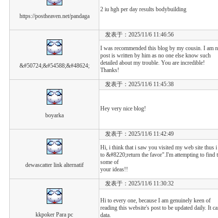
2 iu hgh per day results bodybuilding
https://postheaven.net/pandaga
发表于：2025/11/6 11:46:56
I was recommended this blog by my cousin. I am no
post is written by him as no one else know such
detailed about my trouble. You are incredible!
&#50724;&#54588;&#48624;
Thanks!
发表于：2025/11/6 11:45:38
Hey very nice blog!
boyarka
发表于：2025/11/6 11:42:49
Hi, i think that i saw you visited my web site thus 
to &#8220;return the favor".I'm attempting to find 
some of
dewascatter link alternatif
your ideas!!
发表于：2025/11/6 11:30:32
Hi to every one, because I am genuinely keen of
reading this website's post to be updated daily. It ca
kkpoker Para pc
data.