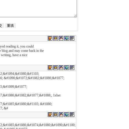
yed reading it, you could
our blog and may come back in the
 writing, have a nice
2;&#1094;&#1080;&#1103;
6; &#1090;&#1072;&#1082;&#1086;&#1077;
5;&#1099;&#1077;
;&#1086;&#1082;&#1077;&#1088;, 1xbet
7;&#1085;&#1080;&#1103; &#1080;
7; &#
2;&#1085;&#1086;&#1074;&#1080;&#1090;&#1100;