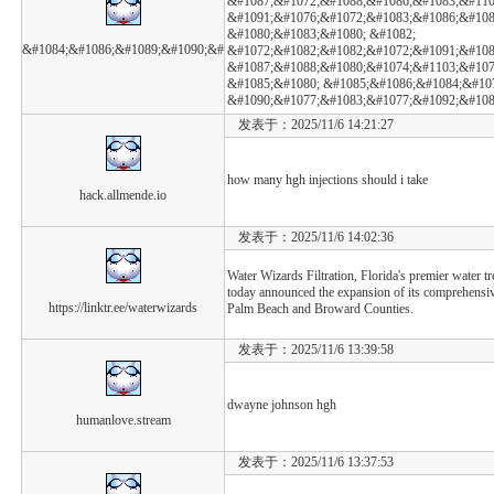
&#1087;&#1072;&#1088;&#1086;&#1083;&#110
&#1091;&#1076;&#1072;&#1083;&#1086;&#108
&#1080;&#1083;&#1080; &#1082;
&#1084;&#1086;&#1089;&#1090;&#
&#1072;&#1082;&#1082;&#1072;&#1091;&#108
&#1087;&#1088;&#1080;&#1074;&#1103;&#1079
&#1085;&#1080; &#1085;&#1086;&#1084;&#10
&#1090;&#1077;&#1083;&#1077;&#1092;&#10
发表于：2025/11/6 14:21:27
how many hgh injections should i take
hack.allmende.io
发表于：2025/11/6 14:02:36
Water Wizards Filtration, Florida's premier water tr
today announced the expansion of its comprehensive
https://linktr.ee/waterwizards
Palm Beach and Broward Counties.
发表于：2025/11/6 13:39:58
dwayne johnson hgh
humanlove.stream
发表于：2025/11/6 13:37:53