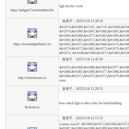
hgh fat loss cycle
https://jobgetr.Com/members/be
发表于：2025/11/6 13:29:18
&#1074;&#1089;&#1105; &#1101;&#1090;&#10
&#1074;&#1099;&#1087;&#1086;&#1083;&#108
&#1060;&#1088;&#1072;&#1085;&#1094;&#1080;&#
&#1092;&#1083;&#1072;&#1082;&#1086;&#108
https://essentialparfums1.ru
&#1092;&#1072;&#1089;&#1086;&#1074;&#108
&#1079;&#1072;&#1082;&#1072;&#1079;&#107
&#1074; &#1048;&#1090;&#1072;&#1083;&#10
发表于：2025/11/6 12:42:50
&#1055;&#1088;&#1080;&#1084;&#1077;&#1088
&#1080;&#1085;&#1090;&#1077;&#1088;&#108
&#1084;&#1072;&#1075;&#1072;&#1079;&#1080;&
http://schoolsezon.ru
store.
发表于：2025/11/6 12:28:52
how much hgh to take a day for bodybuilding
lit-book.ru
发表于：2025/11/6 12:13:35
scanner travel?- &#1089;&#1072;&#1084;&#107
&#1087;&#1088;&#1086;&#1089;&#1090;&#107