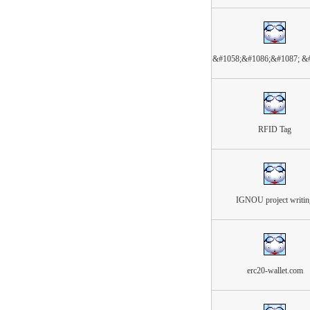
&#1058;&#1086;&#1087; &
RFID Tag
IGNOU project writin
erc20-wallet.com