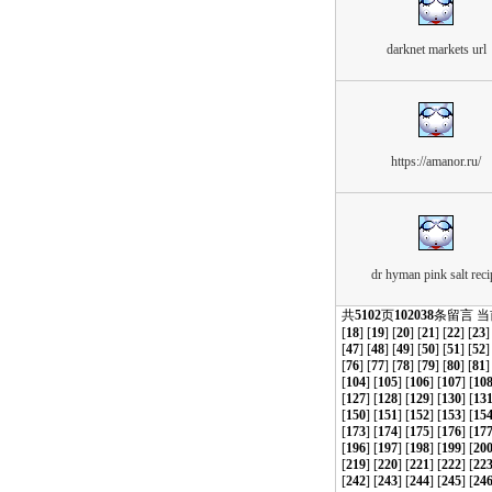
darknet markets url
https://amanor.ru/
dr hyman pink salt reci
共
5102
页
102038
条留言 
[
18
] [
19
] [
20
] [
21
] [
22
] [
23
]
[
47
] [
48
] [
49
] [
50
] [
51
] [
52
]
[
76
] [
77
] [
78
] [
79
] [
80
] [
81
]
[
104
] [
105
] [
106
] [
107
] [
10
[
127
] [
128
] [
129
] [
130
] [
13
[
150
] [
151
] [
152
] [
153
] [
15
[
173
] [
174
] [
175
] [
176
] [
17
[
196
] [
197
] [
198
] [
199
] [
20
[
219
] [
220
] [
221
] [
222
] [
22
[
242
] [
243
] [
244
] [
245
] [
24