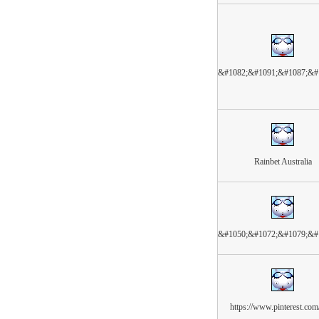
&#1082;&#1091;&#1087;&#
Rainbet Australia
&#1050;&#1072;&#1079;&#
https://www.pinterest.com