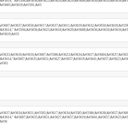
&#3614;" &#3594;&#3656;&#3623;&#3618;&#3629;&#3608;&#3636;&#3610;&#3634;&#3
;&#3605;&#3619;&#3591;&#3
&#3607;&#3637;&#3656;&#3617;&#3637;&#3611;&#3619;&#3632;&#3650;&#3618;&#359
&#3614;" &#3594;&#3656;&#3623;&#3618;&#3629;&#3608;&#3636;&#3610;&#3634;&#3
;&#3619;&#35
#3633;&#3610;&#3610;&#3607;&#3588;&#3623;&#3634;&#3617;&#3604;&#3637;&#365
;&#3614;"&#3607;&#3635;&#3651;&#3627;&#3657;&#3619;&#3641;&#3657;&#3623;&#3
&#361
&#3657;&#3634;&#3651;&#3592;&#3617;&#3634;&#3585;&#3586;&#3638;&#3657;&#360
&#3614;" &#3607;&#3635;&#3651;&#3627;&#3657;&#3619;&#3641;&#3657;&#3623;&#3
;&#36