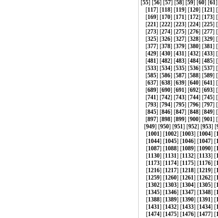
[
55
] [
56
] [
57
] [
58
] [
59
] [
60
] [
61
]
[
117
] [
118
] [
119
] [
120
] [
121
] [
[
169
] [
170
] [
171
] [
172
] [
173
] [
[
221
] [
222
] [
223
] [
224
] [
225
] [
[
273
] [
274
] [
275
] [
276
] [
277
] [
[
325
] [
326
] [
327
] [
328
] [
329
] [
[
377
] [
378
] [
379
] [
380
] [
381
] [
[
429
] [
430
] [
431
] [
432
] [
433
] [
[
481
] [
482
] [
483
] [
484
] [
485
] [
[
533
] [
534
] [
535
] [
536
] [
537
] [
[
585
] [
586
] [
587
] [
588
] [
589
] [
[
637
] [
638
] [
639
] [
640
] [
641
] [
[
689
] [
690
] [
691
] [
692
] [
693
] [
[
741
] [
742
] [
743
] [
744
] [
745
] [
[
793
] [
794
] [
795
] [
796
] [
797
] [
[
845
] [
846
] [
847
] [
848
] [
849
] [
[
897
] [
898
] [
899
] [
900
] [
901
] [
[
949
] [
950
] [
951
] [
952
] [
953
] [
[
1001
] [
1002
] [
1003
] [
1004
] [
[
1044
] [
1045
] [
1046
] [
1047
] [
[
1087
] [
1088
] [
1089
] [
1090
] [
[
1130
] [
1131
] [
1132
] [
1133
] [
[
1173
] [
1174
] [
1175
] [
1176
] [
[
1216
] [
1217
] [
1218
] [
1219
] [
[
1259
] [
1260
] [
1261
] [
1262
] [
[
1302
] [
1303
] [
1304
] [
1305
] [
[
1345
] [
1346
] [
1347
] [
1348
] [
[
1388
] [
1389
] [
1390
] [
1391
] [
[
1431
] [
1432
] [
1433
] [
1434
] [
[
1474
] [
1475
] [
1476
] [
1477
] [