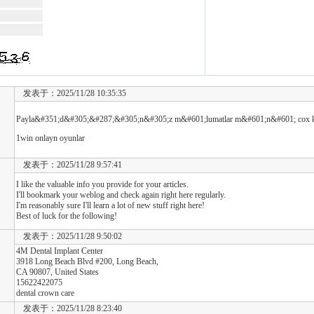
发表于：2025/11/28 10:35:35
Payla&#351;d&#305;&#287;&#305;n&#305;z m&#601;lumatlar m&#601;n&#601; cox k
1win onlayn oyunlar
发表于：2025/11/28 9:57:41
I like the valuable info you provide for your articles.
I'll bookmark your weblog and check again right here regularly.
I'm reasonably sure I'll learn a lot of new stuff right here!
Best of luck for the following!
发表于：2025/11/28 9:50:02
4M Dental Implant Center
3918 Long Beach Blvd #200, Long Beach,
CA 90807, United States
15622422075
dental crown care
发表于：2025/11/28 8:23:40