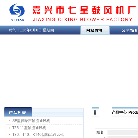
时间：
126年8月6日 星期四
产品中心 Produ
SF型低噪声轴流通风机
T35-11型轴流通风机
姓名
T30、T40、KT40型轴流通风机