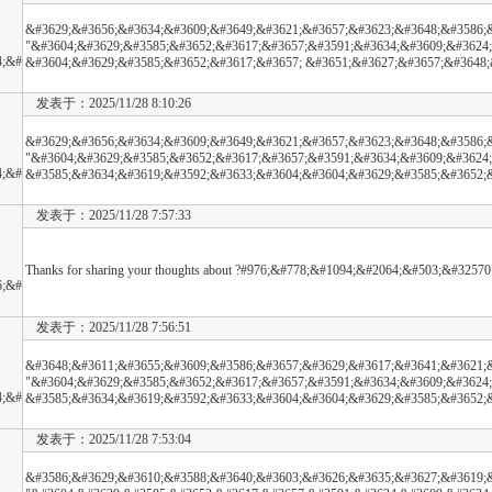
&#3629;&#3656;&#3634;&#3609;&#3649;&#3621;&#3657;&#3623;&#3648;&#3586;
"&#3604;&#3629;&#3585;&#3652;&#3617;&#3657;&#3591;&#3634;&#3609;&#3624;
4;&#
&#3604;&#3629;&#3585;&#3652;&#3617;&#3657; &#3651;&#3627;&#3657;&#3648
发表于：2025/11/28 8:10:26
&#3629;&#3656;&#3634;&#3609;&#3649;&#3621;&#3657;&#3623;&#3648;&#3586;
"&#3604;&#3629;&#3585;&#3652;&#3617;&#3657;&#3591;&#3634;&#3609;&#3624;
4;&#
&#3585;&#3634;&#3619;&#3592;&#3633;&#3604;&#3604;&#3629;&#3585;&#3652;
发表于：2025/11/28 7:57:33
Thanks for sharing your thoughts about ?#976;&#778;&#1094;&#2064;&#503;&#32570
6;&#
发表于：2025/11/28 7:56:51
&#3648;&#3611;&#3655;&#3609;&#3586;&#3657;&#3629;&#3617;&#3641;&#3621;
"&#3604;&#3629;&#3585;&#3652;&#3617;&#3657;&#3591;&#3634;&#3609;&#3624;
4;&#
&#3585;&#3634;&#3619;&#3592;&#3633;&#3604;&#3604;&#3629;&#3585;&#3652;
发表于：2025/11/28 7:53:04
&#3586;&#3629;&#3610;&#3588;&#3640;&#3603;&#3626;&#3635;&#3627;&#3619;&