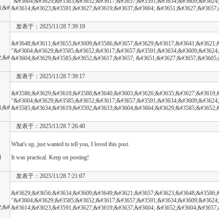
"&#3604;&#3629;&#3585;&#3652;&#3617;&#3657;&#3591;&#3634;&#3609;&#3624;
4;&#
&#3614;&#3623;&#3591;&#3627;&#3619;&#3637;&#3604; &#3651;&#3627;&#3657
发表于：2025/11/28 7:39:19
&#3648;&#3611;&#3655;&#3609;&#3586;&#3657;&#3629;&#3617;&#3641;&#3621;
"&#3604;&#3629;&#3585;&#3652;&#3617;&#3657;&#3591;&#3634;&#3609;&#3624;
2;&#
&#3604;&#3629;&#3585;&#3652;&#3617;&#3657; &#3651;&#3627;&#3657;&#3605
发表于：2025/11/28 7:39:17
&#3586;&#3629;&#3610;&#3588;&#3640;&#3603;&#3626;&#3635;&#3627;&#3619;&
"&#3604;&#3629;&#3585;&#3652;&#3617;&#3657;&#3591;&#3634;&#3609;&#3624
4;&#
&#3585;&#3634;&#3619;&#3592;&#3633;&#3604;&#3604;&#3629;&#3585;&#3652;
发表于：2025/11/28 7:26:40
What's up, just wanted to tell you, I loved this post.
d
It was practical. Keep on posting!
发表于：2025/11/28 7:21:07
&#3629;&#3656;&#3634;&#3609;&#3649;&#3621;&#3657;&#3623;&#3648;&#3586;
"&#3604;&#3629;&#3585;&#3652;&#3617;&#3657;&#3591;&#3634;&#3609;&#3624;
2;&#
&#3614;&#3623;&#3591;&#3627;&#3619;&#3637;&#3604; &#3652;&#3604;&#3657