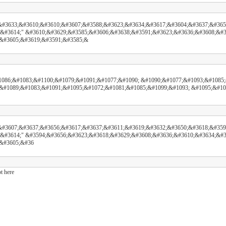
#3633;&#3610;&#3610;&#3607;&#3588;&#3623;&#3634;&#3617;&#3604;&#3637;&#365
&#3614;" &#3610;&#3629;&#3585;&#3606;&#3638;&#3591;&#3623;&#3636;&#3608;&#3
;&#3605;&#3619;&#3591;&#3585;&
1086;&#1083;&#1100;&#1079;&#1091;&#1077;&#1090; &#1090;&#1077;&#1093;&#1085
089;&#1083;&#1091;&#1095;&#1072;&#1081;&#1085;&#1099;&#1093; &#1095;&#1080;&#1
&#3607;&#3637;&#3656;&#3617;&#3637;&#3611;&#3619;&#3632;&#3650;&#3618;&#359
&#3614;" &#3594;&#3656;&#3623;&#3618;&#3629;&#3608;&#3636;&#3610;&#3634;&#3
;&#3605;&#36
ot here