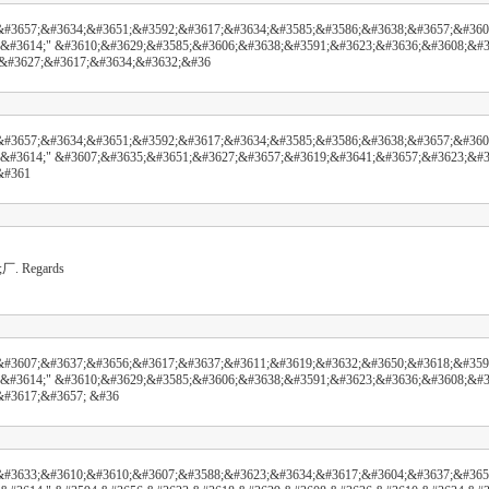
&#3657;&#3634;&#3651;&#3592;&#3617;&#3634;&#3585;&#3586;&#3638;&#3657;&#360
&#3614;" &#3610;&#3629;&#3585;&#3606;&#3638;&#3591;&#3623;&#3636;&#3608;&#3
;&#3627;&#3617;&#3634;&#3632;&#36
&#3657;&#3634;&#3651;&#3592;&#3617;&#3634;&#3585;&#3586;&#3638;&#3657;&#360
&#3614;" &#3607;&#3635;&#3651;&#3627;&#3657;&#3619;&#3641;&#3657;&#3623;&#3
&#361
;厂. Regards
&#3607;&#3637;&#3656;&#3617;&#3637;&#3611;&#3619;&#3632;&#3650;&#3618;&#359
&#3614;" &#3610;&#3629;&#3585;&#3606;&#3638;&#3591;&#3623;&#3636;&#3608;&#3
&#3617;&#3657; &#36
#3633;&#3610;&#3610;&#3607;&#3588;&#3623;&#3634;&#3617;&#3604;&#3637;&#365