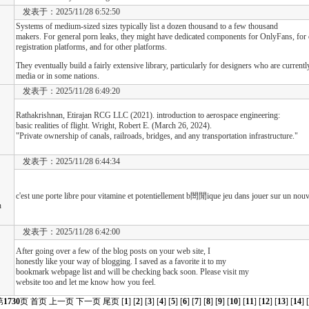
发表于：2025/11/28 6:52:50
Systems of medium-sized sizes typically list a dozen thousand to a few thousand
makers. For general porn leaks, they might have dedicated components for OnlyFans, for 
registration platforms, and for other platforms.
They eventually build a fairly extensive library, particularly for designers who are current
media or in some nations.
发表于：2025/11/28 6:49:20
Rathakrishnan, Etirajan RCG LLC (2021). introduction to aerospace engineering:
basic realities of flight. Wright, Robert E. (March 26, 2024).
"Private ownership of canals, railroads, bridges, and any transportation infrastructure."
发表于：2025/11/28 6:44:34
c'est une porte libre pour vitamine et potentiellement b閚閒ique jeu dans jouer sur un nouv
n
发表于：2025/11/28 6:42:00
After going over a few of the blog posts on your web site, I
honestly like your way of blogging. I saved as a favorite it to my
bookmark webpage list and will be checking back soon. Please visit my
website too and let me know how you feel.
第
1730
页
首页
上一页
下一页
尾页
[
1
] [
2
] [
3
] [
4
] [
5
] [
6
] [
7
] [
8
] [
9
] [
10
] [
11
] [
12
] [
13
] [
14
] [