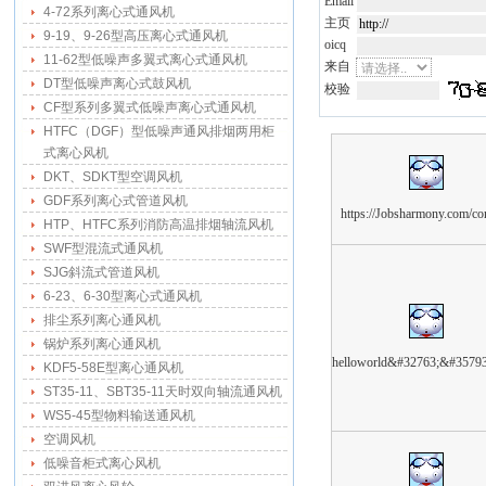
Email
4-72系列离心式通风机
主页
9-19、9-26型高压离心式通风机
oicq
11-62型低噪声多翼式离心式通风机
来自
DT型低噪声离心式鼓风机
校验
CF型系列多翼式低噪声离心式通风机
HTFC（DGF）型低噪声通风排烟两用柜
式离心风机
DKT、SDKT型空调风机
GDF系列离心式管道风机
https://Jobsharmony.com/c
HTP、HTFC系列消防高温排烟轴流风机
SWF型混流式通风机
SJG斜流式管道风机
6-23、6-30型离心式通风机
排尘系列离心通风机
锅炉系列离心通风机
helloworld&#32763;&#3579
KDF5-58E型离心通风机
ST35-11、SBT35-11天时双向轴流通风机
WS5-45型物料输送通风机
空调风机
低噪音柜式离心风机