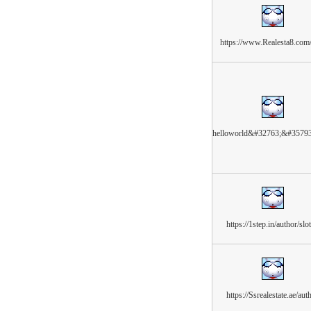
https://www.Realesta8.com
helloworld&#32763;&#3579
https://1step.in/author/slo
https://Ssrealestate.ae/aut