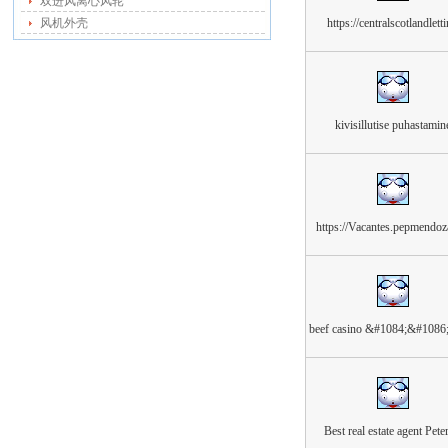
双进风离心风轮
风机外壳
https://centralscotlandlett
kivisillutise puhastamin
https://Vacantes.pepmendo
beef casino &#1084;&#108
Best real estate agent Pete