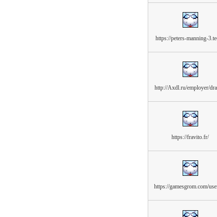
https://peters-manning-3.t
http://Axdl.ru/employer/dr
https://fravito.fr/
https://gamesgrom.com/user