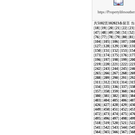
https://Propertylifesouther
共
5102
页
102023
条留言 
[
18
] [
19
] [
20
] [
21
] [
22
] [
23
]
[
47
] [
48
] [
49
] [
50
] [
51
] [
52
]
[
76
] [
77
] [
78
] [
79
] [
80
] [
81
]
[
104
] [
105
] [
106
] [
107
] [
10
[
127
] [
128
] [
129
] [
130
] [
13
[
150
] [
151
] [
152
] [
153
] [
15
[
173
] [
174
] [
175
] [
176
] [
17
[
196
] [
197
] [
198
] [
199
] [
20
[
219
] [
220
] [
221
] [
222
] [
22
[
242
] [
243
] [
244
] [
245
] [
24
[
265
] [
266
] [
267
] [
268
] [
26
[
288
] [
289
] [
290
] [
291
] [
29
[
311
] [
312
] [
313
] [
314
] [
31
[
334
] [
335
] [
336
] [
337
] [
33
[
357
] [
358
] [
359
] [
360
] [
36
[
380
] [
381
] [
382
] [
383
] [
38
[
403
] [
404
] [
405
] [
406
] [
40
[
426
] [
427
] [
428
] [
429
] [
43
[
449
] [
450
] [
451
] [
452
] [
45
[
472
] [
473
] [
474
] [
475
] [
47
[
495
] [
496
] [
497
] [
498
] [
49
[
518
] [
519
] [
520
] [
521
] [
52
[
541
] [
542
] [
543
] [
544
] [
54
[
564
] [
565
] [
566
] [
567
] [
56