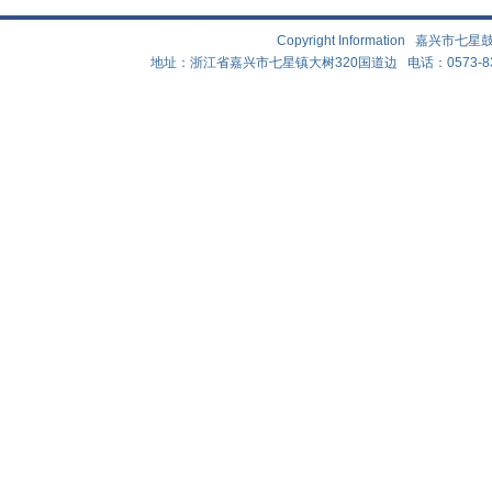
Copyright Information 嘉兴
地址：浙江省嘉兴市七星镇大树320国道边 电话：0573-83882