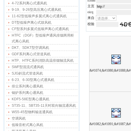
Email
4-72系列离心式通风机
主页
9-19、9-26型高压离心式通风机
oicq
11-62型低噪声多翼式离心式通风机
来自
DT型低噪声离心式鼓风机
校验
CF型系列多翼式低噪声离心式通风机
HTFC（DGF）型低噪声通风排烟两用柜
式离心风机
DKT、SDKT型空调风机
GDF系列离心式管道风机
HTP、HTFC系列消防高温排烟轴流风机
SWF型混流式通风机
&#1074;&#1080;&#1088;&#
SJG斜流式管道风机
6-23、6-30型离心式通风机
排尘系列离心通风机
锅炉系列离心通风机
KDF5-58E型离心通风机
ST35-11、SBT35-11天时双向轴流通风机
WS5-45型物料输送通风机
空调风机
&#1082;&#1091;&#1087;&#
低噪音柜式离心风机