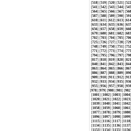
[
518
] [
519
] [
520
] [
521
] [
52
[
541
] [
542
] [
543
] [
544
] [
54
[
564
] [
565
] [
566
] [
567
] [
56
[
587
] [
588
] [
589
] [
590
] [
59
[
610
] [
611
] [
612
] [
613
] [
61
[
633
] [
634
] [
635
] [
636
] [
63
[
656
] [
657
] [
658
] [
659
] [
66
[
679
] [
680
] [
681
] [
682
] [
68
[
702
] [
703
] [
704
] [
705
] [
70
[
725
] [
726
] [
727
] [
728
] [
72
[
748
] [
749
] [
750
] [
751
] [
75
[
771
] [
772
] [
773
] [
774
] [
77
[
794
] [
795
] [
796
] [
797
] [
79
[
817
] [
818
] [
819
] [
820
] [
82
[
840
] [
841
] [
842
] [
843
] [
84
[
863
] [
864
] [
865
] [
866
] [
86
[
886
] [
887
] [
888
] [
889
] [
89
[
909
] [
910
] [
911
] [
912
] [
91
[
932
] [
933
] [
934
] [
935
] [
93
[
955
] [
956
] [
957
] [
958
] [
95
[
978
] [
979
] [
980
] [
981
] [
982
[
1001
] [
1002
] [
1003
] [
1004
[
1020
] [
1021
] [
1022
] [
1023
[
1039
] [
1040
] [
1041
] [
1042
[
1058
] [
1059
] [
1060
] [
1061
[
1077
] [
1078
] [
1079
] [
1080
[
1096
] [
1097
] [
1098
] [
1099
[
1115
] [
1116
] [
1117
] [
1118
[
1134
] [
1135
] [
1136
] [
1137
[
1153
] [
1154
] [
1155
] [
1156