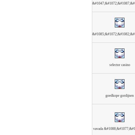
&#1047;&#1072;&#1087;&#
&#1085;&#1072;&#1082;&#
selector casino
goedkope gordijnen
vavada &#1088;&#1077;&#