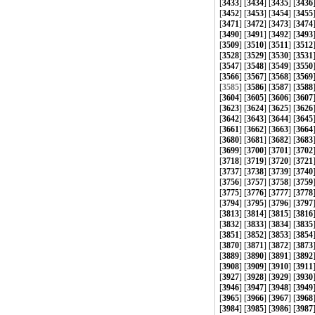
[
3433
] [
3434
] [
3435
] [
3436
[
3452
] [
3453
] [
3454
] [
3455
[
3471
] [
3472
] [
3473
] [
3474
[
3490
] [
3491
] [
3492
] [
3493
[
3509
] [
3510
] [
3511
] [
3512
[
3528
] [
3529
] [
3530
] [
3531
[
3547
] [
3548
] [
3549
] [
3550
[
3566
] [
3567
] [
3568
] [
3569
[
3585
] [
3586
] [
3587
] [
3588
[
3604
] [
3605
] [
3606
] [
3607
[
3623
] [
3624
] [
3625
] [
3626
[
3642
] [
3643
] [
3644
] [
3645
[
3661
] [
3662
] [
3663
] [
3664
[
3680
] [
3681
] [
3682
] [
3683
[
3699
] [
3700
] [
3701
] [
3702
[
3718
] [
3719
] [
3720
] [
3721
[
3737
] [
3738
] [
3739
] [
3740
[
3756
] [
3757
] [
3758
] [
3759
[
3775
] [
3776
] [
3777
] [
3778
[
3794
] [
3795
] [
3796
] [
3797
[
3813
] [
3814
] [
3815
] [
3816
[
3832
] [
3833
] [
3834
] [
3835
[
3851
] [
3852
] [
3853
] [
3854
[
3870
] [
3871
] [
3872
] [
3873
[
3889
] [
3890
] [
3891
] [
3892
[
3908
] [
3909
] [
3910
] [
3911
[
3927
] [
3928
] [
3929
] [
3930
[
3946
] [
3947
] [
3948
] [
3949
[
3965
] [
3966
] [
3967
] [
3968
[
3984
] [
3985
] [
3986
] [
3987