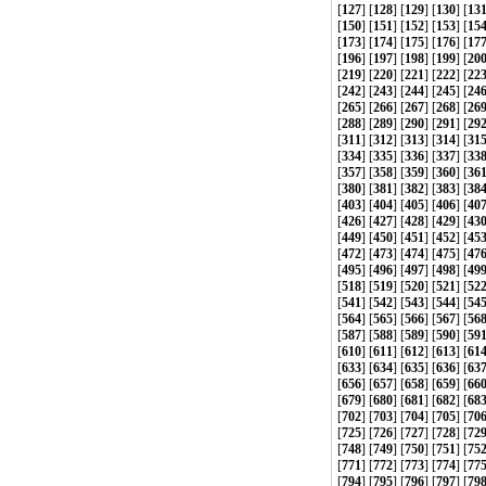
[
127
] [
128
] [
129
] [
130
] [
13
[
150
] [
151
] [
152
] [
153
] [
15
[
173
] [
174
] [
175
] [
176
] [
17
[
196
] [
197
] [
198
] [
199
] [
20
[
219
] [
220
] [
221
] [
222
] [
22
[
242
] [
243
] [
244
] [
245
] [
24
[
265
] [
266
] [
267
] [
268
] [
26
[
288
] [
289
] [
290
] [
291
] [
29
[
311
] [
312
] [
313
] [
314
] [
31
[
334
] [
335
] [
336
] [
337
] [
33
[
357
] [
358
] [
359
] [
360
] [
36
[
380
] [
381
] [
382
] [
383
] [
38
[
403
] [
404
] [
405
] [
406
] [
40
[
426
] [
427
] [
428
] [
429
] [
43
[
449
] [
450
] [
451
] [
452
] [
45
[
472
] [
473
] [
474
] [
475
] [
47
[
495
] [
496
] [
497
] [
498
] [
49
[
518
] [
519
] [
520
] [
521
] [
52
[
541
] [
542
] [
543
] [
544
] [
54
[
564
] [
565
] [
566
] [
567
] [
56
[
587
] [
588
] [
589
] [
590
] [
59
[
610
] [
611
] [
612
] [
613
] [
61
[
633
] [
634
] [
635
] [
636
] [
63
[
656
] [
657
] [
658
] [
659
] [
66
[
679
] [
680
] [
681
] [
682
] [
68
[
702
] [
703
] [
704
] [
705
] [
70
[
725
] [
726
] [
727
] [
728
] [
72
[
748
] [
749
] [
750
] [
751
] [
75
[
771
] [
772
] [
773
] [
774
] [
77
[
794
] [
795
] [
796
] [
797
] [
79