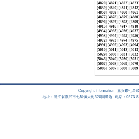
[
4820
] [
4821
] [
4822
] [
4823
[
4839
] [
4840
] [
4841
] [
4842
[
4858
] [
4859
] [
4860
] [
4861
[
4877
] [
4878
] [
4879
] [
4880
[
4896
] [
4897
] [
4898
] [
4899
[
4915
] [
4916
] [
4917
] [
4918
[
4934
] [
4935
] [
4936
] [
4937
[
4953
] [
4954
] [
4955
] [
4956
[
4972
] [
4973
] [
4974
] [
4975
[
4991
] [
4992
] [
4993
] [
4994
[
5010
] [
5011
] [
5012
] [
5013
[
5029
] [
5030
] [
5031
] [
5032
[
5048
] [
5049
] [
5050
] [
5051
[
5067
] [
5068
] [
5069
] [
5070
[
5086
] [
5087
] [
5088
] [
5089
Copyright Information 嘉兴
地址：浙江省嘉兴市七星镇大树320国道边 电话：0573-83882