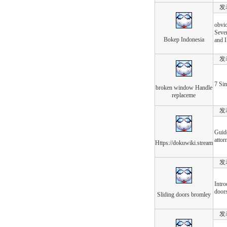
发表于
obvio
Sever
Bokep Indonesia
and I
发表于
7 Si
broken window Handle
replaceme
发表于
Guide
attor
Https://dokuwiki.stream
发表于
Intro
door
Sliding doors bromley
发表于