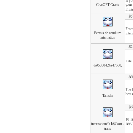
If yo
ChatGPT Gratis
your 
if in
发表于
From 
Permis de conduire
inter
internation
发表于
Late
&#50504;&#47560;
发表于
The 
best 
Tanisha
发表于
10 Ti
internationellt k鯮kort -
B96 W
trans