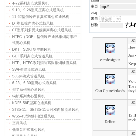
Email
4-72系列离心式通风机
主页
9-19、9-26型高压离心式通风机
oicq
11-62型低噪声多翼式离心式通风机
来自
DT型低噪声离心式鼓风机
校验
CF型系列多翼式低噪声离心式通风机
HTFC（DGF）型低噪声通风排烟两用柜
发表于
式离心风机
Howd
DKT、SDKT型空调风机
Just 
GDF系列离心式管道风机
e trade sign in
HTP、HTFC系列消防高温排烟轴流风机
Keep 
SWF型混流式通风机
发表于
SJG斜流式管道风机
You c
6-23、6-30型离心式通风机
The s
排尘系列离心通风机
Chat Gpt nederlands
they 
锅炉系列离心通风机
发表于
KDF5-58E型离心通风机
ST35-11、SBT35-11天时双向轴流通风机
15 T
WS5-45型物料输送通风机
truck
Delbert
空调风机
低噪音柜式离心风机
发表于