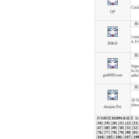
Cock
OP
发表于
I nee
it. I
B9KH
发表于
Sign
In A
gm6699.com
adhd
发表于
20 T
(daoq
daoqiao.Net
共
5105
页
102091
条留言 
[
18
] [
19
] [
20
] [
21
] [
22
] [
23
]
[
47
] [
48
] [
49
] [
50
] [
51
] [
52
]
[
76
] [
77
] [
78
] [
79
] [
80
] [
81
]
[
104
] [
105
] [
106
] [
107
] [
10