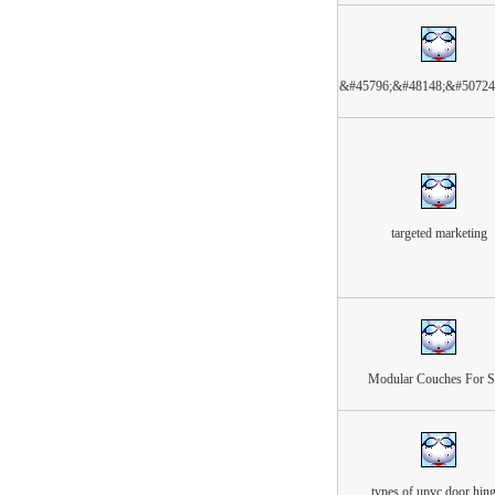
&#45796;&#48148;&#50724
targeted marketing
Modular Couches For S
types of upvc door hin