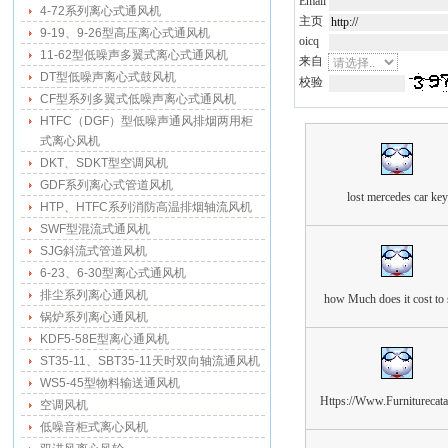
Email
4-72系列离心式通风机
主页
9-19、9-26型高压离心式通风机
oicq
11-62型低噪声多翼式离心式通风机
来自
DT型低噪声离心式鼓风机
校验
CF型系列多翼式低噪声离心式通风机
HTFC（DGF）型低噪声通风排烟两用柜
式离心风机
DKT、SDKT型空调风机
GDF系列离心式管道风机
lost mercedes car key
HTP、HTFC系列消防高温排烟轴流风机
SWF型混流式通风机
SJG斜流式管道风机
6-23、6-30型离心式通风机
排尘系列离心通风机
how Much does it cost to 
锅炉系列离心通风机
KDF5-58E型离心通风机
ST35-11、SBT35-11天时双向轴流通风机
WS5-45型物料输送通风机
Https://Www.Furniturecat
空调风机
低噪音柜式离心风机