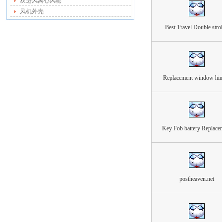
双进风离心风轮
风机外壳
Best Travel Double strol
Replacement window hi
Key Fob battery Replace
postheaven.net