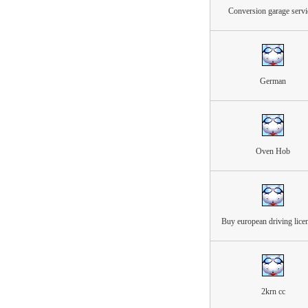
Conversion garage servi
German
Oven Hob
Buy european driving lice
2krn cc