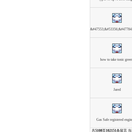
&#47553;&#53356;&#47784
how to take tonic gree
Jared
Gas Safe registered engin
共
5108
页
102151
条留言 