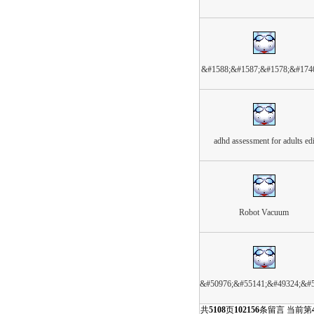
&#1588;&#1587;&#1578;&#174
adhd assessment for adults ed
Robot Vacuum
&#50976;&#55141;&#49324;&#
共
5108
页
102156
条留言 当前第