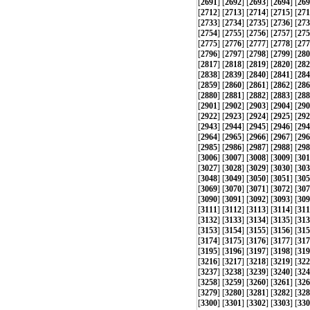
[
2691
] [
2692
] [
2693
] [
2694
] [
269
[
2712
] [
2713
] [
2714
] [
2715
] [
271
[
2733
] [
2734
] [
2735
] [
2736
] [
273
[
2754
] [
2755
] [
2756
] [
2757
] [
275
[
2775
] [
2776
] [
2777
] [
2778
] [
277
[
2796
] [
2797
] [
2798
] [
2799
] [
280
[
2817
] [
2818
] [
2819
] [
2820
] [
282
[
2838
] [
2839
] [
2840
] [
2841
] [
284
[
2859
] [
2860
] [
2861
] [
2862
] [
286
[
2880
] [
2881
] [
2882
] [
2883
] [
288
[
2901
] [
2902
] [
2903
] [
2904
] [
290
[
2922
] [
2923
] [
2924
] [
2925
] [
292
[
2943
] [
2944
] [
2945
] [
2946
] [
294
[
2964
] [
2965
] [
2966
] [
2967
] [
296
[
2985
] [
2986
] [
2987
] [
2988
] [
298
[
3006
] [
3007
] [
3008
] [
3009
] [
301
[
3027
] [
3028
] [
3029
] [
3030
] [
303
[
3048
] [
3049
] [
3050
] [
3051
] [
305
[
3069
] [
3070
] [
3071
] [
3072
] [
307
[
3090
] [
3091
] [
3092
] [
3093
] [
309
[
3111
] [
3112
] [
3113
] [
3114
] [
311
[
3132
] [
3133
] [
3134
] [
3135
] [
313
[
3153
] [
3154
] [
3155
] [
3156
] [
315
[
3174
] [
3175
] [
3176
] [
3177
] [
317
[
3195
] [
3196
] [
3197
] [
3198
] [
319
[
3216
] [
3217
] [
3218
] [
3219
] [
322
[
3237
] [
3238
] [
3239
] [
3240
] [
324
[
3258
] [
3259
] [
3260
] [
3261
] [
326
[
3279
] [
3280
] [
3281
] [
3282
] [
328
[
3300
] [
3301
] [
3302
] [
3303
] [
330