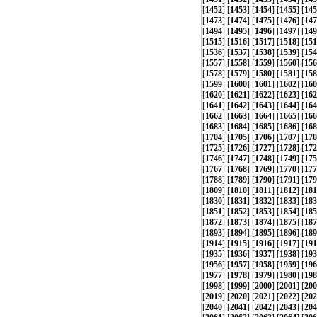
[
1452
] [
1453
] [
1454
] [
1455
] [
145
[
1473
] [
1474
] [
1475
] [
1476
] [
147
[
1494
] [
1495
] [
1496
] [
1497
] [
149
[
1515
] [
1516
] [
1517
] [
1518
] [
151
[
1536
] [
1537
] [
1538
] [
1539
] [
154
[
1557
] [
1558
] [
1559
] [
1560
] [
156
[
1578
] [
1579
] [
1580
] [
1581
] [
158
[
1599
] [
1600
] [
1601
] [
1602
] [
160
[
1620
] [
1621
] [
1622
] [
1623
] [
162
[
1641
] [
1642
] [
1643
] [
1644
] [
164
[
1662
] [
1663
] [
1664
] [
1665
] [
166
[
1683
] [
1684
] [
1685
] [
1686
] [
168
[
1704
] [
1705
] [
1706
] [
1707
] [
170
[
1725
] [
1726
] [
1727
] [
1728
] [
172
[
1746
] [
1747
] [
1748
] [
1749
] [
175
[
1767
] [
1768
] [
1769
] [
1770
] [
177
[
1788
] [
1789
] [
1790
] [
1791
] [
179
[
1809
] [
1810
] [
1811
] [
1812
] [
181
[
1830
] [
1831
] [
1832
] [
1833
] [
183
[
1851
] [
1852
] [
1853
] [
1854
] [
185
[
1872
] [
1873
] [
1874
] [
1875
] [
187
[
1893
] [
1894
] [
1895
] [
1896
] [
189
[
1914
] [
1915
] [
1916
] [
1917
] [
191
[
1935
] [
1936
] [
1937
] [
1938
] [
193
[
1956
] [
1957
] [
1958
] [
1959
] [
196
[
1977
] [
1978
] [
1979
] [
1980
] [
198
[
1998
] [
1999
] [
2000
] [
2001
] [
200
[
2019
] [
2020
] [
2021
] [
2022
] [
202
[
2040
] [
2041
] [
2042
] [
2043
] [
204