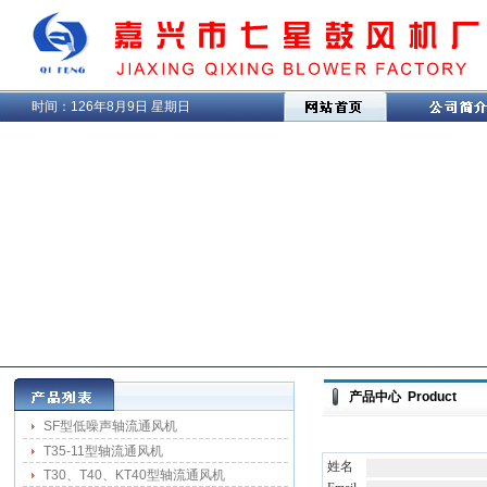
时间：
126年8月9日 星期日
产品中心 Product
SF型低噪声轴流通风机
T35-11型轴流通风机
姓名
T30、T40、KT40型轴流通风机