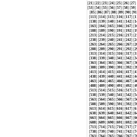
[
21
] [
22
] [
23
] [
24
] [
25
] [
26
] [
27
] 
[
53
] [
54
] [
55
] [
56
] [
57
] [
58
] [
59
] 
[
85
] [
86
] [
87
] [
88
] [
89
] [
90
] [
91
[
113
] [
114
] [
115
] [
116
] [
117
] [
1
[
138
] [
139
] [
140
] [
141
] [
142
] [
1
[
163
] [
164
] [
165
] [
166
] [
167
] [
1
[
188
] [
189
] [
190
] [
191
] [
192
] [
1
[
213
] [
214
] [
215
] [
216
] [
217
] [
2
[
238
] [
239
] [
240
] [
241
] [
242
] [
2
[
263
] [
264
] [
265
] [
266
] [
267
] [
2
[
288
] [
289
] [
290
] [
291
] [
292
] [
2
[
313
] [
314
] [
315
] [
316
] [
317
] [
3
[
338
] [
339
] [
340
] [
341
] [
342
] [
3
[
363
] [
364
] [
365
] [
366
] [
367
] [
3
[
388
] [
389
] [
390
] [
391
] [
392
] [
3
[
413
] [
414
] [
415
] [
416
] [
417
] [
4
[
438
] [
439
] [
440
] [
441
] [
442
] [
4
[
463
] [
464
] [
465
] [
466
] [
467
] [
4
[
488
] [
489
] [
490
] [
491
] [
492
] [
4
[
513
] [
514
] [
515
] [
516
] [
517
] [
5
[
538
] [
539
] [
540
] [
541
] [
542
] [
5
[
563
] [
564
] [
565
] [
566
] [
567
] [
5
[
588
] [
589
] [
590
] [
591
] [
592
] [
5
[
613
] [
614
] [
615
] [
616
] [
617
] [
6
[
638
] [
639
] [
640
] [
641
] [
642
] [
6
[
663
] [
664
] [
665
] [
666
] [
667
] [
6
[
688
] [
689
] [
690
] [
691
] [
692
] [
6
[
713
] [
714
] [
715
] [
716
] [
717
] [
7
[
738
] [
739
] [
740
] [
741
] [
742
] [
7
[
763
] [
764
] [
765
] [
766
] [
767
] [
7