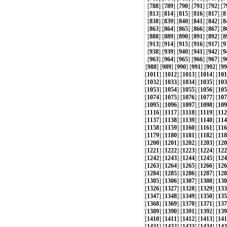
[
788
] [
789
] [
790
] [
791
] [
792
] [
7
[
813
] [
814
] [
815
] [
816
] [
817
] [
8
[
838
] [
839
] [
840
] [
841
] [
842
] [
8
[
863
] [
864
] [
865
] [
866
] [
867
] [
8
[
888
] [
889
] [
890
] [
891
] [
892
] [
8
[
913
] [
914
] [
915
] [
916
] [
917
] [
9
[
938
] [
939
] [
940
] [
941
] [
942
] [
9
[
963
] [
964
] [
965
] [
966
] [
967
] [
9
[
988
] [
989
] [
990
] [
991
] [
992
] [
99
[
1011
] [
1012
] [
1013
] [
1014
] [
101
[
1032
] [
1033
] [
1034
] [
1035
] [
103
[
1053
] [
1054
] [
1055
] [
1056
] [
105
[
1074
] [
1075
] [
1076
] [
1077
] [
107
[
1095
] [
1096
] [
1097
] [
1098
] [
109
[
1116
] [
1117
] [
1118
] [
1119
] [
112
[
1137
] [
1138
] [
1139
] [
1140
] [
114
[
1158
] [
1159
] [
1160
] [
1161
] [
116
[
1179
] [
1180
] [
1181
] [
1182
] [
118
[
1200
] [
1201
] [
1202
] [
1203
] [
120
[
1221
] [
1222
] [
1223
] [
1224
] [
122
[
1242
] [
1243
] [
1244
] [
1245
] [
124
[
1263
] [
1264
] [
1265
] [
1266
] [
126
[
1284
] [
1285
] [
1286
] [
1287
] [
128
[
1305
] [
1306
] [
1307
] [
1308
] [
130
[
1326
] [
1327
] [
1328
] [
1329
] [
133
[
1347
] [
1348
] [
1349
] [
1350
] [
135
[
1368
] [
1369
] [
1370
] [
1371
] [
137
[
1389
] [
1390
] [
1391
] [
1392
] [
139
[
1410
] [
1411
] [
1412
] [
1413
] [
141
[
1431
] [
1432
] [
1433
] [
1434
] [
143