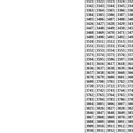
[
3321
] [
3322
] [
3323
] [
3324
] [
332
[
3342
] [
3343
] [
3344
] [
3345
] [
334
[
3363
] [
3364
] [
3365
] [
3366
] [
336
[
3384
] [
3385
] [
3386
] [
3387
] [
338
[
3405
] [
3406
] [
3407
] [
3408
] [
340
[
3426
] [
3427
] [
3428
] [
3429
] [
343
[
3447
] [
3448
] [
3449
] [
3450
] [
345
[
3468
] [
3469
] [
3470
] [
3471
] [
347
[
3489
] [
3490
] [
3491
] [
3492
] [
349
[
3510
] [
3511
] [
3512
] [
3513
] [
351
[
3531
] [
3532
] [
3533
] [
3534
] [
353
[
3552
] [
3553
] [
3554
] [
3555
] [
355
[
3573
] [
3574
] [
3575
] [
3576
] [
357
[
3594
] [
3595
] [
3596
] [
3597
] [
359
[
3615
] [
3616
] [
3617
] [
3618
] [
361
[
3636
] [
3637
] [
3638
] [
3639
] [
364
[
3657
] [
3658
] [
3659
] [
3660
] [
366
[
3678
] [
3679
] [
3680
] [
3681
] [
368
[
3699
] [
3700
] [
3701
] [
3702
] [
370
[
3720
] [
3721
] [
3722
] [
3723
] [
372
[
3741
] [
3742
] [
3743
] [
3744
] [
374
[
3762
] [
3763
] [
3764
] [
3765
] [
376
[
3783
] [
3784
] [
3785
] [
3786
] [
378
[
3804
] [
3805
] [
3806
] [
3807
] [
380
[
3825
] [
3826
] [
3827
] [
3828
] [
382
[
3846
] [
3847
] [
3848
] [
3849
] [
385
[
3867
] [
3868
] [
3869
] [
3870
] [
387
[
3888
] [
3889
] [
3890
] [
3891
] [
389
[
3909
] [
3910
] [
3911
] [
3912
] [
391
[
3930
] [
3931
] [
3932
] [
3933
] [
393