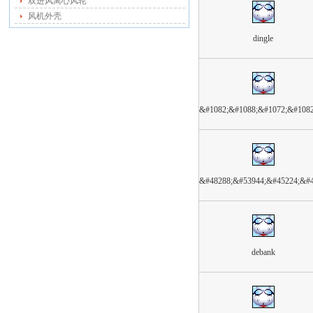
双进风离心风轮
风机外壳
dingle
&#1082;&#1088;&#1072;&#108
&#48288;&#53944;&#45224;&#
debank