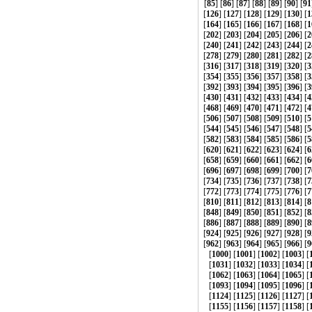
[
85
] [
86
] [
87
] [
88
] [
89
] [
90
] [
91
[
126
] [
127
] [
128
] [
129
] [
130
] [
1
[
164
] [
165
] [
166
] [
167
] [
168
] [
1
[
202
] [
203
] [
204
] [
205
] [
206
] [
2
[
240
] [
241
] [
242
] [
243
] [
244
] [
2
[
278
] [
279
] [
280
] [
281
] [
282
] [
2
[
316
] [
317
] [
318
] [
319
] [
320
] [
3
[
354
] [
355
] [
356
] [
357
] [
358
] [
3
[
392
] [
393
] [
394
] [
395
] [
396
] [
3
[
430
] [
431
] [
432
] [
433
] [
434
] [
4
[
468
] [
469
] [
470
] [
471
] [
472
] [
4
[
506
] [
507
] [
508
] [
509
] [
510
] [
5
[
544
] [
545
] [
546
] [
547
] [
548
] [
5
[
582
] [
583
] [
584
] [
585
] [
586
] [
5
[
620
] [
621
] [
622
] [
623
] [
624
] [
6
[
658
] [
659
] [
660
] [
661
] [
662
] [
6
[
696
] [
697
] [
698
] [
699
] [
700
] [
7
[
734
] [
735
] [
736
] [
737
] [
738
] [
7
[
772
] [
773
] [
774
] [
775
] [
776
] [
7
[
810
] [
811
] [
812
] [
813
] [
814
] [
8
[
848
] [
849
] [
850
] [
851
] [
852
] [
8
[
886
] [
887
] [
888
] [
889
] [
890
] [
8
[
924
] [
925
] [
926
] [
927
] [
928
] [
9
[
962
] [
963
] [
964
] [
965
] [
966
] [
9
[
1000
] [
1001
] [
1002
] [
1003
] [
[
1031
] [
1032
] [
1033
] [
1034
] [
[
1062
] [
1063
] [
1064
] [
1065
] [
[
1093
] [
1094
] [
1095
] [
1096
] [
[
1124
] [
1125
] [
1126
] [
1127
] [
[
1155
] [
1156
] [
1157
] [
1158
] [