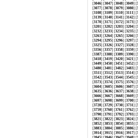
[
3046
] [
3047
] [
3048
] [
3049
] [
[
3077
] [
3078
] [
3079
] [
3080
] [
[
3108
] [
3109
] [
3110
] [
3111
] [
[
3139
] [
3140
] [
3141
] [
3142
] [
[
3170
] [
3171
] [
3172
] [
3173
] [
[
3201
] [
3202
] [
3203
] [
3204
] [
[
3232
] [
3233
] [
3234
] [
3235
] [
[
3263
] [
3264
] [
3265
] [
3266
] [
[
3294
] [
3295
] [
3296
] [
3297
] [
[
3325
] [
3326
] [
3327
] [
3328
] [
[
3356
] [
3357
] [
3358
] [
3359
] [
[
3387
] [
3388
] [
3389
] [
3390
] [
[
3418
] [
3419
] [
3420
] [
3421
] [
[
3449
] [
3450
] [
3451
] [
3452
] [
[
3480
] [
3481
] [
3482
] [
3483
] [
[
3511
] [
3512
] [
3513
] [
3514
] [
[
3542
] [
3543
] [
3544
] [
3545
] [
[
3573
] [
3574
] [
3575
] [
3576
] [
[
3604
] [
3605
] [
3606
] [
3607
] [
[
3635
] [
3636
] [
3637
] [
3638
] [
[
3666
] [
3667
] [
3668
] [
3669
] [
[
3697
] [
3698
] [
3699
] [
3700
] [
[
3728
] [
3729
] [
3730
] [
3731
] [
[
3759
] [
3760
] [
3761
] [
3762
] [
[
3790
] [
3791
] [
3792
] [
3793
] [
[
3821
] [
3822
] [
3823
] [
3824
] [
[
3852
] [
3853
] [
3854
] [
3855
] [
[
3883
] [
3884
] [
3885
] [
3886
] [
[
3914
] [
3915
] [
3916
] [
3917
] [
[
3945
] [
3946
] [
3947
] [
3948
] [