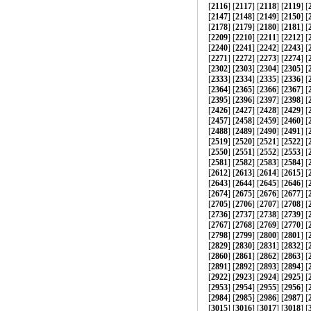
[
2116
] [
2117
] [
2118
] [
2119
] [
[
2147
] [
2148
] [
2149
] [
2150
] [
[
2178
] [
2179
] [
2180
] [
2181
] [
[
2209
] [
2210
] [
2211
] [
2212
] [
[
2240
] [
2241
] [
2242
] [
2243
] [
[
2271
] [
2272
] [
2273
] [
2274
] [
[
2302
] [
2303
] [
2304
] [
2305
] [
[
2333
] [
2334
] [
2335
] [
2336
] [
[
2364
] [
2365
] [
2366
] [
2367
] [
[
2395
] [
2396
] [
2397
] [
2398
] [
[
2426
] [
2427
] [
2428
] [
2429
] [
[
2457
] [
2458
] [
2459
] [
2460
] [
[
2488
] [
2489
] [
2490
] [
2491
] [
[
2519
] [
2520
] [
2521
] [
2522
] [
[
2550
] [
2551
] [
2552
] [
2553
] [
[
2581
] [
2582
] [
2583
] [
2584
] [
[
2612
] [
2613
] [
2614
] [
2615
] [
[
2643
] [
2644
] [
2645
] [
2646
] [
[
2674
] [
2675
] [
2676
] [
2677
] [
[
2705
] [
2706
] [
2707
] [
2708
] [
[
2736
] [
2737
] [
2738
] [
2739
] [
[
2767
] [
2768
] [
2769
] [
2770
] [
[
2798
] [
2799
] [
2800
] [
2801
] [
[
2829
] [
2830
] [
2831
] [
2832
] [
[
2860
] [
2861
] [
2862
] [
2863
] [
[
2891
] [
2892
] [
2893
] [
2894
] [
[
2922
] [
2923
] [
2924
] [
2925
] [
[
2953
] [
2954
] [
2955
] [
2956
] [
[
2984
] [
2985
] [
2986
] [
2987
] [
[
3015
] [
3016
] [
3017
] [
3018
] [