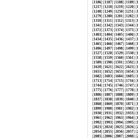
[
1186
] [
1187
] [
1188
] [
1189
] [
[
1217
] [
1218
] [
1219
] [
1220
] [
[
1248
] [
1249
] [
1250
] [
1251
] [
[
1279
] [
1280
] [
1281
] [
1282
] [
[
1310
] [
1311
] [
1312
] [
1313
] [
[
1341
] [
1342
] [
1343
] [
1344
] [
[
1372
] [
1373
] [
1374
] [
1375
] [
[
1403
] [
1404
] [
1405
] [
1406
] [
[
1434
] [
1435
] [
1436
] [
1437
] [
[
1465
] [
1466
] [
1467
] [
1468
] [
[
1496
] [
1497
] [
1498
] [
1499
] [
[
1527
] [
1528
] [
1529
] [
1530
] [
[
1558
] [
1559
] [
1560
] [
1561
] [
[
1589
] [
1590
] [
1591
] [
1592
] [
[
1620
] [
1621
] [
1622
] [
1623
] [
[
1651
] [
1652
] [
1653
] [
1654
] [
[
1682
] [
1683
] [
1684
] [
1685
] [
[
1713
] [
1714
] [
1715
] [
1716
] [
[
1744
] [
1745
] [
1746
] [
1747
] [
[
1775
] [
1776
] [
1777
] [
1778
] [
[
1806
] [
1807
] [
1808
] [
1809
] [
[
1837
] [
1838
] [
1839
] [
1840
] [
[
1868
] [
1869
] [
1870
] [
1871
] [
[
1899
] [
1900
] [
1901
] [
1902
] [
[
1930
] [
1931
] [
1932
] [
1933
] [
[
1961
] [
1962
] [
1963
] [
1964
] [
[
1992
] [
1993
] [
1994
] [
1995
] [
[
2023
] [
2024
] [
2025
] [
2026
] [
[
2054
] [
2055
] [
2056
] [
2057
] [
[
2085
] [
2086
] [
2087
] [
2088
] [