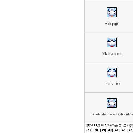
web page
Vknigah.com
IKAN 189
canada pharmaceuticals online
共
5113
页
102249
条留言 当前
[
37
] [
38
] [
39
] [
40
] [
41
] [
42
] [
43