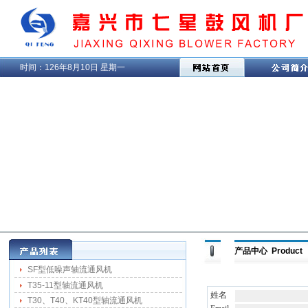
时间：
126年8月10日 星期一
产品中心 Product
SF型低噪声轴流通风机
T35-11型轴流通风机
姓名
T30、T40、KT40型轴流通风机