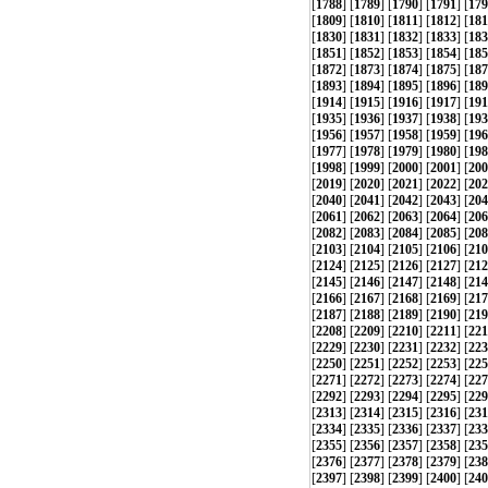
[
1788
] [
1789
] [
1790
] [
1791
] [
179
[
1809
] [
1810
] [
1811
] [
1812
] [
181
[
1830
] [
1831
] [
1832
] [
1833
] [
183
[
1851
] [
1852
] [
1853
] [
1854
] [
185
[
1872
] [
1873
] [
1874
] [
1875
] [
187
[
1893
] [
1894
] [
1895
] [
1896
] [
189
[
1914
] [
1915
] [
1916
] [
1917
] [
191
[
1935
] [
1936
] [
1937
] [
1938
] [
193
[
1956
] [
1957
] [
1958
] [
1959
] [
196
[
1977
] [
1978
] [
1979
] [
1980
] [
198
[
1998
] [
1999
] [
2000
] [
2001
] [
200
[
2019
] [
2020
] [
2021
] [
2022
] [
202
[
2040
] [
2041
] [
2042
] [
2043
] [
204
[
2061
] [
2062
] [
2063
] [
2064
] [
206
[
2082
] [
2083
] [
2084
] [
2085
] [
208
[
2103
] [
2104
] [
2105
] [
2106
] [
210
[
2124
] [
2125
] [
2126
] [
2127
] [
212
[
2145
] [
2146
] [
2147
] [
2148
] [
214
[
2166
] [
2167
] [
2168
] [
2169
] [
217
[
2187
] [
2188
] [
2189
] [
2190
] [
219
[
2208
] [
2209
] [
2210
] [
2211
] [
221
[
2229
] [
2230
] [
2231
] [
2232
] [
223
[
2250
] [
2251
] [
2252
] [
2253
] [
225
[
2271
] [
2272
] [
2273
] [
2274
] [
227
[
2292
] [
2293
] [
2294
] [
2295
] [
229
[
2313
] [
2314
] [
2315
] [
2316
] [
231
[
2334
] [
2335
] [
2336
] [
2337
] [
233
[
2355
] [
2356
] [
2357
] [
2358
] [
235
[
2376
] [
2377
] [
2378
] [
2379
] [
238
[
2397
] [
2398
] [
2399
] [
2400
] [
240