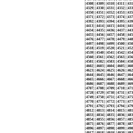
[
4308
] [
4309
] [
4310
] [
4311
] [
431
[
4329
] [
4330
] [
4331
] [
4332
] [
433
[
4350
] [
4351
] [
4352
] [
4353
] [
435
[
4371
] [
4372
] [
4373
] [
4374
] [
437
[
4392
] [
4393
] [
4394
] [
4395
] [
439
[
4413
] [
4414
] [
4415
] [
4416
] [
441
[
4434
] [
4435
] [
4436
] [
4437
] [
443
[
4455
] [
4456
] [
4457
] [
4458
] [
445
[
4476
] [
4477
] [
4478
] [
4479
] [
448
[
4497
] [
4498
] [
4499
] [
4500
] [
450
[
4518
] [
4519
] [
4520
] [
4521
] [
452
[
4539
] [
4540
] [
4541
] [
4542
] [
454
[
4560
] [
4561
] [
4562
] [
4563
] [
456
[
4581
] [
4582
] [
4583
] [
4584
] [
458
[
4602
] [
4603
] [
4604
] [
4605
] [
460
[
4623
] [
4624
] [
4625
] [
4626
] [
462
[
4644
] [
4645
] [
4646
] [
4647
] [
464
[
4665
] [
4666
] [
4667
] [
4668
] [
466
[
4686
] [
4687
] [
4688
] [
4689
] [
469
[
4707
] [
4708
] [
4709
] [
4710
] [
471
[
4728
] [
4729
] [
4730
] [
4731
] [
473
[
4749
] [
4750
] [
4751
] [
4752
] [
475
[
4770
] [
4771
] [
4772
] [
4773
] [
477
[
4791
] [
4792
] [
4793
] [
4794
] [
479
[
4812
] [
4813
] [
4814
] [
4815
] [
481
[
4833
] [
4834
] [
4835
] [
4836
] [
483
[
4854
] [
4855
] [
4856
] [
4857
] [
485
[
4875
] [
4876
] [
4877
] [
4878
] [
487
[
4896
] [
4897
] [
4898
] [
4899
] [
490
[
4917
] [
4918
] [
4919
] [
4920
] [
492