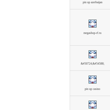
pin up azerbaijan
megashop-rf.ru
&#50724;&#54588;
pin up casino