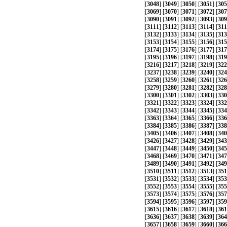
[
3048
] [
3049
] [
3050
] [
3051
] [
305
[
3069
] [
3070
] [
3071
] [
3072
] [
307
[
3090
] [
3091
] [
3092
] [
3093
] [
309
[
3111
] [
3112
] [
3113
] [
3114
] [
311
[
3132
] [
3133
] [
3134
] [
3135
] [
313
[
3153
] [
3154
] [
3155
] [
3156
] [
315
[
3174
] [
3175
] [
3176
] [
3177
] [
317
[
3195
] [
3196
] [
3197
] [
3198
] [
319
[
3216
] [
3217
] [
3218
] [
3219
] [
322
[
3237
] [
3238
] [
3239
] [
3240
] [
324
[
3258
] [
3259
] [
3260
] [
3261
] [
326
[
3279
] [
3280
] [
3281
] [
3282
] [
328
[
3300
] [
3301
] [
3302
] [
3303
] [
330
[
3321
] [
3322
] [
3323
] [
3324
] [
332
[
3342
] [
3343
] [
3344
] [
3345
] [
334
[
3363
] [
3364
] [
3365
] [
3366
] [
336
[
3384
] [
3385
] [
3386
] [
3387
] [
338
[
3405
] [
3406
] [
3407
] [
3408
] [
340
[
3426
] [
3427
] [
3428
] [
3429
] [
343
[
3447
] [
3448
] [
3449
] [
3450
] [
345
[
3468
] [
3469
] [
3470
] [
3471
] [
347
[
3489
] [
3490
] [
3491
] [
3492
] [
349
[
3510
] [
3511
] [
3512
] [
3513
] [
351
[
3531
] [
3532
] [
3533
] [
3534
] [
353
[
3552
] [
3553
] [
3554
] [
3555
] [
355
[
3573
] [
3574
] [
3575
] [
3576
] [
357
[
3594
] [
3595
] [
3596
] [
3597
] [
359
[
3615
] [
3616
] [
3617
] [
3618
] [
361
[
3636
] [
3637
] [
3638
] [
3639
] [
364
[
3657
] [
3658
] [
3659
] [
3660
] [
366