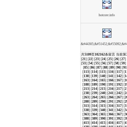
hotcore.info
&#44305;&#51452;&#55092;&#
共
5109
页
102162
条留言 当前第
[
21
] [
22
] [
23
] [
24
] [
25
] [
26
] [
27
] 
[
53
] [
54
] [
55
] [
56
] [
57
] [
58
] [
59
] 
[
85
] [
86
] [
87
] [
88
] [
89
] [
90
] [
91
[
113
] [
114
] [
115
] [
116
] [
117
] [
1
[
138
] [
139
] [
140
] [
141
] [
142
] [
1
[
163
] [
164
] [
165
] [
166
] [
167
] [
1
[
188
] [
189
] [
190
] [
191
] [
192
] [
1
[
213
] [
214
] [
215
] [
216
] [
217
] [
2
[
238
] [
239
] [
240
] [
241
] [
242
] [
2
[
263
] [
264
] [
265
] [
266
] [
267
] [
2
[
288
] [
289
] [
290
] [
291
] [
292
] [
2
[
313
] [
314
] [
315
] [
316
] [
317
] [
3
[
338
] [
339
] [
340
] [
341
] [
342
] [
3
[
363
] [
364
] [
365
] [
366
] [
367
] [
3
[
388
] [
389
] [
390
] [
391
] [
392
] [
3
[
413
] [
414
] [
415
] [
416
] [
417
] [
4