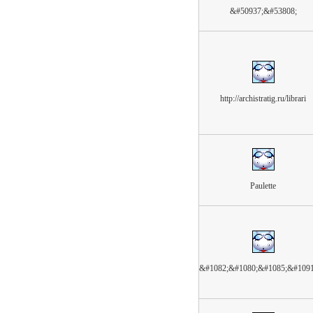
&#50937;&#53808;
http://archistratig.ru/librari
Paulette
&#1082;&#1080;&#1085;&#109