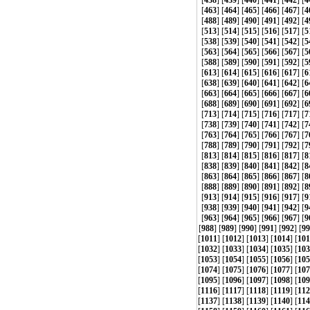
[
438
] [
439
] [
440
] [
441
] [
442
] [
4
[
463
] [
464
] [
465
] [
466
] [
467
] [
4
[
488
] [
489
] [
490
] [
491
] [
492
] [
4
[
513
] [
514
] [
515
] [
516
] [
517
] [
5
[
538
] [
539
] [
540
] [
541
] [
542
] [
5
[
563
] [
564
] [
565
] [
566
] [
567
] [
5
[
588
] [
589
] [
590
] [
591
] [
592
] [
5
[
613
] [
614
] [
615
] [
616
] [
617
] [
6
[
638
] [
639
] [
640
] [
641
] [
642
] [
6
[
663
] [
664
] [
665
] [
666
] [
667
] [
6
[
688
] [
689
] [
690
] [
691
] [
692
] [
6
[
713
] [
714
] [
715
] [
716
] [
717
] [
7
[
738
] [
739
] [
740
] [
741
] [
742
] [
7
[
763
] [
764
] [
765
] [
766
] [
767
] [
7
[
788
] [
789
] [
790
] [
791
] [
792
] [
7
[
813
] [
814
] [
815
] [
816
] [
817
] [
8
[
838
] [
839
] [
840
] [
841
] [
842
] [
8
[
863
] [
864
] [
865
] [
866
] [
867
] [
8
[
888
] [
889
] [
890
] [
891
] [
892
] [
8
[
913
] [
914
] [
915
] [
916
] [
917
] [
9
[
938
] [
939
] [
940
] [
941
] [
942
] [
9
[
963
] [
964
] [
965
] [
966
] [
967
] [
9
[
988
] [
989
] [
990
] [
991
] [
992
] [
99
[
1011
] [
1012
] [
1013
] [
1014
] [
101
[
1032
] [
1033
] [
1034
] [
1035
] [
103
[
1053
] [
1054
] [
1055
] [
1056
] [
105
[
1074
] [
1075
] [
1076
] [
1077
] [
107
[
1095
] [
1096
] [
1097
] [
1098
] [
109
[
1116
] [
1117
] [
1118
] [
1119
] [
112
[
1137
] [
1138
] [
1139
] [
1140
] [
114