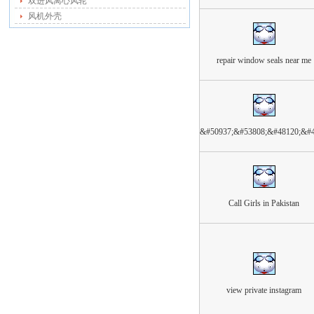
双进风离心风轮
风机外壳
repair window seals near me
&#50937;&#53808;&#48120;&#
Call Girls in Pakistan
view private instagram