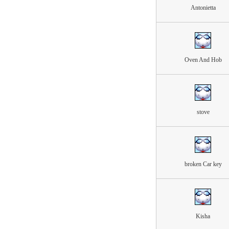
Antonietta
Oven And Hob
stove
broken Car key
Kisha