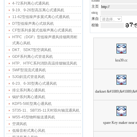
Email
4-72系列离心式通风机
主页
9-19、9-26型高压离心式通风机
oicq
11-62型低噪声多翼式离心式通风机
来自
DT型低噪声离心式鼓风机
校验
CF型系列多翼式低噪声离心式通风机
HTFC（DGF）型低噪声通风排烟两用柜
式离心风机
DKT、SDKT型空调风机
GDF系列离心式管道风机
kra39.cc
HTP、HTFC系列消防高温排烟轴流风机
SWF型混流式通风机
SJG斜流式管道风机
6-23、6-30型离心式通风机
排尘系列离心通风机
darknet &#1089;&#1089;&
锅炉系列离心通风机
KDF5-58E型离心通风机
ST35-11、SBT35-11天时双向轴流通风机
WS5-45型物料输送通风机
spare Key maker near 
空调风机
低噪音柜式离心风机