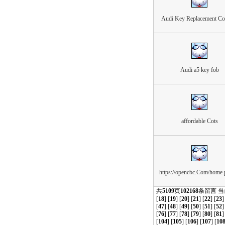
Audi Key Replacement Co
Audi a5 key fob
affordable Cots
https://opencbc.Com/home
共
5109
页
102168
条留言 
[
18
] [
19
] [
20
] [
21
] [
22
] [
23
]
[
47
] [
48
] [
49
] [
50
] [
51
] [
52
]
[
76
] [
77
] [
78
] [
79
] [
80
] [
81
]
[
104
] [
105
] [
106
] [
107
] [
10