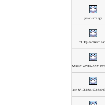
paito warna sgp
cat Flaps for french do
&#51564;&#46972;&#44592
leon &#1082;&#1072;&#10