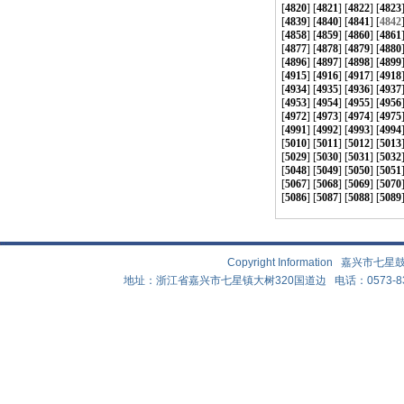
[
4820
] [
4821
] [
4822
] [
4823
[
4839
] [
4840
] [
4841
] [
4842
[
4858
] [
4859
] [
4860
] [
4861
[
4877
] [
4878
] [
4879
] [
4880
[
4896
] [
4897
] [
4898
] [
4899
[
4915
] [
4916
] [
4917
] [
4918
[
4934
] [
4935
] [
4936
] [
4937
[
4953
] [
4954
] [
4955
] [
4956
[
4972
] [
4973
] [
4974
] [
4975
[
4991
] [
4992
] [
4993
] [
4994
[
5010
] [
5011
] [
5012
] [
5013
[
5029
] [
5030
] [
5031
] [
5032
[
5048
] [
5049
] [
5050
] [
5051
[
5067
] [
5068
] [
5069
] [
5070
[
5086
] [
5087
] [
5088
] [
5089
Copyright Information 嘉兴
地址：浙江省嘉兴市七星镇大树320国道边 电话：0573-83882