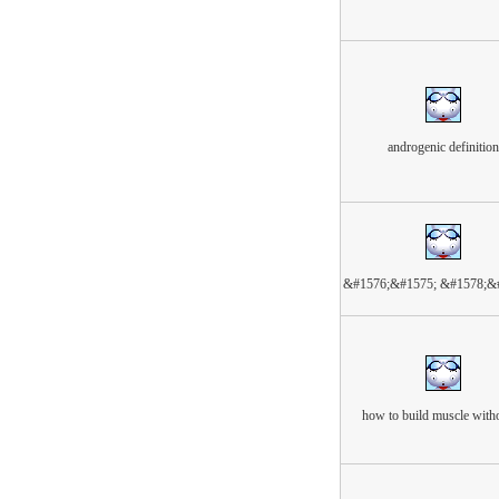
androgenic definition
&#1576;&#1575; &#1578;&
how to build muscle witho