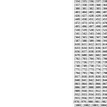
[
334
] [
335
] [
336
] [
337
] [
33
[
357
] [
358
] [
359
] [
360
] [
36
[
380
] [
381
] [
382
] [
383
] [
38
[
403
] [
404
] [
405
] [
406
] [
40
[
426
] [
427
] [
428
] [
429
] [
43
[
449
] [
450
] [
451
] [
452
] [
45
[
472
] [
473
] [
474
] [
475
] [
47
[
495
] [
496
] [
497
] [
498
] [
49
[
518
] [
519
] [
520
] [
521
] [
52
[
541
] [
542
] [
543
] [
544
] [
54
[
564
] [
565
] [
566
] [
567
] [
56
[
587
] [
588
] [
589
] [
590
] [
59
[
610
] [
611
] [
612
] [
613
] [
61
[
633
] [
634
] [
635
] [
636
] [
63
[
656
] [
657
] [
658
] [
659
] [
66
[
679
] [
680
] [
681
] [
682
] [
68
[
702
] [
703
] [
704
] [
705
] [
70
[
725
] [
726
] [
727
] [
728
] [
72
[
748
] [
749
] [
750
] [
751
] [
75
[
771
] [
772
] [
773
] [
774
] [
77
[
794
] [
795
] [
796
] [
797
] [
79
[
817
] [
818
] [
819
] [
820
] [
82
[
840
] [
841
] [
842
] [
843
] [
84
[
863
] [
864
] [
865
] [
866
] [
86
[
886
] [
887
] [
888
] [
889
] [
89
[
909
] [
910
] [
911
] [
912
] [
91
[
932
] [
933
] [
934
] [
935
] [
93
[
955
] [
956
] [
957
] [
958
] [
95
[
978
] [
979
] [
980
] [
981
] [
982
[
1001
] [
1002
] [
1003
] [
1004