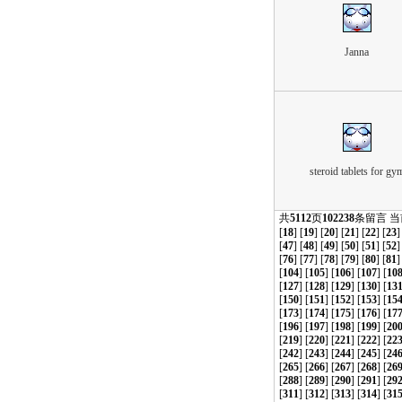
Janna
steroid tablets for gy
共
5112
页
102238
条留言 
[
18
] [
19
] [
20
] [
21
] [
22
] [
23
]
[
47
] [
48
] [
49
] [
50
] [
51
] [
52
]
[
76
] [
77
] [
78
] [
79
] [
80
] [
81
]
[
104
] [
105
] [
106
] [
107
] [
10
[
127
] [
128
] [
129
] [
130
] [
13
[
150
] [
151
] [
152
] [
153
] [
15
[
173
] [
174
] [
175
] [
176
] [
17
[
196
] [
197
] [
198
] [
199
] [
20
[
219
] [
220
] [
221
] [
222
] [
22
[
242
] [
243
] [
244
] [
245
] [
24
[
265
] [
266
] [
267
] [
268
] [
26
[
288
] [
289
] [
290
] [
291
] [
29
[
311
] [
312
] [
313
] [
314
] [
31