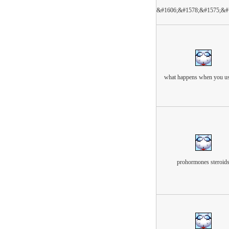
&#1606;&#1578;&#1575;&#
what happens when you us
prohormones steroid