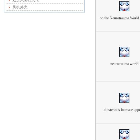
双进风离心风轮
风机外壳
on the Neurotrauma World
neurotrauma.world
do steroids increase appe