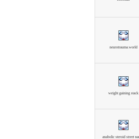
neurotrauma.world
weight gaining stack
anabolic steroid street n