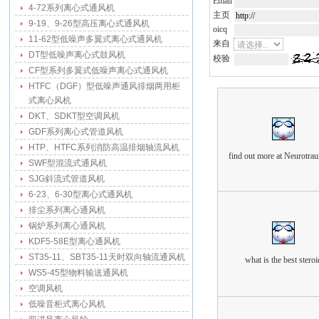
Email
4-72系列离心式通风机
主页
9-19、9-26型高压离心式通风机
oicq
11-62型低噪声多翼式离心式通风机
来自
DT型低噪声离心式鼓风机
校验
CF型系列多翼式低噪声离心式通风机
HTFC（DGF）型低噪声通风排烟两用柜
式离心风机
DKT、SDKT型空调风机
GDF系列离心式管道风机
HTP、HTFC系列消防高温排烟轴流风机
find out more at Neurotr
SWF型混流式通风机
SJG斜流式管道风机
6-23、6-30型离心式通风机
排尘系列离心通风机
锅炉系列离心通风机
KDF5-58E型离心通风机
ST35-11、SBT35-11天时双向轴流通风机
what is the best steroi
WS5-45型物料输送通风机
空调风机
低噪音柜式离心风机