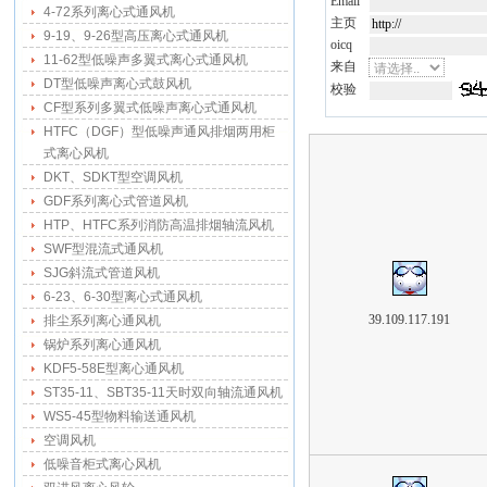
Email
4-72系列离心式通风机
主页
9-19、9-26型高压离心式通风机
oicq
11-62型低噪声多翼式离心式通风机
来自
DT型低噪声离心式鼓风机
校验
CF型系列多翼式低噪声离心式通风机
HTFC（DGF）型低噪声通风排烟两用柜
式离心风机
DKT、SDKT型空调风机
GDF系列离心式管道风机
HTP、HTFC系列消防高温排烟轴流风机
SWF型混流式通风机
SJG斜流式管道风机
6-23、6-30型离心式通风机
39.109.117.191
排尘系列离心通风机
锅炉系列离心通风机
KDF5-58E型离心通风机
ST35-11、SBT35-11天时双向轴流通风机
WS5-45型物料输送通风机
空调风机
低噪音柜式离心风机