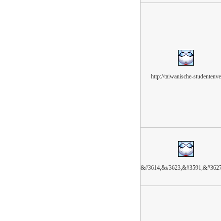
http://taiwanische-studentenve
&#3614;&#3623;&#3591;&#362