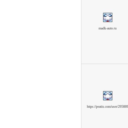
madk-auto.ru
https://peatix.com/user/29588