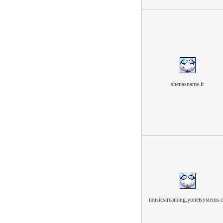
shenasname.ir
musicstreaming.yonetsystems.