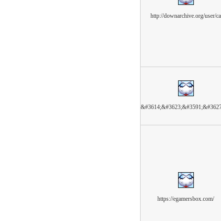
http://downarchive.org/user/ca
&#3614;&#3623;&#3591;&#362
https://egamersbox.com/