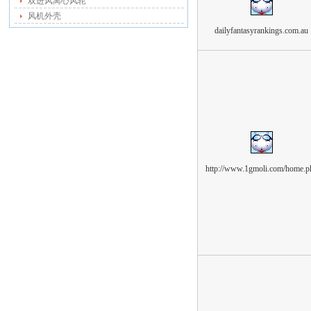
双进风离心风轮
风机外壳
dailyfantasyrankings.com.au
http://www.1gmoli.com/home.p