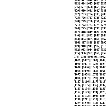
[
610
] [
611
] [
612
] [
613
] [
61
[
633
] [
634
] [
635
] [
636
] [
63
[
656
] [
657
] [
658
] [
659
] [
66
[
679
] [
680
] [
681
] [
682
] [
68
[
702
] [
703
] [
704
] [
705
] [
70
[
725
] [
726
] [
727
] [
728
] [
72
[
748
] [
749
] [
750
] [
751
] [
75
[
771
] [
772
] [
773
] [
774
] [
77
[
794
] [
795
] [
796
] [
797
] [
79
[
817
] [
818
] [
819
] [
820
] [
82
[
840
] [
841
] [
842
] [
843
] [
84
[
863
] [
864
] [
865
] [
866
] [
86
[
886
] [
887
] [
888
] [
889
] [
89
[
909
] [
910
] [
911
] [
912
] [
91
[
932
] [
933
] [
934
] [
935
] [
93
[
955
] [
956
] [
957
] [
958
] [
95
[
978
] [
979
] [
980
] [
981
] [
982
[
1001
] [
1002
] [
1003
] [
1004
[
1020
] [
1021
] [
1022
] [
1023
[
1039
] [
1040
] [
1041
] [
1042
[
1058
] [
1059
] [
1060
] [
1061
[
1077
] [
1078
] [
1079
] [
1080
[
1096
] [
1097
] [
1098
] [
1099
[
1115
] [
1116
] [
1117
] [
1118
[
1134
] [
1135
] [
1136
] [
1137
[
1153
] [
1154
] [
1155
] [
1156
[
1172
] [
1173
] [
1174
] [
1175
[
1191
] [
1192
] [
1193
] [
1194
[
1210
] [
1211
] [
1212
] [
1213
[
1229
] [
1230
] [
1231
] [
1232