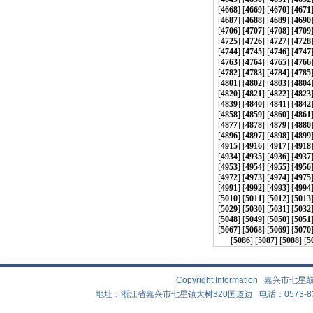
[
4668
] [
4669
] [
4670
] [
4671
[
4687
] [
4688
] [
4689
] [
4690
[
4706
] [
4707
] [
4708
] [
4709
[
4725
] [
4726
] [
4727
] [
4728
[
4744
] [
4745
] [
4746
] [
4747
[
4763
] [
4764
] [
4765
] [
4766
[
4782
] [
4783
] [
4784
] [
4785
[
4801
] [
4802
] [
4803
] [
4804
[
4820
] [
4821
] [
4822
] [
4823
[
4839
] [
4840
] [
4841
] [
4842
[
4858
] [
4859
] [
4860
] [
4861
[
4877
] [
4878
] [
4879
] [
4880
[
4896
] [
4897
] [
4898
] [
4899
[
4915
] [
4916
] [
4917
] [
4918
[
4934
] [
4935
] [
4936
] [
4937
[
4953
] [
4954
] [
4955
] [
4956
[
4972
] [
4973
] [
4974
] [
4975
[
4991
] [
4992
] [
4993
] [
4994
[
5010
] [
5011
] [
5012
] [
5013
[
5029
] [
5030
] [
5031
] [
5032
[
5048
] [
5049
] [
5050
] [
5051
[
5067
] [
5068
] [
5069
] [
5070
[
5086
] [
5087
] [
5088
] [
5
Copyright Information 嘉兴
地址：浙江省嘉兴市七星镇大树320国道边 电话：0573-83882