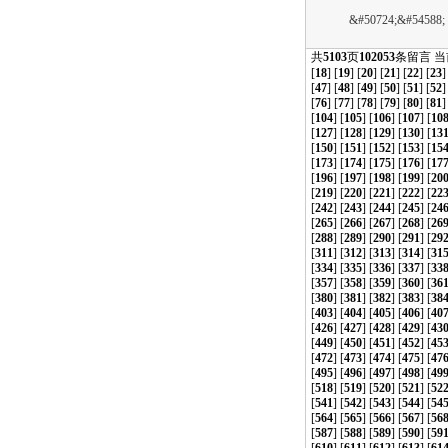
&#50724;&#54588;
共
5103
页
102053
条留言 
[
18
] [
19
] [
20
] [
21
] [
22
] [
23
]
[
47
] [
48
] [
49
] [
50
] [
51
] [
52
]
[
76
] [
77
] [
78
] [
79
] [
80
] [
81
]
[
104
] [
105
] [
106
] [
107
] [
10
[
127
] [
128
] [
129
] [
130
] [
13
[
150
] [
151
] [
152
] [
153
] [
15
[
173
] [
174
] [
175
] [
176
] [
17
[
196
] [
197
] [
198
] [
199
] [
20
[
219
] [
220
] [
221
] [
222
] [
22
[
242
] [
243
] [
244
] [
245
] [
24
[
265
] [
266
] [
267
] [
268
] [
26
[
288
] [
289
] [
290
] [
291
] [
29
[
311
] [
312
] [
313
] [
314
] [
31
[
334
] [
335
] [
336
] [
337
] [
33
[
357
] [
358
] [
359
] [
360
] [
36
[
380
] [
381
] [
382
] [
383
] [
38
[
403
] [
404
] [
405
] [
406
] [
40
[
426
] [
427
] [
428
] [
429
] [
43
[
449
] [
450
] [
451
] [
452
] [
45
[
472
] [
473
] [
474
] [
475
] [
47
[
495
] [
496
] [
497
] [
498
] [
49
[
518
] [
519
] [
520
] [
521
] [
52
[
541
] [
542
] [
543
] [
544
] [
54
[
564
] [
565
] [
566
] [
567
] [
56
[
587
] [
588
] [
589
] [
590
] [
59