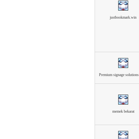
justbookmark.win
Premium signage solution
memek bekarat