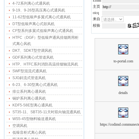
Email
4-72系列离心式通风机
主页
9-19、9-26型高压离心式通风机
oicq
11-62型低噪声多翼式离心式通风机
来自
DT型低噪声离心式鼓风机
校验
CF型系列多翼式低噪声离心式通风机
HTFC（DGF）型低噪声通风排烟两用柜
式离心风机
DKT、SDKT型空调风机
GDF系列离心式管道风机
to-portal.com
HTP、HTFC系列消防高温排烟轴流风机
SWF型混流式通风机
SJG斜流式管道风机
6-23、6-30型离心式通风机
排尘系列离心通风机
details
锅炉系列离心通风机
KDF5-58E型离心通风机
ST35-11、SBT35-11天时双向轴流通风机
WS5-45型物料输送通风机
https://codimd.communecte
空调风机
低噪音柜式离心风机