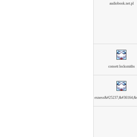
audiobook.net.pl
consett locksmiths
exness&#25237;&#36164;&