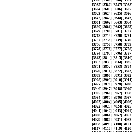
[
3566
] [
3567
] [
3568
] [
3569
[
3585
] [
3586
] [
3587
] [
3588
[
3604
] [
3605
] [
3606
] [
3607
[
3623
] [
3624
] [
3625
] [
3626
[
3642
] [
3643
] [
3644
] [
3645
[
3661
] [
3662
] [
3663
] [
3664
[
3680
] [
3681
] [
3682
] [
3683
[
3699
] [
3700
] [
3701
] [
3702
[
3718
] [
3719
] [
3720
] [
3721
[
3737
] [
3738
] [
3739
] [
3740
[
3756
] [
3757
] [
3758
] [
3759
[
3775
] [
3776
] [
3777
] [
3778
[
3794
] [
3795
] [
3796
] [
3797
[
3813
] [
3814
] [
3815
] [
3816
[
3832
] [
3833
] [
3834
] [
3835
[
3851
] [
3852
] [
3853
] [
3854
[
3870
] [
3871
] [
3872
] [
3873
[
3889
] [
3890
] [
3891
] [
3892
[
3908
] [
3909
] [
3910
] [
3911
[
3927
] [
3928
] [
3929
] [
3930
[
3946
] [
3947
] [
3948
] [
3949
[
3965
] [
3966
] [
3967
] [
3968
[
3984
] [
3985
] [
3986
] [
3987
[
4003
] [
4004
] [
4005
] [
4006
[
4022
] [
4023
] [
4024
] [
4025
[
4041
] [
4042
] [
4043
] [
4044
[
4060
] [
4061
] [
4062
] [
4063
[
4079
] [
4080
] [
4081
] [
4082
[
4098
] [
4099
] [
4100
] [
4101
[
4117
] [
4118
] [
4119
] [
4120