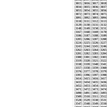
[
3015
] [
3016
] [
3017
] [
3018
[
3034
] [
3035
] [
3036
] [
3037
[
3053
] [
3054
] [
3055
] [
3056
[
3072
] [
3073
] [
3074
] [
3075
[
3091
] [
3092
] [
3093
] [
3094
[
3110
] [
3111
] [
3112
] [
3113
[
3129
] [
3130
] [
3131
] [
3132
[
3148
] [
3149
] [
3150
] [
3151
[
3167
] [
3168
] [
3169
] [
3170
[
3186
] [
3187
] [
3188
] [
3189
[
3205
] [
3206
] [
3207
] [
3208
[
3224
] [
3225
] [
3226
] [
3227
[
3243
] [
3244
] [
3245
] [
3246
[
3262
] [
3263
] [
3264
] [
3265
[
3281
] [
3282
] [
3283
] [
3284
[
3300
] [
3301
] [
3302
] [
3303
[
3319
] [
3320
] [
3321
] [
3322
[
3338
] [
3339
] [
3340
] [
3341
[
3357
] [
3358
] [
3359
] [
3360
[
3376
] [
3377
] [
3378
] [
3379
[
3395
] [
3396
] [
3397
] [
3398
[
3414
] [
3415
] [
3416
] [
3417
[
3433
] [
3434
] [
3435
] [
3436
[
3452
] [
3453
] [
3454
] [
3455
[
3471
] [
3472
] [
3473
] [
3474
[
3490
] [
3491
] [
3492
] [
3493
[
3509
] [
3510
] [
3511
] [
3512
[
3528
] [
3529
] [
3530
] [
3531
[
3547
] [
3548
] [
3549
] [
3550