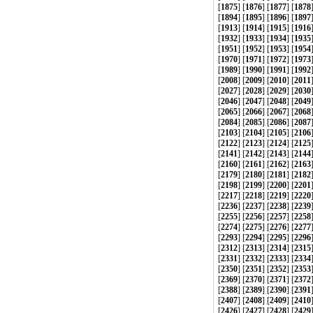
[
1875
] [
1876
] [
1877
] [
1878
[
1894
] [
1895
] [
1896
] [
1897
[
1913
] [
1914
] [
1915
] [
1916
[
1932
] [
1933
] [
1934
] [
1935
[
1951
] [
1952
] [
1953
] [
1954
[
1970
] [
1971
] [
1972
] [
1973
[
1989
] [
1990
] [
1991
] [
1992
[
2008
] [
2009
] [
2010
] [
2011
[
2027
] [
2028
] [
2029
] [
2030
[
2046
] [
2047
] [
2048
] [
2049
[
2065
] [
2066
] [
2067
] [
2068
[
2084
] [
2085
] [
2086
] [
2087
[
2103
] [
2104
] [
2105
] [
2106
[
2122
] [
2123
] [
2124
] [
2125
[
2141
] [
2142
] [
2143
] [
2144
[
2160
] [
2161
] [
2162
] [
2163
[
2179
] [
2180
] [
2181
] [
2182
[
2198
] [
2199
] [
2200
] [
2201
[
2217
] [
2218
] [
2219
] [
2220
[
2236
] [
2237
] [
2238
] [
2239
[
2255
] [
2256
] [
2257
] [
2258
[
2274
] [
2275
] [
2276
] [
2277
[
2293
] [
2294
] [
2295
] [
2296
[
2312
] [
2313
] [
2314
] [
2315
[
2331
] [
2332
] [
2333
] [
2334
[
2350
] [
2351
] [
2352
] [
2353
[
2369
] [
2370
] [
2371
] [
2372
[
2388
] [
2389
] [
2390
] [
2391
[
2407
] [
2408
] [
2409
] [
2410
[
2426
] [
2427
] [
2428
] [
2429