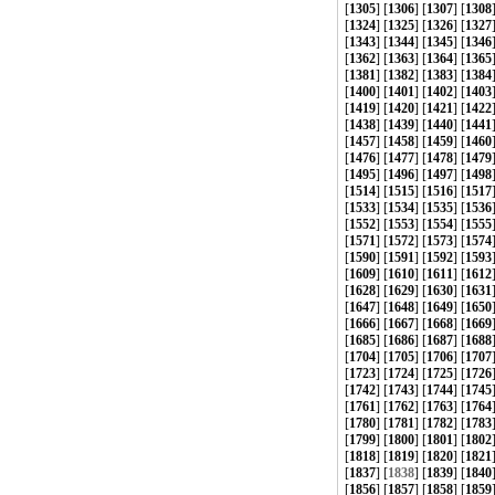
[
1305
] [
1306
] [
1307
] [
1308
[
1324
] [
1325
] [
1326
] [
1327
[
1343
] [
1344
] [
1345
] [
1346
[
1362
] [
1363
] [
1364
] [
1365
[
1381
] [
1382
] [
1383
] [
1384
[
1400
] [
1401
] [
1402
] [
1403
[
1419
] [
1420
] [
1421
] [
1422
[
1438
] [
1439
] [
1440
] [
1441
[
1457
] [
1458
] [
1459
] [
1460
[
1476
] [
1477
] [
1478
] [
1479
[
1495
] [
1496
] [
1497
] [
1498
[
1514
] [
1515
] [
1516
] [
1517
[
1533
] [
1534
] [
1535
] [
1536
[
1552
] [
1553
] [
1554
] [
1555
[
1571
] [
1572
] [
1573
] [
1574
[
1590
] [
1591
] [
1592
] [
1593
[
1609
] [
1610
] [
1611
] [
1612
[
1628
] [
1629
] [
1630
] [
1631
[
1647
] [
1648
] [
1649
] [
1650
[
1666
] [
1667
] [
1668
] [
1669
[
1685
] [
1686
] [
1687
] [
1688
[
1704
] [
1705
] [
1706
] [
1707
[
1723
] [
1724
] [
1725
] [
1726
[
1742
] [
1743
] [
1744
] [
1745
[
1761
] [
1762
] [
1763
] [
1764
[
1780
] [
1781
] [
1782
] [
1783
[
1799
] [
1800
] [
1801
] [
1802
[
1818
] [
1819
] [
1820
] [
1821
[
1837
] [
1838
] [
1839
] [
1840
[
1856
] [
1857
] [
1858
] [
1859