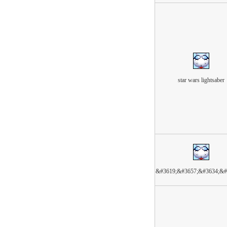
star wars lightsaber
&#3619;&#3657;&#3634;&#