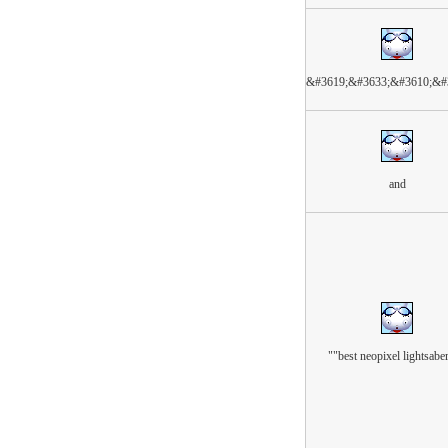
&#3619;&#3633;&#3610;&#
and
""best neopixel lightsaber