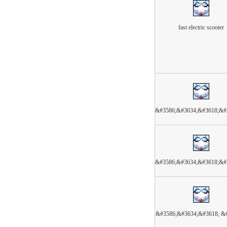
fast electric scooter
&#3586;&#3634;&#3618;&#
&#3586;&#3634;&#3618;&#
&#3586;&#3634;&#3618; &