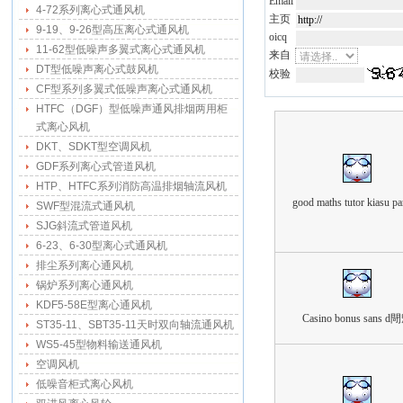
Email
4-72系列离心式通风机
主页
9-19、9-26型高压离心式通风机
oicq
11-62型低噪声多翼式离心式通风机
来自
DT型低噪声离心式鼓风机
校验
CF型系列多翼式低噪声离心式通风机
HTFC（DGF）型低噪声通风排烟两用柜
式离心风机
DKT、SDKT型空调风机
GDF系列离心式管道风机
HTP、HTFC系列消防高温排烟轴流风机
good maths tutor kiasu pa
SWF型混流式通风机
SJG斜流式管道风机
6-23、6-30型离心式通风机
排尘系列离心通风机
锅炉系列离心通风机
KDF5-58E型离心通风机
Casino bonus sans d
ST35-11、SBT35-11天时双向轴流通风机
WS5-45型物料输送通风机
空调风机
低噪音柜式离心风机