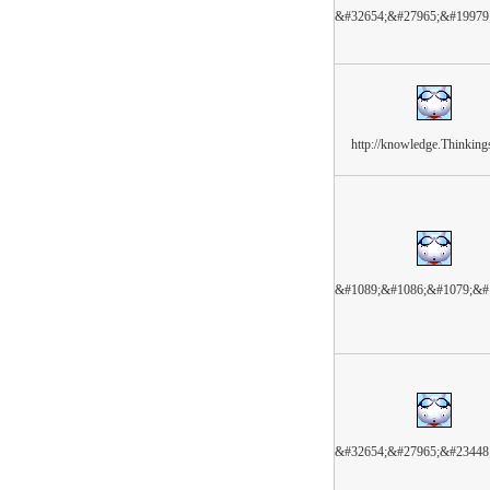
&#32654;&#27965;&#19979
http://knowledge.Thinking
&#1089;&#1086;&#1079;&#
&#32654;&#27965;&#23448