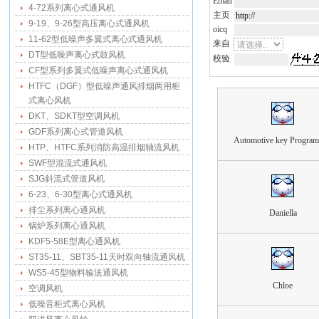
Email
4-72系列离心式通风机
主页
9-19、9-26型高压离心式通风机
oicq
11-62型低噪声多翼式离心式通风机
来自
DT型低噪声离心式鼓风机
校验
CF型系列多翼式低噪声离心式通风机
HTFC（DGF）型低噪声通风排烟两用柜
式离心风机
DKT、SDKT型空调风机
GDF系列离心式管道风机
Automotive key Progra
HTP、HTFC系列消防高温排烟轴流风机
SWF型混流式通风机
SJG斜流式管道风机
6-23、6-30型离心式通风机
排尘系列离心通风机
Daniella
锅炉系列离心通风机
KDF5-58E型离心通风机
ST35-11、SBT35-11天时双向轴流通风机
WS5-45型物料输送通风机
Chloe
空调风机
低噪音柜式离心风机