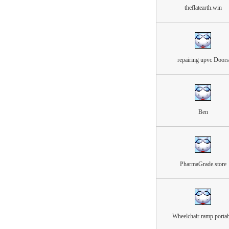
theflatearth.win
repairing upvc Doors
Ben
PharmaGrade.store
Wheelchair ramp portab