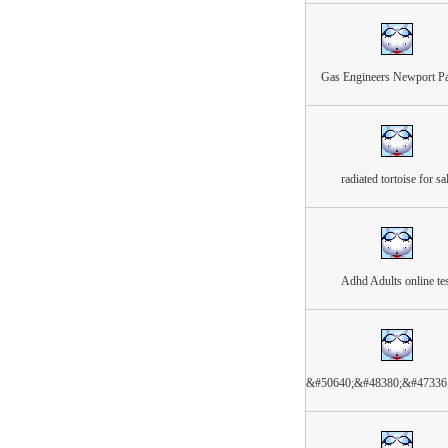
Gas Engineers Newport Pa
radiated tortoise for sa
Adhd Adults online te
&#50640;&#48380;&#47336