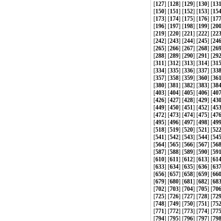
[
127
] [
128
] [
129
] [
130
] [
13
[
150
] [
151
] [
152
] [
153
] [
15
[
173
] [
174
] [
175
] [
176
] [
17
[
196
] [
197
] [
198
] [
199
] [
20
[
219
] [
220
] [
221
] [
222
] [
22
[
242
] [
243
] [
244
] [
245
] [
24
[
265
] [
266
] [
267
] [
268
] [
26
[
288
] [
289
] [
290
] [
291
] [
29
[
311
] [
312
] [
313
] [
314
] [
31
[
334
] [
335
] [
336
] [
337
] [
33
[
357
] [
358
] [
359
] [
360
] [
36
[
380
] [
381
] [
382
] [
383
] [
38
[
403
] [
404
] [
405
] [
406
] [
40
[
426
] [
427
] [
428
] [
429
] [
43
[
449
] [
450
] [
451
] [
452
] [
45
[
472
] [
473
] [
474
] [
475
] [
47
[
495
] [
496
] [
497
] [
498
] [
49
[
518
] [
519
] [
520
] [
521
] [
52
[
541
] [
542
] [
543
] [
544
] [
54
[
564
] [
565
] [
566
] [
567
] [
56
[
587
] [
588
] [
589
] [
590
] [
59
[
610
] [
611
] [
612
] [
613
] [
61
[
633
] [
634
] [
635
] [
636
] [
63
[
656
] [
657
] [
658
] [
659
] [
66
[
679
] [
680
] [
681
] [
682
] [
68
[
702
] [
703
] [
704
] [
705
] [
70
[
725
] [
726
] [
727
] [
728
] [
72
[
748
] [
749
] [
750
] [
751
] [
75
[
771
] [
772
] [
773
] [
774
] [
77
[
794
] [
795
] [
796
] [
797
] [
79