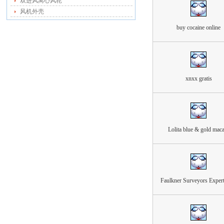
双进风离心风轮
风机外壳
buy cocaine online
xnxx gratis
Lolita blue & gold mac
Faulkner Surveyors Expert