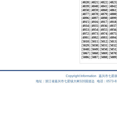
[
4820
] [
4821
] [
4822
] [
4823
[
4839
] [
4840
] [
4841
] [
4842
[
4858
] [
4859
] [
4860
] [
4861
[
4877
] [
4878
] [
4879
] [
4880
[
4896
] [
4897
] [
4898
] [
4899
[
4915
] [
4916
] [
4917
] [
4918
[
4934
] [
4935
] [
4936
] [
4937
[
4953
] [
4954
] [
4955
] [
4956
[
4972
] [
4973
] [
4974
] [
4975
[
4991
] [
4992
] [
4993
] [
4994
[
5010
] [
5011
] [
5012
] [
5013
[
5029
] [
5030
] [
5031
] [
5032
[
5048
] [
5049
] [
5050
] [
5051
[
5067
] [
5068
] [
5069
] [
5070
[
5086
] [
5087
] [
5088
] [
5089
Copyright Information 嘉兴
地址：浙江省嘉兴市七星镇大树320国道边 电话：0573-83882