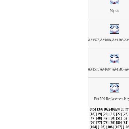
Myrtle
&#1575;&#1604;&#1585;&#
&#1575;&#1604;&#1585;&#
Fiat 500 Replacement Ke
共
5113
页
102249
条留言 
[
18
] [
19
] [
20
] [
21
] [
22
] [
23
]
[
47
] [
48
] [
49
] [
50
] [
51
] [
52
]
[
76
] [
77
] [
78
] [
79
] [
80
] [
81
]
[
104
] [
105
] [
106
] [
107
] [
10