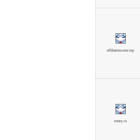
affiliateincome.top
rentry.co