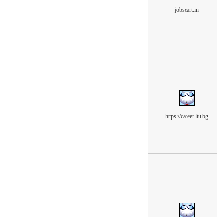
jobscart.in
https://career.ltu.bg