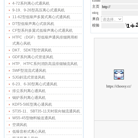
Email
4-72系列离心式通风机
主页
9-19、9-26型高压离心式通风机
oicq
11-62型低噪声多翼式离心式通风机
来自
DT型低噪声离心式鼓风机
校验
CF型系列多翼式低噪声离心式通风机
HTFC（DGF）型低噪声通风排烟两用柜
式离心风机
DKT、SDKT型空调风机
GDF系列离心式管道风机
HTP、HTFC系列消防高温排烟轴流风机
SWF型混流式通风机
SJG斜流式管道风机
6-23、6-30型离心式通风机
https://choosy.cc/
排尘系列离心通风机
锅炉系列离心通风机
KDF5-58E型离心通风机
ST35-11、SBT35-11天时双向轴流通风机
WS5-45型物料输送通风机
空调风机
低噪音柜式离心风机