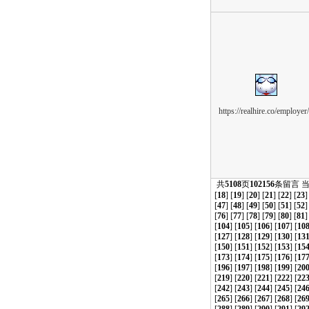
https://realhire.co/employer
共
5108
页
102156
条留言 
[
18
] [
19
] [
20
] [
21
] [
22
] [
23
]
[
47
] [
48
] [
49
] [
50
] [
51
] [
52
]
[
76
] [
77
] [
78
] [
79
] [
80
] [
81
]
[
104
] [
105
] [
106
] [
107
] [
10
[
127
] [
128
] [
129
] [
130
] [
13
[
150
] [
151
] [
152
] [
153
] [
15
[
173
] [
174
] [
175
] [
176
] [
17
[
196
] [
197
] [
198
] [
199
] [
20
[
219
] [
220
] [
221
] [
222
] [
22
[
242
] [
243
] [
244
] [
245
] [
24
[
265
] [
266
] [
267
] [
268
] [
26