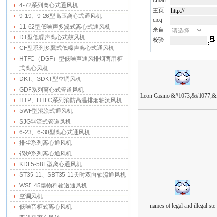
Email
4-72系列离心式通风机
主页
9-19、9-26型高压离心式通风机
oicq
11-62型低噪声多翼式离心式通风机
来自
DT型低噪声离心式鼓风机
校验
CF型系列多翼式低噪声离心式通风机
HTFC（DGF）型低噪声通风排烟两用柜
式离心风机
DKT、SDKT型空调风机
GDF系列离心式管道风机
Leon Casino &#1073;&#1077;&
HTP、HTFC系列消防高温排烟轴流风机
SWF型混流式通风机
SJG斜流式管道风机
6-23、6-30型离心式通风机
排尘系列离心通风机
锅炉系列离心通风机
KDF5-58E型离心通风机
ST35-11、SBT35-11天时双向轴流通风机
WS5-45型物料输送通风机
空调风机
names of legal and illegal ste
低噪音柜式离心风机