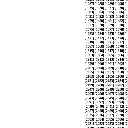
[
1287
] [
1288
] [
1289
] [
1290
] [
1
[
1335
] [
1336
] [
1337
] [
1338
] [
1
[
1383
] [
1384
] [
1385
] [
1386
] [
1
[
1431
] [
1432
] [
1433
] [
1434
] [
1
[
1479
] [
1480
] [
1481
] [
1482
] [
1
[
1527
] [
1528
] [
1529
] [
1530
] [
1
[
1575
] [
1576
] [
1577
] [
1578
] [
1
[
1623
] [
1624
] [
1625
] [
1626
] [
1
[
1671
] [
1672
] [
1673
] [
1674
] [
1
[
1719
] [
1720
] [
1721
] [
1722
] [
1
[
1767
] [
1768
] [
1769
] [
1770
] [
1
[
1815
] [
1816
] [
1817
] [
1818
] [
1
[
1863
] [
1864
] [
1865
] [
1866
] [
1
[
1911
] [
1912
] [
1913
] [
1914
] [
1
[
1959
] [
1960
] [
1961
] [
1962
] [
1
[
2007
] [
2008
] [
2009
] [
2010
] [
2
[
2055
] [
2056
] [
2057
] [
2058
] [
2
[
2103
] [
2104
] [
2105
] [
2106
] [
2
[
2151
] [
2152
] [
2153
] [
2154
] [
2
[
2199
] [
2200
] [
2201
] [
2202
] [
2
[
2247
] [
2248
] [
2249
] [
2250
] [
2
[
2295
] [
2296
] [
2297
] [
2298
] [
2
[
2343
] [
2344
] [
2345
] [
2346
] [
2
[
2391
] [
2392
] [
2393
] [
2394
] [
2
[
2439
] [
2440
] [
2441
] [
2442
] [
2
[
2487
] [
2488
] [
2489
] [
2490
] [
2
[
2535
] [
2536
] [
2537
] [
2538
] [
2
[
2583
] [
2584
] [
2585
] [
2586
] [
2
[
2631
] [
2632
] [
2633
] [
2634
] [
2