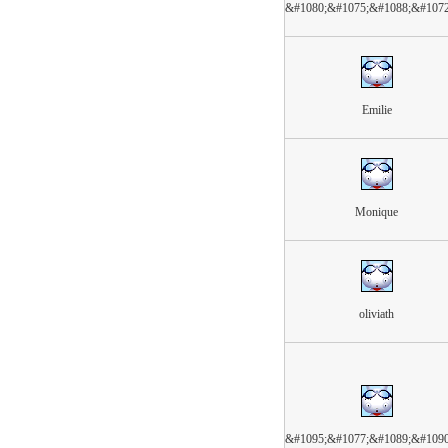
&#1080;&#1075;&#1088;&#107
Emilie
Monique
oliviath
&#1095;&#1077;&#1089;&#109