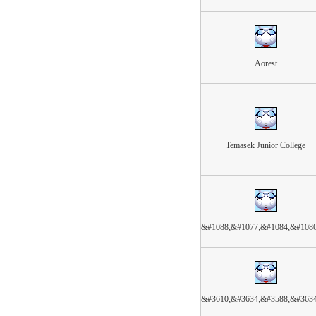
Aorest
Temasek Junior College
&#1088;&#1077;&#1084;&#108
&#3610;&#3634;&#3588;&#363