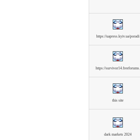
https://uapress.kyiv.ua/poradi
https://survivor14.freeforums.
this site
dark markets 2024