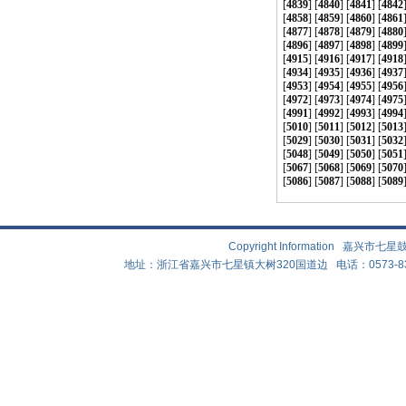
[
4839
] [
4840
] [
4841
] [
4842
[
4858
] [
4859
] [
4860
] [
4861
[
4877
] [
4878
] [
4879
] [
4880
[
4896
] [
4897
] [
4898
] [
4899
[
4915
] [
4916
] [
4917
] [
4918
[
4934
] [
4935
] [
4936
] [
4937
[
4953
] [
4954
] [
4955
] [
4956
[
4972
] [
4973
] [
4974
] [
4975
[
4991
] [
4992
] [
4993
] [
4994
[
5010
] [
5011
] [
5012
] [
5013
[
5029
] [
5030
] [
5031
] [
5032
[
5048
] [
5049
] [
5050
] [
5051
[
5067
] [
5068
] [
5069
] [
5070
[
5086
] [
5087
] [
5088
] [
5089
Copyright Information 嘉兴
地址：浙江省嘉兴市七星镇大树320国道边 电话：0573-83882