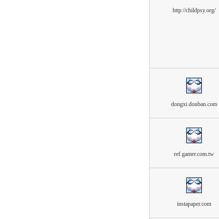
http://childpsy.org/
dongxi.douban.com
ref.gamer.com.tw
instapaper.com