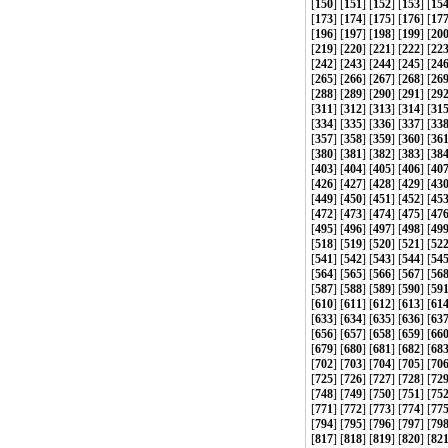
[
150
] [
151
] [
152
] [
153
] [
15
[
173
] [
174
] [
175
] [
176
] [
17
[
196
] [
197
] [
198
] [
199
] [
20
[
219
] [
220
] [
221
] [
222
] [
22
[
242
] [
243
] [
244
] [
245
] [
24
[
265
] [
266
] [
267
] [
268
] [
26
[
288
] [
289
] [
290
] [
291
] [
29
[
311
] [
312
] [
313
] [
314
] [
31
[
334
] [
335
] [
336
] [
337
] [
33
[
357
] [
358
] [
359
] [
360
] [
36
[
380
] [
381
] [
382
] [
383
] [
38
[
403
] [
404
] [
405
] [
406
] [
40
[
426
] [
427
] [
428
] [
429
] [
43
[
449
] [
450
] [
451
] [
452
] [
45
[
472
] [
473
] [
474
] [
475
] [
47
[
495
] [
496
] [
497
] [
498
] [
49
[
518
] [
519
] [
520
] [
521
] [
52
[
541
] [
542
] [
543
] [
544
] [
54
[
564
] [
565
] [
566
] [
567
] [
56
[
587
] [
588
] [
589
] [
590
] [
59
[
610
] [
611
] [
612
] [
613
] [
61
[
633
] [
634
] [
635
] [
636
] [
63
[
656
] [
657
] [
658
] [
659
] [
66
[
679
] [
680
] [
681
] [
682
] [
68
[
702
] [
703
] [
704
] [
705
] [
70
[
725
] [
726
] [
727
] [
728
] [
72
[
748
] [
749
] [
750
] [
751
] [
75
[
771
] [
772
] [
773
] [
774
] [
77
[
794
] [
795
] [
796
] [
797
] [
79
[
817
] [
818
] [
819
] [
820
] [
82