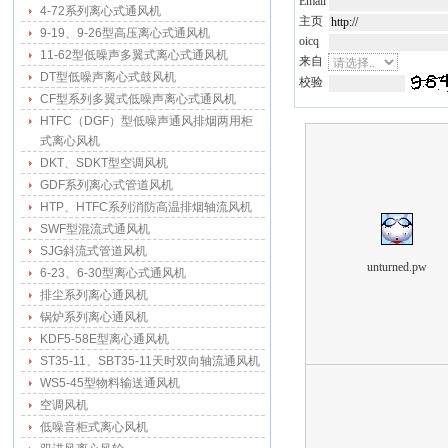
Email
4-72系列离心式通风机
主页
9-19、9-26型高压离心式通风机
oicq
11-62型低噪声多翼式离心式通风机
来自
DT型低噪声离心式鼓风机
校验
CF型系列多翼式低噪声离心式通风机
HTFC（DGF）型低噪声通风排烟两用柜
式离心风机
DKT、SDKT型空调风机
GDF系列离心式管道风机
HTP、HTFC系列消防高温排烟轴流风机
SWF型混流式通风机
SJG斜流式管道风机
unturned.pw
6-23、6-30型离心式通风机
排尘系列离心通风机
锅炉系列离心通风机
KDF5-58E型离心通风机
ST35-11、SBT35-11天时双向轴流通风机
WS5-45型物料输送通风机
空调风机
低噪音柜式离心风机