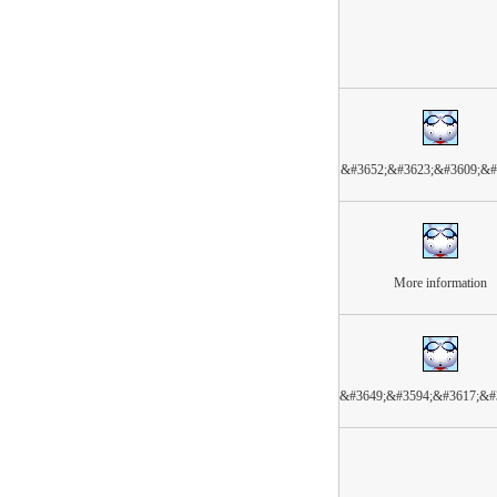
&#3652;&#3623;&#3609;&#
More information
&#3649;&#3594;&#3617;&#