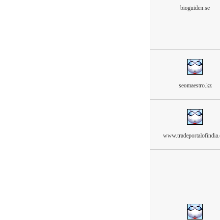
bioguiden.se
seomaestro.kz
www.tradeportalofindia.