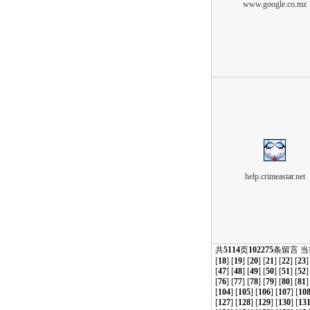
www.google.co.mz
help.crimeastar.net
共
5114
页
102275
条留言 
[
18
] [
19
] [
20
] [
21
] [
22
] [
23
]
[
47
] [
48
] [
49
] [
50
] [
51
] [
52
]
[
76
] [
77
] [
78
] [
79
] [
80
] [
81
]
[
104
] [
105
] [
106
] [
107
] [
10
[
127
] [
128
] [
129
] [
130
] [
13