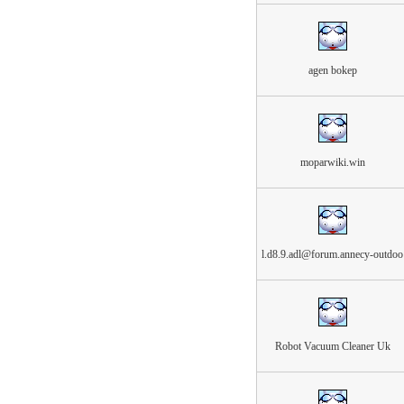
agen bokep
moparwiki.win
l.d8.9.adl@forum.annecy-outdoo
Robot Vacuum Cleaner Uk