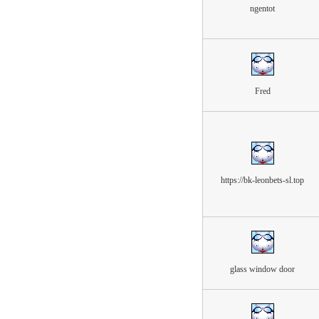
ngentot
Fred
https://bk-leonbets-sl.top
glass window door