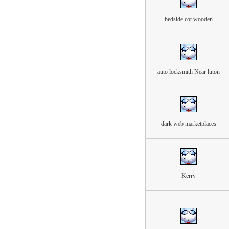
bedside cot wooden
auto locksmith Near luton
dark web marketplaces
Kerry