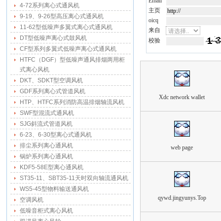
Email
4-72系列离心式通风机
主页
9-19、9-26型高压离心式通风机
oicq
11-62型低噪声多翼式离心式通风机
来自
DT型低噪声离心式鼓风机
校验
CF型系列多翼式低噪声离心式通风机
HTFC（DGF）型低噪声通风排烟两用柜
式离心风机
DKT、SDKT型空调风机
GDF系列离心式管道风机
Xdc network wallet
HTP、HTFC系列消防高温排烟轴流风机
SWF型混流式通风机
SJG斜流式管道风机
6-23、6-30型离心式通风机
排尘系列离心通风机
web page
锅炉系列离心通风机
KDF5-58E型离心通风机
ST35-11、SBT35-11天时双向轴流通风机
WS5-45型物料输送通风机
qywd.jingyunys.Top
空调风机
低噪音柜式离心风机