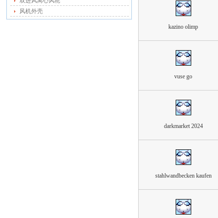
双进风离心风轮
风机外壳
kazino olimp
vuse go
darkmarket 2024
stahlwandbecken kaufen