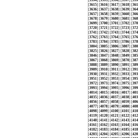
[
3594
] [
3595
] [
3596
] [
3597
] [
359
[
3615
] [
3616
] [
3617
] [
3618
] [
361
[
3636
] [
3637
] [
3638
] [
3639
] [
364
[
3657
] [
3658
] [
3659
] [
3660
] [
366
[
3678
] [
3679
] [
3680
] [
3681
] [
368
[
3699
] [
3700
] [
3701
] [
3702
] [
370
[
3720
] [
3721
] [
3722
] [
3723
] [
372
[
3741
] [
3742
] [
3743
] [
3744
] [
374
[
3762
] [
3763
] [
3764
] [
3765
] [
376
[
3783
] [
3784
] [
3785
] [
3786
] [
378
[
3804
] [
3805
] [
3806
] [
3807
] [
380
[
3825
] [
3826
] [
3827
] [
3828
] [
382
[
3846
] [
3847
] [
3848
] [
3849
] [
385
[
3867
] [
3868
] [
3869
] [
3870
] [
387
[
3888
] [
3889
] [
3890
] [
3891
] [
389
[
3909
] [
3910
] [
3911
] [
3912
] [
391
[
3930
] [
3931
] [
3932
] [
3933
] [
393
[
3951
] [
3952
] [
3953
] [
3954
] [
395
[
3972
] [
3973
] [
3974
] [
3975
] [
397
[
3993
] [
3994
] [
3995
] [
3996
] [
399
[
4014
] [
4015
] [
4016
] [
4017
] [
401
[
4035
] [
4036
] [
4037
] [
4038
] [
403
[
4056
] [
4057
] [
4058
] [
4059
] [
406
[
4077
] [
4078
] [
4079
] [
4080
] [
408
[
4098
] [
4099
] [
4100
] [
4101
] [
410
[
4119
] [
4120
] [
4121
] [
4122
] [
412
[
4140
] [
4141
] [
4142
] [
4143
] [
414
[
4161
] [
4162
] [
4163
] [
4164
] [
416
[
4182
] [
4183
] [
4184
] [
4185
] [
418
[
4203
] [
4204
] [
4205
] [
4206
] [
420