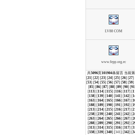
LV88 COM
www.fepp.org.ec
共
5096
页
101904
条留言 当前第
[
21
] [
22
] [
23
] [
24
] [
25
] [
26
] [
27
] 
[
53
] [
54
] [
55
] [
56
] [
57
] [
58
] [
59
] 
[
85
] [
86
] [
87
] [
88
] [
89
] [
90
] [
91
[
113
] [
114
] [
115
] [
116
] [
117
] [
1
[
138
] [
139
] [
140
] [
141
] [
142
] [
1
[
163
] [
164
] [
165
] [
166
] [
167
] [
1
[
188
] [
189
] [
190
] [
191
] [
192
] [
1
[
213
] [
214
] [
215
] [
216
] [
217
] [
2
[
238
] [
239
] [
240
] [
241
] [
242
] [
2
[
263
] [
264
] [
265
] [
266
] [
267
] [
2
[
288
] [
289
] [
290
] [
291
] [
292
] [
2
[
313
] [
314
] [
315
] [
316
] [
317
] [
3
[
338
] [
339
] [
340
] [
341
] [
342
] [
3