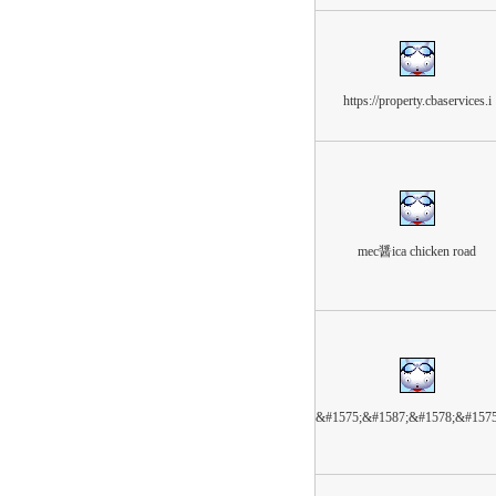
https://property.cbaservices.i
mec醤ica chicken road
&#1575;&#1587;&#1578;&#157