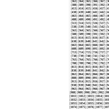
[
363
] [
364
] [
365
] [
366
] [
367
] [
3
[
388
] [
389
] [
390
] [
391
] [
392
] [
3
[
413
] [
414
] [
415
] [
416
] [
417
] [
4
[
438
] [
439
] [
440
] [
441
] [
442
] [
4
[
463
] [
464
] [
465
] [
466
] [
467
] [
4
[
488
] [
489
] [
490
] [
491
] [
492
] [
4
[
513
] [
514
] [
515
] [
516
] [
517
] [
5
[
538
] [
539
] [
540
] [
541
] [
542
] [
5
[
563
] [
564
] [
565
] [
566
] [
567
] [
5
[
588
] [
589
] [
590
] [
591
] [
592
] [
5
[
613
] [
614
] [
615
] [
616
] [
617
] [
6
[
638
] [
639
] [
640
] [
641
] [
642
] [
6
[
663
] [
664
] [
665
] [
666
] [
667
] [
6
[
688
] [
689
] [
690
] [
691
] [
692
] [
6
[
713
] [
714
] [
715
] [
716
] [
717
] [
7
[
738
] [
739
] [
740
] [
741
] [
742
] [
7
[
763
] [
764
] [
765
] [
766
] [
767
] [
7
[
788
] [
789
] [
790
] [
791
] [
792
] [
7
[
813
] [
814
] [
815
] [
816
] [
817
] [
8
[
838
] [
839
] [
840
] [
841
] [
842
] [
8
[
863
] [
864
] [
865
] [
866
] [
867
] [
8
[
888
] [
889
] [
890
] [
891
] [
892
] [
8
[
913
] [
914
] [
915
] [
916
] [
917
] [
9
[
938
] [
939
] [
940
] [
941
] [
942
] [
9
[
963
] [
964
] [
965
] [
966
] [
967
] [
9
[
988
] [
989
] [
990
] [
991
] [
992
] [
99
[
1011
] [
1012
] [
1013
] [
1014
] [
101
[
1032
] [
1033
] [
1034
] [
1035
] [
103
[
1053
] [
1054
] [
1055
] [
1056
] [
105
[
1074
] [
1075
] [
1076
] [
1077
] [
107