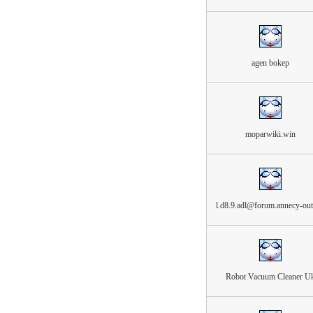
agen bokep
moparwiki.win
l.d8.9.adl@forum.annecy-ou
Robot Vacuum Cleaner U