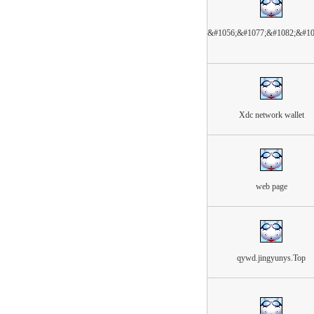
&#1056;&#1077;&#1082;&#10
Xdc network wallet
web page
qywd.jingyunys.Top