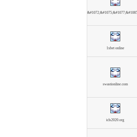
&#1072;&#1075;&#1077;&#108
1xbet online
swastionline.com
icls2020.org