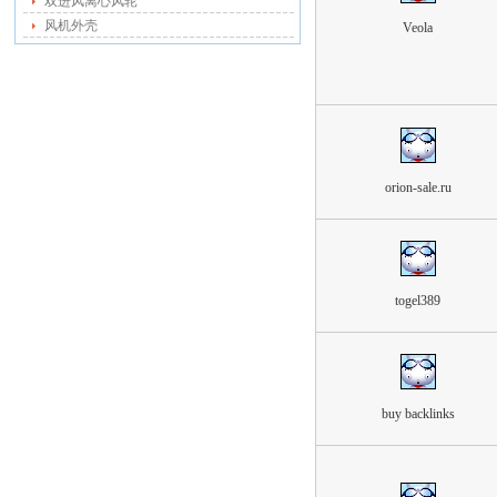
双进风离心风轮
风机外壳
Veola
orion-sale.ru
togel389
buy backlinks