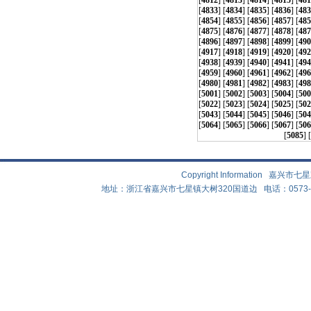
[
4812
] [
4813
] [
4814
] [
4815
] [
481
[
4833
] [
4834
] [
4835
] [
4836
] [
483
[
4854
] [
4855
] [
4856
] [
4857
] [
485
[
4875
] [
4876
] [
4877
] [
4878
] [
487
[
4896
] [
4897
] [
4898
] [
4899
] [
490
[
4917
] [
4918
] [
4919
] [
4920
] [
492
[
4938
] [
4939
] [
4940
] [
4941
] [
494
[
4959
] [
4960
] [
4961
] [
4962
] [
496
[
4980
] [
4981
] [
4982
] [
4983
] [
498
[
5001
] [
5002
] [
5003
] [
5004
] [
500
[
5022
] [
5023
] [
5024
] [
5025
] [
502
[
5043
] [
5044
] [
5045
] [
5046
] [
504
[
5064
] [
5065
] [
5066
] [
5067
] [
506
[
5085
] [
Copyright Information 嘉
地址：浙江省嘉兴市七星镇大树320国道边 电话：0573-8388