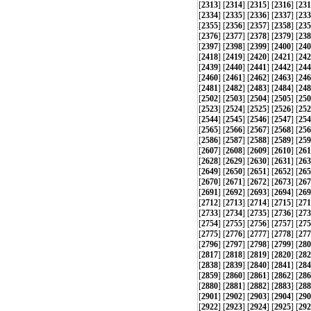
[
2313
] [
2314
] [
2315
] [
2316
] [
231
[
2334
] [
2335
] [
2336
] [
2337
] [
233
[
2355
] [
2356
] [
2357
] [
2358
] [
235
[
2376
] [
2377
] [
2378
] [
2379
] [
238
[
2397
] [
2398
] [
2399
] [
2400
] [
240
[
2418
] [
2419
] [
2420
] [
2421
] [
242
[
2439
] [
2440
] [
2441
] [
2442
] [
244
[
2460
] [
2461
] [
2462
] [
2463
] [
246
[
2481
] [
2482
] [
2483
] [
2484
] [
248
[
2502
] [
2503
] [
2504
] [
2505
] [
250
[
2523
] [
2524
] [
2525
] [
2526
] [
252
[
2544
] [
2545
] [
2546
] [
2547
] [
254
[
2565
] [
2566
] [
2567
] [
2568
] [
256
[
2586
] [
2587
] [
2588
] [
2589
] [
259
[
2607
] [
2608
] [
2609
] [
2610
] [
261
[
2628
] [
2629
] [
2630
] [
2631
] [
263
[
2649
] [
2650
] [
2651
] [
2652
] [
265
[
2670
] [
2671
] [
2672
] [
2673
] [
267
[
2691
] [
2692
] [
2693
] [
2694
] [
269
[
2712
] [
2713
] [
2714
] [
2715
] [
271
[
2733
] [
2734
] [
2735
] [
2736
] [
273
[
2754
] [
2755
] [
2756
] [
2757
] [
275
[
2775
] [
2776
] [
2777
] [
2778
] [
277
[
2796
] [
2797
] [
2798
] [
2799
] [
280
[
2817
] [
2818
] [
2819
] [
2820
] [
282
[
2838
] [
2839
] [
2840
] [
2841
] [
284
[
2859
] [
2860
] [
2861
] [
2862
] [
286
[
2880
] [
2881
] [
2882
] [
2883
] [
288
[
2901
] [
2902
] [
2903
] [
2904
] [
290
[
2922
] [
2923
] [
2924
] [
2925
] [
292