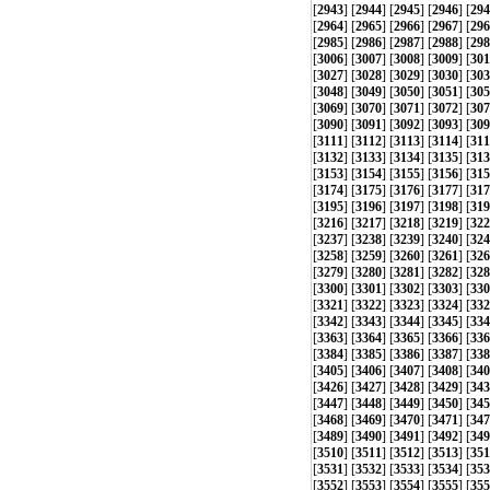
[
2943
] [
2944
] [
2945
] [
2946
] [
294
[
2964
] [
2965
] [
2966
] [
2967
] [
296
[
2985
] [
2986
] [
2987
] [
2988
] [
298
[
3006
] [
3007
] [
3008
] [
3009
] [
301
[
3027
] [
3028
] [
3029
] [
3030
] [
303
[
3048
] [
3049
] [
3050
] [
3051
] [
305
[
3069
] [
3070
] [
3071
] [
3072
] [
307
[
3090
] [
3091
] [
3092
] [
3093
] [
309
[
3111
] [
3112
] [
3113
] [
3114
] [
311
[
3132
] [
3133
] [
3134
] [
3135
] [
313
[
3153
] [
3154
] [
3155
] [
3156
] [
315
[
3174
] [
3175
] [
3176
] [
3177
] [
317
[
3195
] [
3196
] [
3197
] [
3198
] [
319
[
3216
] [
3217
] [
3218
] [
3219
] [
322
[
3237
] [
3238
] [
3239
] [
3240
] [
324
[
3258
] [
3259
] [
3260
] [
3261
] [
326
[
3279
] [
3280
] [
3281
] [
3282
] [
328
[
3300
] [
3301
] [
3302
] [
3303
] [
330
[
3321
] [
3322
] [
3323
] [
3324
] [
332
[
3342
] [
3343
] [
3344
] [
3345
] [
334
[
3363
] [
3364
] [
3365
] [
3366
] [
336
[
3384
] [
3385
] [
3386
] [
3387
] [
338
[
3405
] [
3406
] [
3407
] [
3408
] [
340
[
3426
] [
3427
] [
3428
] [
3429
] [
343
[
3447
] [
3448
] [
3449
] [
3450
] [
345
[
3468
] [
3469
] [
3470
] [
3471
] [
347
[
3489
] [
3490
] [
3491
] [
3492
] [
349
[
3510
] [
3511
] [
3512
] [
3513
] [
351
[
3531
] [
3532
] [
3533
] [
3534
] [
353
[
3552
] [
3553
] [
3554
] [
3555
] [
355