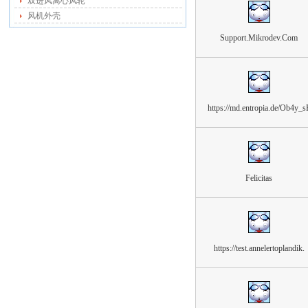
双进风离心风轮
风机外壳
Support.Mikrodev.Com
https://md.entropia.de/Ob4y_s
Felicitas
https://test.annelertoplandik.