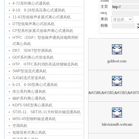
Email
4-72系列离心式通风机
主页
9-19、9-26型高压离心式通风机
oicq
11-62型低噪声多翼式离心式通风机
来自
DT型低噪声离心式鼓风机
校验
CF型系列多翼式低噪声离心式通风机
HTFC（DGF）型低噪声通风排烟两用柜
式离心风机
DKT、SDKT型空调风机
GDF系列离心式管道风机
goldwet.com
HTP、HTFC系列消防高温排烟轴流风机
SWF型混流式通风机
SJG斜流式管道风机
6-23、6-30型离心式通风机
排尘系列离心通风机
&#1586;&#1585;&#1583;&#167
锅炉系列离心通风机
KDF5-58E型离心通风机
ST35-11、SBT35-11天时双向轴流通风机
WS5-45型物料输送通风机
hikvisiondb.webcam
空调风机
低噪音柜式离心风机