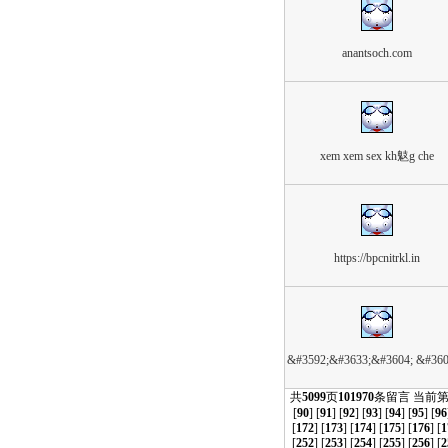
anantsoch.com
xem xem sex kh鬾g che
https://bpcnitrkl.in
&#3592;&#3633;&#3604; &#36
共
5099
页
101970
条留言 当前
[
90
] [
91
] [
92
] [
93
] [
94
] [
95
] [
96
[
172
] [
173
] [
174
] [
175
] [
176
] [
1
[
252
] [
253
] [
254
] [
255
] [
256
] [
2