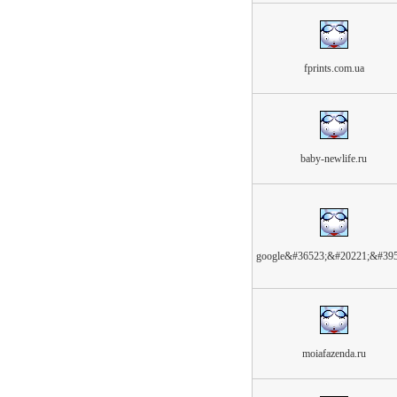
fprints.com.ua
baby-newlife.ru
google&#36523;&#20221;&#395
moiafazenda.ru