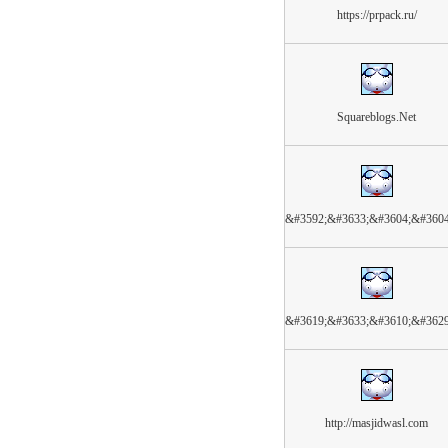
https://prpack.ru/
Squareblogs.Net
&#3592;&#3633;&#3604;&#360
&#3619;&#3633;&#3610;&#362
http://masjidwasl.com