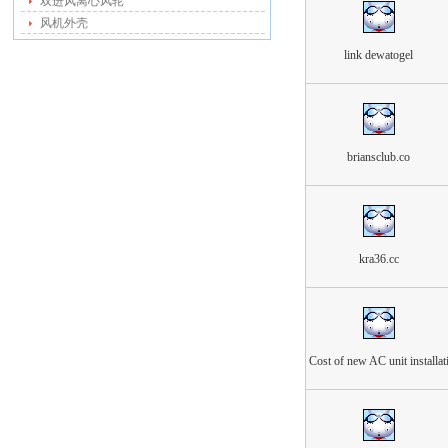
双进风离心风轮
风机外壳
link dewatogel
briansclub.co
kra36.cc
Cost of new AC unit installat