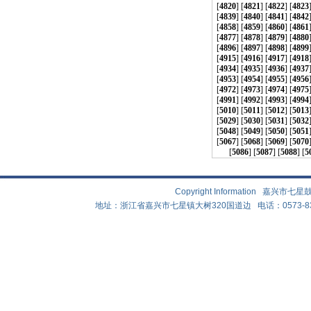
[
4820
] [
4821
] [
4822
] [
4823
[
4839
] [
4840
] [
4841
] [
4842
[
4858
] [
4859
] [
4860
] [
4861
[
4877
] [
4878
] [
4879
] [
4880
[
4896
] [
4897
] [
4898
] [
4899
[
4915
] [
4916
] [
4917
] [
4918
[
4934
] [
4935
] [
4936
] [
4937
[
4953
] [
4954
] [
4955
] [
4956
[
4972
] [
4973
] [
4974
] [
4975
[
4991
] [
4992
] [
4993
] [
4994
[
5010
] [
5011
] [
5012
] [
5013
[
5029
] [
5030
] [
5031
] [
5032
[
5048
] [
5049
] [
5050
] [
5051
[
5067
] [
5068
] [
5069
] [
5070
[
5086
] [
5087
] [
5088
] [
5
Copyright Information 嘉兴
地址：浙江省嘉兴市七星镇大树320国道边 电话：0573-83882