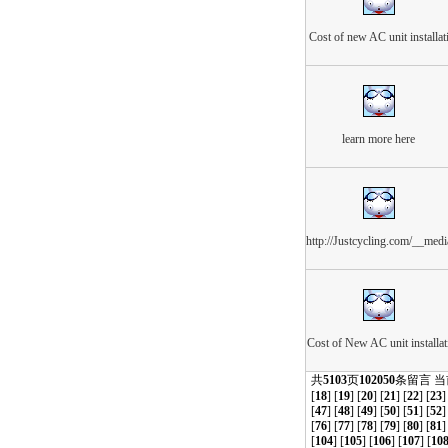
Cost of new AC unit installat
learn more here
http://Justcycling.com/__medi
Cost of New AC unit installat
共
5103
页
102050
条留言 
[
18
] [
19
] [
20
] [
21
] [
22
] [
23
]
[
47
] [
48
] [
49
] [
50
] [
51
] [
52
]
[
76
] [
77
] [
78
] [
79
] [
80
] [
81
]
[
104
] [
105
] [
106
] [
107
] [
10