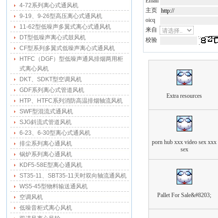
Email
4-72系列离心式通风机
主页
9-19、9-26型高压离心式通风机
oicq
11-62型低噪声多翼式离心式通风机
来自
DT型低噪声离心式鼓风机
校验
CF型系列多翼式低噪声离心式通风机
HTFC（DGF）型低噪声通风排烟两用柜
式离心风机
DKT、SDKT型空调风机
GDF系列离心式管道风机
Extra resources
HTP、HTFC系列消防高温排烟轴流风机
SWF型混流式通风机
SJG斜流式管道风机
6-23、6-30型离心式通风机
porn hub xxx video sex xxx
排尘系列离心通风机
sex
锅炉系列离心通风机
KDF5-58E型离心通风机
ST35-11、SBT35-11天时双向轴流通风机
WS5-45型物料输送通风机
Pallet For Sale&#8203;
空调风机
低噪音柜式离心风机