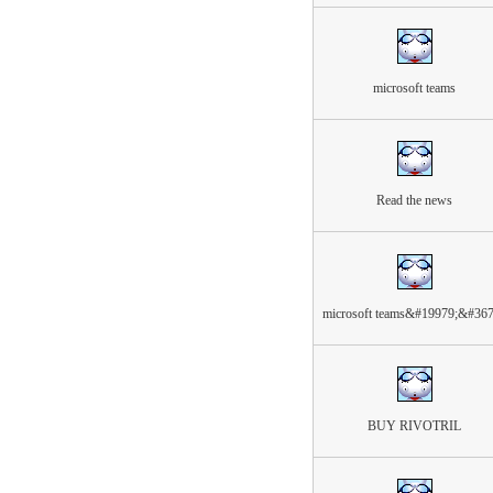
microsoft teams
Read the news
microsoft teams&#19979;&#36
BUY RIVOTRIL