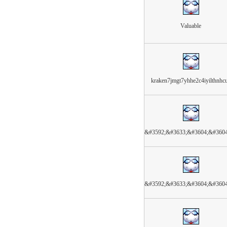
Valuable
kraken7jmgt7yhhe2c4iyilthnhc
&#3592;&#3633;&#3604;&#360
&#3592;&#3633;&#3604;&#360