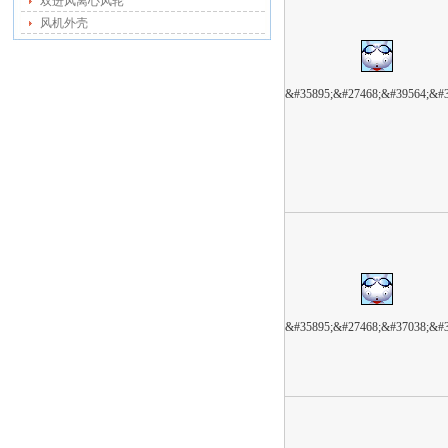
双进风离心风轮
风机外壳
&#35895;&#27468;&#39564;&#
&#35895;&#27468;&#37038;&#