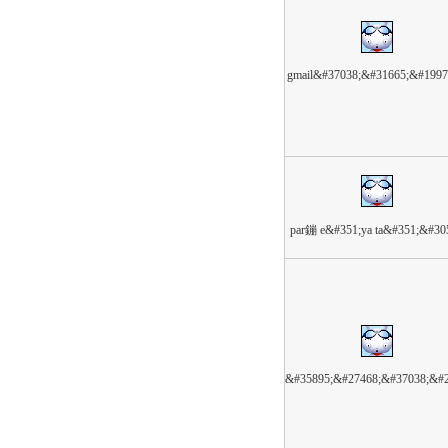
gmail&#37038;&#31665;&#199
par鏰 e&#351;ya ta&#351;&#30
&#35895;&#27468;&#37038;&#