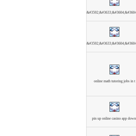
&#3592;&#3633;&#3604;&#360
&#3592;&#3633;&#3604;&#360
online math tutoring jobs in t
pin up online casino app down