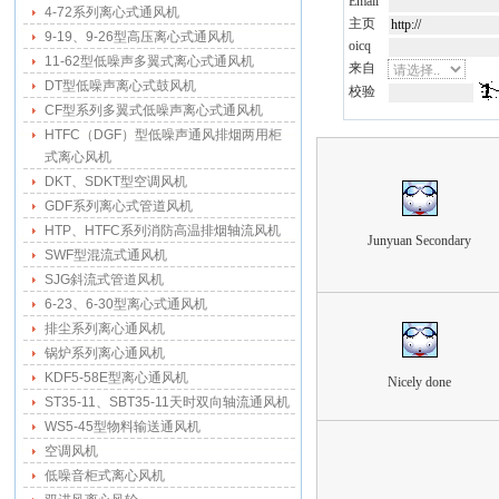
Email
4-72系列离心式通风机
主页
9-19、9-26型高压离心式通风机
oicq
11-62型低噪声多翼式离心式通风机
来自
DT型低噪声离心式鼓风机
校验
CF型系列多翼式低噪声离心式通风机
HTFC（DGF）型低噪声通风排烟两用柜
式离心风机
DKT、SDKT型空调风机
GDF系列离心式管道风机
HTP、HTFC系列消防高温排烟轴流风机
Junyuan Secondary
SWF型混流式通风机
SJG斜流式管道风机
6-23、6-30型离心式通风机
排尘系列离心通风机
锅炉系列离心通风机
KDF5-58E型离心通风机
Nicely done
ST35-11、SBT35-11天时双向轴流通风机
WS5-45型物料输送通风机
空调风机
低噪音柜式离心风机