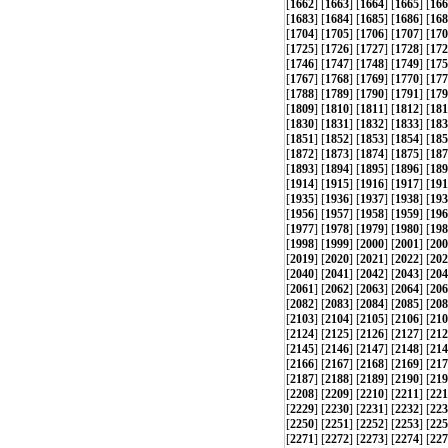
[
1662
] [
1663
] [
1664
] [
1665
] [
166
[
1683
] [
1684
] [
1685
] [
1686
] [
168
[
1704
] [
1705
] [
1706
] [
1707
] [
170
[
1725
] [
1726
] [
1727
] [
1728
] [
172
[
1746
] [
1747
] [
1748
] [
1749
] [
175
[
1767
] [
1768
] [
1769
] [
1770
] [
177
[
1788
] [
1789
] [
1790
] [
1791
] [
179
[
1809
] [
1810
] [
1811
] [
1812
] [
181
[
1830
] [
1831
] [
1832
] [
1833
] [
183
[
1851
] [
1852
] [
1853
] [
1854
] [
185
[
1872
] [
1873
] [
1874
] [
1875
] [
187
[
1893
] [
1894
] [
1895
] [
1896
] [
189
[
1914
] [
1915
] [
1916
] [
1917
] [
191
[
1935
] [
1936
] [
1937
] [
1938
] [
193
[
1956
] [
1957
] [
1958
] [
1959
] [
196
[
1977
] [
1978
] [
1979
] [
1980
] [
198
[
1998
] [
1999
] [
2000
] [
2001
] [
200
[
2019
] [
2020
] [
2021
] [
2022
] [
202
[
2040
] [
2041
] [
2042
] [
2043
] [
204
[
2061
] [
2062
] [
2063
] [
2064
] [
206
[
2082
] [
2083
] [
2084
] [
2085
] [
208
[
2103
] [
2104
] [
2105
] [
2106
] [
210
[
2124
] [
2125
] [
2126
] [
2127
] [
212
[
2145
] [
2146
] [
2147
] [
2148
] [
214
[
2166
] [
2167
] [
2168
] [
2169
] [
217
[
2187
] [
2188
] [
2189
] [
2190
] [
219
[
2208
] [
2209
] [
2210
] [
2211
] [
221
[
2229
] [
2230
] [
2231
] [
2232
] [
223
[
2250
] [
2251
] [
2252
] [
2253
] [
225
[
2271
] [
2272
] [
2273
] [
2274
] [
227