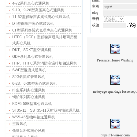
Email
4-72系列离心式通风机
主页
9-19、9-26型高压离心式通风机
oicq
11-62型低噪声多翼式离心式通风机
来自
DT型低噪声离心式鼓风机
校验
CF型系列多翼式低噪声离心式通风机
HTFC（DGF）型低噪声通风排烟两用柜
式离心风机
DKT、SDKT型空调风机
GDF系列离心式管道风机
Pressure House Washing
HTP、HTFC系列消防高温排烟轴流风机
SWF型混流式通风机
SJG斜流式管道风机
6-23、6-30型离心式通风机
排尘系列离心通风机
nettoyage epandage fosse sept
锅炉系列离心通风机
KDF5-58E型离心通风机
ST35-11、SBT35-11天时双向轴流通风机
WS5-45型物料输送通风机
空调风机
低噪音柜式离心风机
https://1-win-ar.com