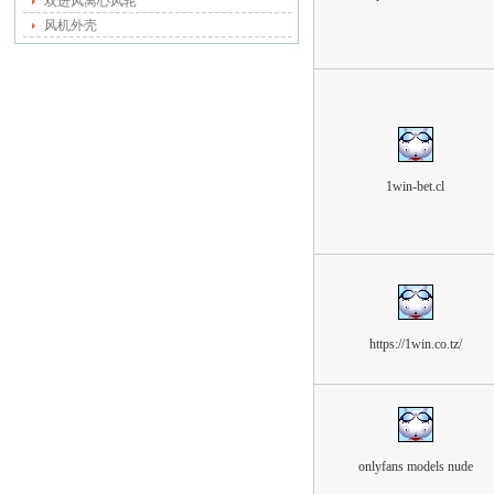
双进风离心风轮
风机外壳
1win-bet.cl
https://1win.co.tz/
onlyfans models nude