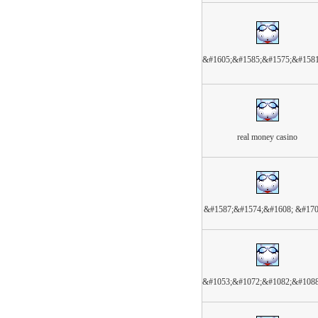
&#1605;&#1585;&#1575;&#158
real money casino
&#1587;&#1574;&#1608; &#17
&#1053;&#1072;&#1082;&#108