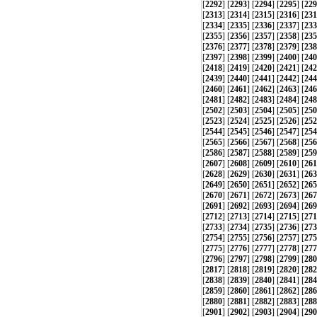
[
2292
] [
2293
] [
2294
] [
2295
] [
229
[
2313
] [
2314
] [
2315
] [
2316
] [
231
[
2334
] [
2335
] [
2336
] [
2337
] [
233
[
2355
] [
2356
] [
2357
] [
2358
] [
235
[
2376
] [
2377
] [
2378
] [
2379
] [
238
[
2397
] [
2398
] [
2399
] [
2400
] [
240
[
2418
] [
2419
] [
2420
] [
2421
] [
242
[
2439
] [
2440
] [
2441
] [
2442
] [
244
[
2460
] [
2461
] [
2462
] [
2463
] [
246
[
2481
] [
2482
] [
2483
] [
2484
] [
248
[
2502
] [
2503
] [
2504
] [
2505
] [
250
[
2523
] [
2524
] [
2525
] [
2526
] [
252
[
2544
] [
2545
] [
2546
] [
2547
] [
254
[
2565
] [
2566
] [
2567
] [
2568
] [
256
[
2586
] [
2587
] [
2588
] [
2589
] [
259
[
2607
] [
2608
] [
2609
] [
2610
] [
261
[
2628
] [
2629
] [
2630
] [
2631
] [
263
[
2649
] [
2650
] [
2651
] [
2652
] [
265
[
2670
] [
2671
] [
2672
] [
2673
] [
267
[
2691
] [
2692
] [
2693
] [
2694
] [
269
[
2712
] [
2713
] [
2714
] [
2715
] [
271
[
2733
] [
2734
] [
2735
] [
2736
] [
273
[
2754
] [
2755
] [
2756
] [
2757
] [
275
[
2775
] [
2776
] [
2777
] [
2778
] [
277
[
2796
] [
2797
] [
2798
] [
2799
] [
280
[
2817
] [
2818
] [
2819
] [
2820
] [
282
[
2838
] [
2839
] [
2840
] [
2841
] [
284
[
2859
] [
2860
] [
2861
] [
2862
] [
286
[
2880
] [
2881
] [
2882
] [
2883
] [
288
[
2901
] [
2902
] [
2903
] [
2904
] [
290