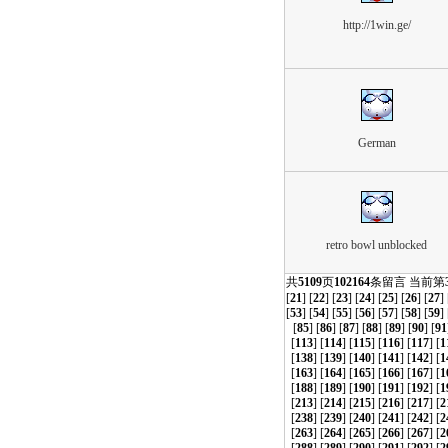
http://1win.ge/
German
retro bowl unblocked
共
5109
页
102164
条留言 当前第
[
21
] [
22
] [
23
] [
24
] [
25
] [
26
] [
27
] 
[
53
] [
54
] [
55
] [
56
] [
57
] [
58
] [
59
] 
[
85
] [
86
] [
87
] [
88
] [
89
] [
90
] [
91
[
113
] [
114
] [
115
] [
116
] [
117
] [
1
[
138
] [
139
] [
140
] [
141
] [
142
] [
1
[
163
] [
164
] [
165
] [
166
] [
167
] [
1
[
188
] [
189
] [
190
] [
191
] [
192
] [
1
[
213
] [
214
] [
215
] [
216
] [
217
] [
2
[
238
] [
239
] [
240
] [
241
] [
242
] [
2
[
263
] [
264
] [
265
] [
266
] [
267
] [
2