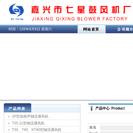
时间：
126年8月8日 星期六
产品中心 Product
SF型低噪声轴流通风机
T35-11型轴流通风机
姓名
T30、T40、KT40型轴流通风机