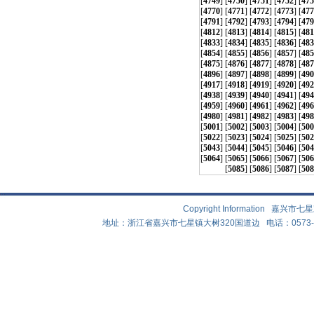
[
4749
] [
4750
] [
4751
] [
4752
] [
475
[
4770
] [
4771
] [
4772
] [
4773
] [
477
[
4791
] [
4792
] [
4793
] [
4794
] [
479
[
4812
] [
4813
] [
4814
] [
4815
] [
481
[
4833
] [
4834
] [
4835
] [
4836
] [
483
[
4854
] [
4855
] [
4856
] [
4857
] [
485
[
4875
] [
4876
] [
4877
] [
4878
] [
487
[
4896
] [
4897
] [
4898
] [
4899
] [
490
[
4917
] [
4918
] [
4919
] [
4920
] [
492
[
4938
] [
4939
] [
4940
] [
4941
] [
494
[
4959
] [
4960
] [
4961
] [
4962
] [
496
[
4980
] [
4981
] [
4982
] [
4983
] [
498
[
5001
] [
5002
] [
5003
] [
5004
] [
500
[
5022
] [
5023
] [
5024
] [
5025
] [
502
[
5043
] [
5044
] [
5045
] [
5046
] [
504
[
5064
] [
5065
] [
5066
] [
5067
] [
506
[
5085
] [
5086
] [
5087
] [
508
Copyright Information 嘉
地址：浙江省嘉兴市七星镇大树320国道边 电话：0573-8388