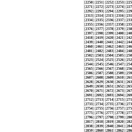
[
2250
] [
2251
] [
2252
] [
2253
] [
225
[
2271
] [
2272
] [
2273
] [
2274
] [
227
[
2292
] [
2293
] [
2294
] [
2295
] [
229
[
2313
] [
2314
] [
2315
] [
2316
] [
231
[
2334
] [
2335
] [
2336
] [
2337
] [
233
[
2355
] [
2356
] [
2357
] [
2358
] [
235
[
2376
] [
2377
] [
2378
] [
2379
] [
238
[
2397
] [
2398
] [
2399
] [
2400
] [
240
[
2418
] [
2419
] [
2420
] [
2421
] [
242
[
2439
] [
2440
] [
2441
] [
2442
] [
244
[
2460
] [
2461
] [
2462
] [
2463
] [
246
[
2481
] [
2482
] [
2483
] [
2484
] [
248
[
2502
] [
2503
] [
2504
] [
2505
] [
250
[
2523
] [
2524
] [
2525
] [
2526
] [
252
[
2544
] [
2545
] [
2546
] [
2547
] [
254
[
2565
] [
2566
] [
2567
] [
2568
] [
256
[
2586
] [
2587
] [
2588
] [
2589
] [
259
[
2607
] [
2608
] [
2609
] [
2610
] [
261
[
2628
] [
2629
] [
2630
] [
2631
] [
263
[
2649
] [
2650
] [
2651
] [
2652
] [
265
[
2670
] [
2671
] [
2672
] [
2673
] [
267
[
2691
] [
2692
] [
2693
] [
2694
] [
269
[
2712
] [
2713
] [
2714
] [
2715
] [
271
[
2733
] [
2734
] [
2735
] [
2736
] [
273
[
2754
] [
2755
] [
2756
] [
2757
] [
275
[
2775
] [
2776
] [
2777
] [
2778
] [
277
[
2796
] [
2797
] [
2798
] [
2799
] [
280
[
2817
] [
2818
] [
2819
] [
2820
] [
282
[
2838
] [
2839
] [
2840
] [
2841
] [
284
[
2859
] [
2860
] [
2861
] [
2862
] [
286