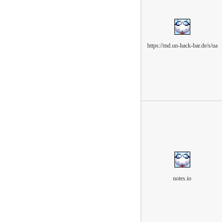
https://md.un-hack-bar.de/s/ua
notes.io