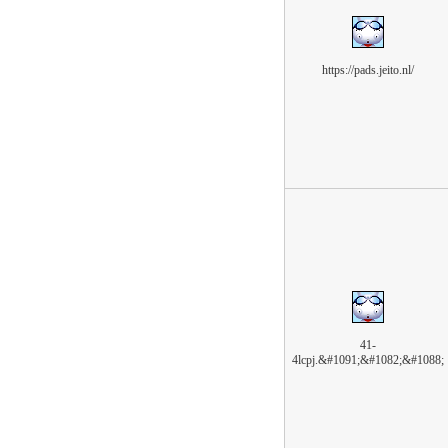
https://pads.jeito.nl/
41-
4lcpj.&#1091;&#1082;&#1088;