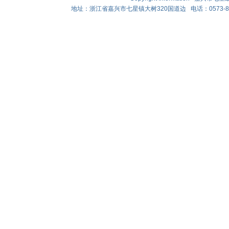
地址：浙江省嘉兴市七星镇大树320国道边 电话：0573-8388