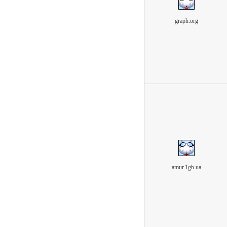
graph.org
amur.1gb.ua