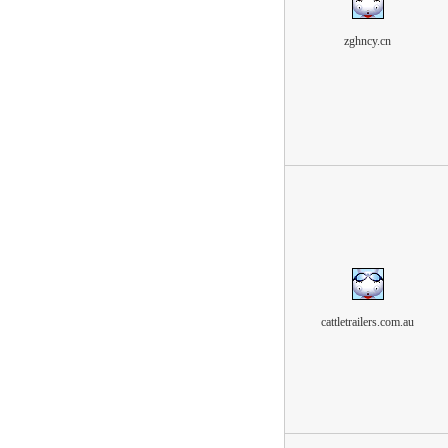
zghncy.cn
cattletrailers.com.au