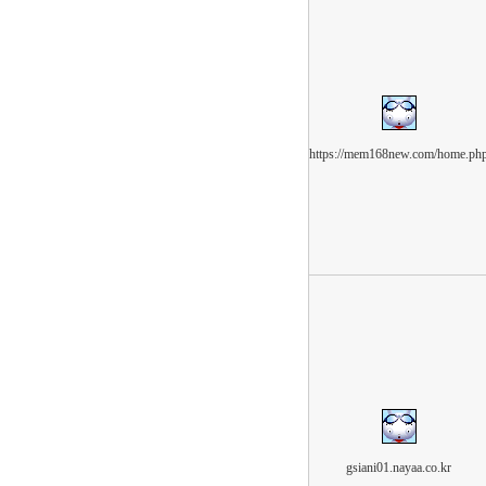
https://mem168new.com/home.ph
gsiani01.nayaa.co.kr