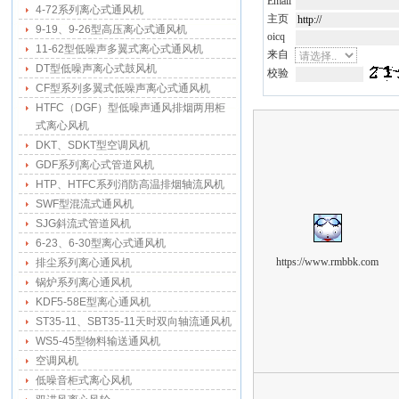
Email
4-72系列离心式通风机
主页
9-19、9-26型高压离心式通风机
oicq
11-62型低噪声多翼式离心式通风机
来自
DT型低噪声离心式鼓风机
校验
CF型系列多翼式低噪声离心式通风机
HTFC（DGF）型低噪声通风排烟两用柜
式离心风机
DKT、SDKT型空调风机
GDF系列离心式管道风机
HTP、HTFC系列消防高温排烟轴流风机
SWF型混流式通风机
SJG斜流式管道风机
6-23、6-30型离心式通风机
https://www.rmbbk.com
排尘系列离心通风机
锅炉系列离心通风机
KDF5-58E型离心通风机
ST35-11、SBT35-11天时双向轴流通风机
WS5-45型物料输送通风机
空调风机
低噪音柜式离心风机