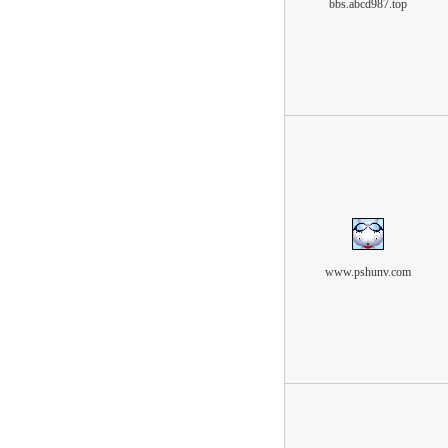
bbs.abcd987.top
www.pshunv.com