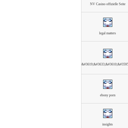
NV Casino offizielle Seite
legal matters
&#3619;&#3633;&#3610;&#359
ebony porn
insights