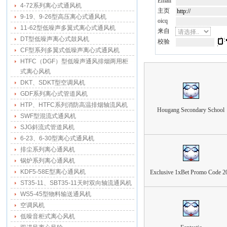
Email
4-72系列离心式通风机
主页
9-19、9-26型高压离心式通风机
oicq
11-62型低噪声多翼式离心式通风机
来自
DT型低噪声离心式鼓风机
校验
CF型系列多翼式低噪声离心式通风机
HTFC（DGF）型低噪声通风排烟两用柜
式离心风机
DKT、SDKT型空调风机
GDF系列离心式管道风机
HTP、HTFC系列消防高温排烟轴流风机
Hougang Secondary School
SWF型混流式通风机
SJG斜流式管道风机
6-23、6-30型离心式通风机
排尘系列离心通风机
锅炉系列离心通风机
KDF5-58E型离心通风机
Exclusive 1xBet Promo Code 2
ST35-11、SBT35-11天时双向轴流通风机
WS5-45型物料输送通风机
空调风机
低噪音柜式离心风机