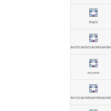
Helpful
&#3592;&#3633;&#3604;&#360
zoo porno
&#1102;&#1088;&#1080;&#108