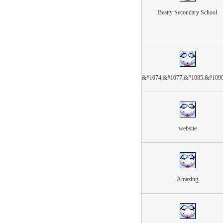
Beatty Secondary School
&#1074;&#1077;&#1085;&#109
website
Amazing