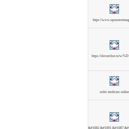
https://www.openstreetmap
https://slovarsbor.ru/w/
order medicine online
&#1082;&#1091;&#1087;&#