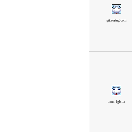
git.sortug.com
amur.1gb.ua