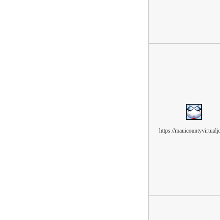
https://mauicountyvirtualj