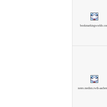
bookmarkingworlds.c
notes.medien.rwth-aachen