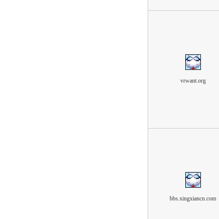
vrwant.org
bbs.xingxiancn.com