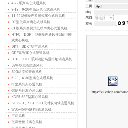
Email
4-72系列离心式通风机
主页
9-19、9-26型高压离心式通风机
oicq
11-62型低噪声多翼式离心式通风机
来自
DT型低噪声离心式鼓风机
校验
CF型系列多翼式低噪声离心式通风机
HTFC（DGF）型低噪声通风排烟两用柜
式离心风机
DKT、SDKT型空调风机
GDF系列离心式管道风机
HTP、HTFC系列消防高温排烟轴流风机
SWF型混流式通风机
SJG斜流式管道风机
6-23、6-30型离心式通风机
排尘系列离心通风机
锅炉系列离心通风机
https://xs.xylvip.com/hom
KDF5-58E型离心通风机
ST35-11、SBT35-11天时双向轴流通风机
WS5-45型物料输送通风机
空调风机
低噪音柜式离心风机