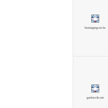
bioimagingcore.be
gardenwiki.site