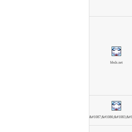
bbsls.net
&#1087;&#1086;&#1083;&#