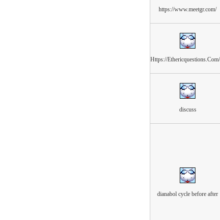
https://www.meetgr.com/
Https://Ethericquestions.Co
discuss
dianabol cycle before after