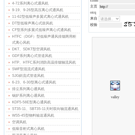
Email
4-72系列离心式通风机
主页
9-19、9-26型高压离心式通风机
oicq
11-62型低噪声多翼式离心式通风机
来自
DT型低噪声离心式鼓风机
校验
CF型系列多翼式低噪声离心式通风机
HTFC（DGF）型低噪声通风排烟两用柜
式离心风机
DKT、SDKT型空调风机
GDF系列离心式管道风机
HTP、HTFC系列消防高温排烟轴流风机
SWF型混流式通风机
SJG斜流式管道风机
6-23、6-30型离心式通风机
排尘系列离心通风机
锅炉系列离心通风机
valley
KDF5-58E型离心通风机
ST35-11、SBT35-11天时双向轴流通风机
WS5-45型物料输送通风机
空调风机
低噪音柜式离心风机