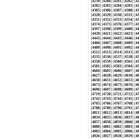
[
4259
] [
4260
] [
4261
] [
4262
] [
4
[
4282
] [
4283
] [
4284
] [
4285
] [
4
[
4305
] [
4306
] [
4307
] [
4308
] [
4
[
4328
] [
4329
] [
4330
] [
4331
] [
4
[
4351
] [
4352
] [
4353
] [
4354
] [
4
[
4374
] [
4375
] [
4376
] [
4377
] [
4
[
4397
] [
4398
] [
4399
] [
4400
] [
4
[
4420
] [
4421
] [
4422
] [
4423
] [
4
[
4443
] [
4444
] [
4445
] [
4446
] [
4
[
4466
] [
4467
] [
4468
] [
4469
] [
4
[
4489
] [
4490
] [
4491
] [
4492
] [
4
[
4512
] [
4513
] [
4514
] [
4515
] [
4
[
4535
] [
4536
] [
4537
] [
4538
] [
4
[
4558
] [
4559
] [
4560
] [
4561
] [
4
[
4581
] [
4582
] [
4583
] [
4584
] [
4
[
4604
] [
4605
] [
4606
] [
4607
] [
4
[
4627
] [
4628
] [
4629
] [
4630
] [
4
[
4650
] [
4651
] [
4652
] [
4653
] [
4
[
4673
] [
4674
] [
4675
] [
4676
] [
4
[
4696
] [
4697
] [
4698
] [
4699
] [
4
[
4719
] [
4720
] [
4721
] [
4722
] [
4
[
4742
] [
4743
] [
4744
] [
4745
] [
4
[
4765
] [
4766
] [
4767
] [
4768
] [
4
[
4788
] [
4789
] [
4790
] [
4791
] [
4
[
4811
] [
4812
] [
4813
] [
4814
] [
4
[
4834
] [
4835
] [
4836
] [
4837
] [
4
[
4857
] [
4858
] [
4859
] [
4860
] [
4
[
4880
] [
4881
] [
4882
] [
4883
] [
4
[
4903
] [
4904
] [
4905
] [
4906
] [
4
[
4926
] [
4927
] [
4928
] [
4929
] [
4