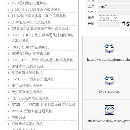
Email
4-72系列离心式通风机
主页
9-19、9-26型高压离心式通风机
oicq
11-62型低噪声多翼式离心式通风机
来自
DT型低噪声离心式鼓风机
校验
CF型系列多翼式低噪声离心式通风机
HTFC（DGF）型低噪声通风排烟两用柜
式离心风机
DKT、SDKT型空调风机
GDF系列离心式管道风机
https://www.pickupforum.ru/in
HTP、HTFC系列消防高温排烟轴流风机
SWF型混流式通风机
SJG斜流式管道风机
6-23、6-30型离心式通风机
排尘系列离心通风机
Extra resources
锅炉系列离心通风机
KDF5-58E型离心通风机
ST35-11、SBT35-11天时双向轴流通风机
WS5-45型物料输送通风机
空调风机
https://web-qxbroker.com/qxbr
低噪音柜式离心风机