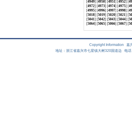
[
4949
] [
4950
] [
4951
] [
4952
] [
4
[
4972
] [
4973
] [
4974
] [
4975
] [
4
[
4995
] [
4996
] [
4997
] [
4998
] [
4
[
5018
] [
5019
] [
5020
] [
5021
] [
5
[
5041
] [
5042
] [
5043
] [
5044
] [
5
[
5064
] [
5065
] [
5066
] [
5067
] [
5
Copyright Informat
地址：浙江省嘉兴市七星镇大树320国道边 电话：0573