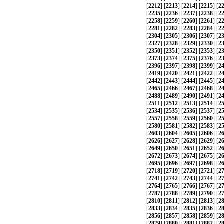
[
2212
] [
2213
] [
2214
] [
2215
] [
2
[
2235
] [
2236
] [
2237
] [
2238
] [
2
[
2258
] [
2259
] [
2260
] [
2261
] [
2
[
2281
] [
2282
] [
2283
] [
2284
] [
2
[
2304
] [
2305
] [
2306
] [
2307
] [
2
[
2327
] [
2328
] [
2329
] [
2330
] [
2
[
2350
] [
2351
] [
2352
] [
2353
] [
2
[
2373
] [
2374
] [
2375
] [
2376
] [
2
[
2396
] [
2397
] [
2398
] [
2399
] [
2
[
2419
] [
2420
] [
2421
] [
2422
] [
2
[
2442
] [
2443
] [
2444
] [
2445
] [
2
[
2465
] [
2466
] [
2467
] [
2468
] [
2
[
2488
] [
2489
] [
2490
] [
2491
] [
2
[
2511
] [
2512
] [
2513
] [
2514
] [
2
[
2534
] [
2535
] [
2536
] [
2537
] [
2
[
2557
] [
2558
] [
2559
] [
2560
] [
2
[
2580
] [
2581
] [
2582
] [
2583
] [
2
[
2603
] [
2604
] [
2605
] [
2606
] [
2
[
2626
] [
2627
] [
2628
] [
2629
] [
2
[
2649
] [
2650
] [
2651
] [
2652
] [
2
[
2672
] [
2673
] [
2674
] [
2675
] [
2
[
2695
] [
2696
] [
2697
] [
2698
] [
2
[
2718
] [
2719
] [
2720
] [
2721
] [
2
[
2741
] [
2742
] [
2743
] [
2744
] [
2
[
2764
] [
2765
] [
2766
] [
2767
] [
2
[
2787
] [
2788
] [
2789
] [
2790
] [
2
[
2810
] [
2811
] [
2812
] [
2813
] [
2
[
2833
] [
2834
] [
2835
] [
2836
] [
2
[
2856
] [
2857
] [
2858
] [
2859
] [
2
[
2879
] [
2880
] [
2881
] [
2882
] [
2