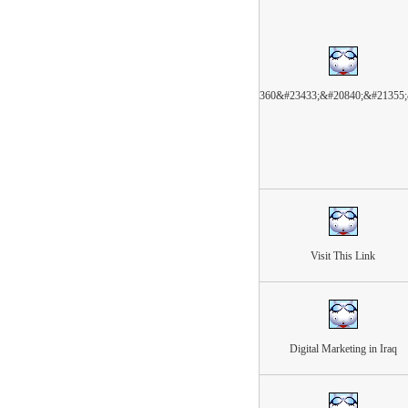
360&#23433;&#20840;&#21355
Visit This Link
Digital Marketing in Iraq