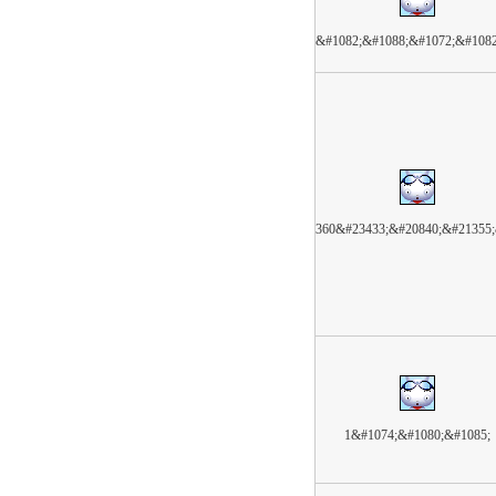
&#1082;&#1088;&#1072;&#108
360&#23433;&#20840;&#21355
1&#1074;&#1080;&#1085;