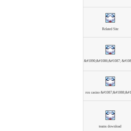
Related Site
&#1090;&#1086;&#1087; &#10
rox casino &#1087;&#1088;&#
teams download