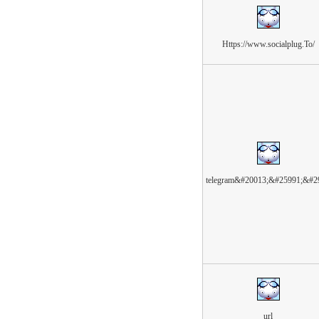
Https://www.socialplug.To/
telegram&#20013;&#25991;&#2
url