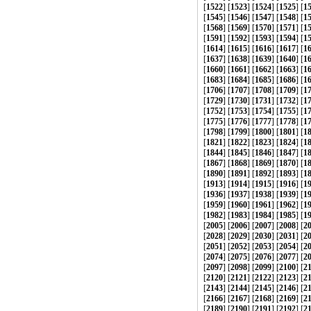
[
1522
] [
1523
] [
1524
] [
1525
] [
1
[
1545
] [
1546
] [
1547
] [
1548
] [
1
[
1568
] [
1569
] [
1570
] [
1571
] [
1
[
1591
] [
1592
] [
1593
] [
1594
] [
1
[
1614
] [
1615
] [
1616
] [
1617
] [
1
[
1637
] [
1638
] [
1639
] [
1640
] [
1
[
1660
] [
1661
] [
1662
] [
1663
] [
1
[
1683
] [
1684
] [
1685
] [
1686
] [
1
[
1706
] [
1707
] [
1708
] [
1709
] [
1
[
1729
] [
1730
] [
1731
] [
1732
] [
1
[
1752
] [
1753
] [
1754
] [
1755
] [
1
[
1775
] [
1776
] [
1777
] [
1778
] [
1
[
1798
] [
1799
] [
1800
] [
1801
] [
1
[
1821
] [
1822
] [
1823
] [
1824
] [
1
[
1844
] [
1845
] [
1846
] [
1847
] [
1
[
1867
] [
1868
] [
1869
] [
1870
] [
1
[
1890
] [
1891
] [
1892
] [
1893
] [
1
[
1913
] [
1914
] [
1915
] [
1916
] [
1
[
1936
] [
1937
] [
1938
] [
1939
] [
1
[
1959
] [
1960
] [
1961
] [
1962
] [
1
[
1982
] [
1983
] [
1984
] [
1985
] [
1
[
2005
] [
2006
] [
2007
] [
2008
] [
2
[
2028
] [
2029
] [
2030
] [
2031
] [
2
[
2051
] [
2052
] [
2053
] [
2054
] [
2
[
2074
] [
2075
] [
2076
] [
2077
] [
2
[
2097
] [
2098
] [
2099
] [
2100
] [
2
[
2120
] [
2121
] [
2122
] [
2123
] [
2
[
2143
] [
2144
] [
2145
] [
2146
] [
2
[
2166
] [
2167
] [
2168
] [
2169
] [
2
[
2189
] [
2190
] [
2191
] [
2192
] [
2