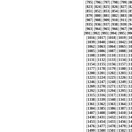
[
795
] [
796
] [
797
] [
798
] [
799
] [
8
[
823
] [
824
] [
825
] [
826
] [
827
] [
8
[
851
] [
852
] [
853
] [
854
] [
855
] [
8
[
879
] [
880
] [
881
] [
882
] [
883
] [
8
[
907
] [
908
] [
909
] [
910
] [
911
] [
9
[
935
] [
936
] [
937
] [
938
] [
939
] [
9
[
963
] [
964
] [
965
] [
966
] [
967
] [
9
[
991
] [
992
] [
993
] [
994
] [
995
] [
99
[
1016
] [
1017
] [
1018
] [
1019
] [
1
[
1039
] [
1040
] [
1041
] [
1042
] [
1
[
1062
] [
1063
] [
1064
] [
1065
] [
1
[
1085
] [
1086
] [
1087
] [
1088
] [
1
[
1108
] [
1109
] [
1110
] [
1111
] [
1
[
1131
] [
1132
] [
1133
] [
1134
] [
1
[
1154
] [
1155
] [
1156
] [
1157
] [
1
[
1177
] [
1178
] [
1179
] [
1180
] [
1
[
1200
] [
1201
] [
1202
] [
1203
] [
1
[
1223
] [
1224
] [
1225
] [
1226
] [
1
[
1246
] [
1247
] [
1248
] [
1249
] [
1
[
1269
] [
1270
] [
1271
] [
1272
] [
1
[
1292
] [
1293
] [
1294
] [
1295
] [
1
[
1315
] [
1316
] [
1317
] [
1318
] [
1
[
1338
] [
1339
] [
1340
] [
1341
] [
1
[
1361
] [
1362
] [
1363
] [
1364
] [
1
[
1384
] [
1385
] [
1386
] [
1387
] [
1
[
1407
] [
1408
] [
1409
] [
1410
] [
1
[
1430
] [
1431
] [
1432
] [
1433
] [
1
[
1453
] [
1454
] [
1455
] [
1456
] [
1
[
1476
] [
1477
] [
1478
] [
1479
] [
1
[
1499
] [
1500
] [
1501
] [
1502
] [
1